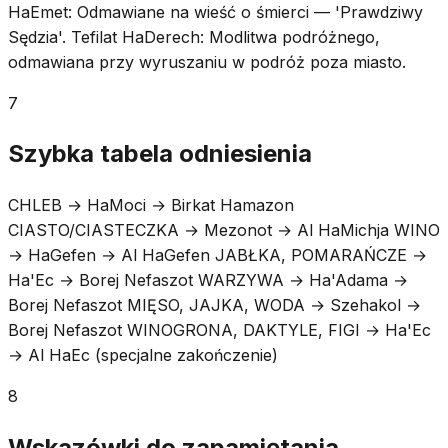
HaEmet: Odmawiane na wieść o śmierci — 'Prawdziwy
Sędzia'. Tefilat HaDerech: Modlitwa podróżnego,
odmawiana przy wyruszaniu w podróż poza miasto.
7
Szybka tabela odniesienia
CHLEB → HaMoci → Birkat Hamazon
CIASTO/CIASTECZKA → Mezonot → Al HaMichja WINO
→ HaGefen → Al HaGefen JABŁKA, POMARAŃCZE →
Ha'Ec → Borej Nefaszot WARZYWA → Ha'Adama →
Borej Nefaszot MIĘSO, JAJKA, WODA → Szehakol →
Borej Nefaszot WINOGRONA, DAKTYLE, FIGI → Ha'Ec
→ Al HaEc (specjalne zakończenie)
8
Wskazówki do zapamiętania