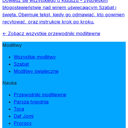
Dowiedz się wszystkiego o Kiduszu – żydowskim
błogosławieństwie nad winem uświęcającym Szabat i
święta. Obejmuje tekst, kiedy go odmawiać, kto powinien
recytować, oraz instrukcje krok po kroku.
← Zobacz wszystkie przewodniki modlitewne
Modlitwy
Wszystkie modlitwy
Szabat
Modlitwy świąteczne
Nauka
Przewodniki modlitewne
Parsza tygodnia
Tora
Daf Jomi
Prorocy