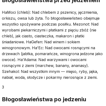
Błogosławieństwa przed jedzeniem
HaMoci (chleb): Nad chlebem z pszenicy, jęczmienia,
orkiszu, owsa lub żyta. To błogosławieństwo obejmuje
wszystko spożywane podczas posiłku. Mezonot: Nad
wyrobami piekarniczymi i płatkami z pięciu zbóż (nie
chleb), jak ciasto, ciasteczka, makaron i płatki
śniadaniowe. HaGefen: Nad winem i sokiem
winogronowym. Ha'Ec: Nad owocami rosnącymi na
drzewach (jabłka, pomarańcze, winogrona jedzone jako
owoce). Ha'Adama: Nad warzywami i owocami
rosnącymi z ziemi (marchew, banany, ananasy).
Szehakol: Nad wszystkim innym — mięso, ryby, jajka,
nabiał, woda, słodycze i pokarmy nierosnące z ziemi.
3
Błogosławieństwa po jedzeniu