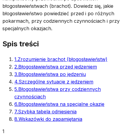
błogosławieństwach (brachot). Dowiedz się, jakie
błogosławieństwo powiedzieć przed i po różnych
pokarmach, przy codziennych czynnościach i przy
specjalnych okazjach.
Spis treści
1
.
Zrozumienie brachot (błogosławieństw)
2
.
Błogosławieństwa przed jedzeniem
3
.
Błogosławieństwa po jedzeniu
4
.
Szczególne sytuacje z jedzeniem
5
.
Błogosławieństwa przy codziennych
czynnościach
6
.
Błogosławieństwa na specjalne okazje
7
.
Szybka tabela odniesienia
8
.
Wskazówki do zapamiętania
1