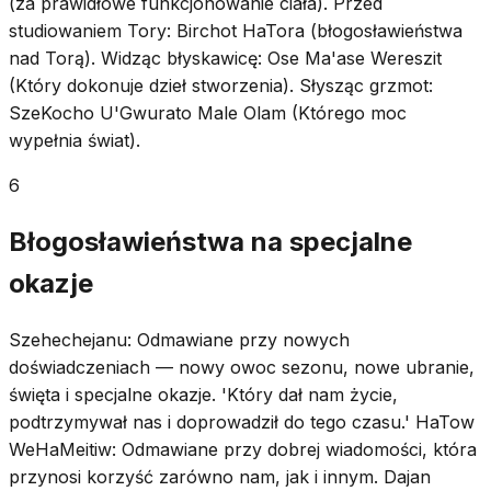
(za prawidłowe funkcjonowanie ciała). Przed
studiowaniem Tory: Birchot HaTora (błogosławieństwa
nad Torą). Widząc błyskawicę: Ose Ma'ase Wereszit
(Który dokonuje dzieł stworzenia). Słysząc grzmot:
SzeKocho U'Gwurato Male Olam (Którego moc
wypełnia świat).
6
Błogosławieństwa na specjalne
okazje
Szehechejanu: Odmawiane przy nowych
doświadczeniach — nowy owoc sezonu, nowe ubranie,
święta i specjalne okazje. 'Który dał nam życie,
podtrzymywał nas i doprowadził do tego czasu.' HaTow
WeHaMeitiw: Odmawiane przy dobrej wiadomości, która
przynosi korzyść zarówno nam, jak i innym. Dajan