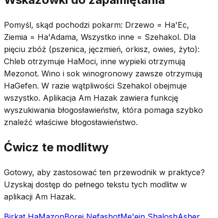
Pomyśl, skąd pochodzi pokarm: Drzewo = Ha'Ec,
Ziemia = Ha'Adama, Wszystko inne = Szehakol. Dla
pięciu zbóż (pszenica, jęczmień, orkisz, owies, żyto):
Chleb otrzymuje HaMoci, inne wypieki otrzymują
Mezonot. Wino i sok winogronowy zawsze otrzymują
HaGefen. W razie wątpliwości Szehakol obejmuje
wszystko. Aplikacja Am Hazak zawiera funkcję
wyszukiwania błogosławieństw, która pomaga szybko
znaleźć właściwe błogosławieństwo.
Ćwicz te modlitwy
Gotowy, aby zastosować ten przewodnik w praktyce?
Uzyskaj dostęp do pełnego tekstu tych modlitw w
aplikacji Am Hazak.
Birkat HaMazon
Borei Nefashot
Me'ein Shalosh
Asher