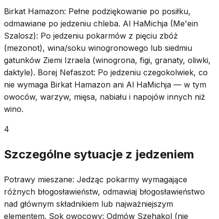
Birkat Hamazon: Pełne podziękowanie po posiłku,
odmawiane po jedzeniu chleba. Al HaMichja (Me'ein
Szalosz): Po jedzeniu pokarmów z pięciu zbóż
(mezonot), wina/soku winogronowego lub siedmiu
gatunków Ziemi Izraela (winogrona, figi, granaty, oliwki,
daktyle). Borej Nefaszot: Po jedzeniu czegokolwiek, co
nie wymaga Birkat Hamazon ani Al HaMichja — w tym
owoców, warzyw, mięsa, nabiału i napojów innych niż
wino.
4
Szczególne sytuacje z jedzeniem
Potrawy mieszane: Jedząc pokarmy wymagające
różnych błogosławieństw, odmawiaj błogosławieństwo
nad głównym składnikiem lub najważniejszym
elementem. Sok owocowy: Odmów Szehakol (nie