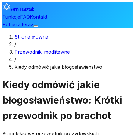
Am Hazak
Funkcje
FAQ
Kontakt
Pobierz teraz
Strona główna
/
Przewodniki modlitewne
/
Kiedy odmówić jakie błogosławieństwo
Kiedy odmówić jakie
błogosławieństwo: Krótki
przewodnik po brachot
Kompleksowy przewodnik po żydowskich