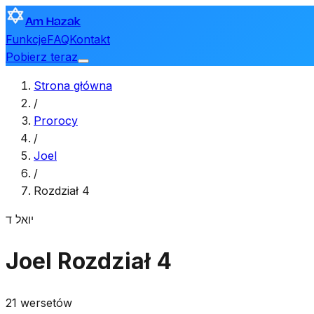
Am Hazak
Funkcje
FAQ
Kontakt
Pobierz teraz
Strona główna
/
Prorocy
/
Joel
/
Rozdział 4
יואל
ד
Joel
Rozdział 4
21 wersetów