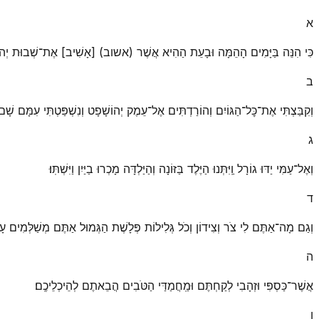
א
כִּי הִנֵּה בַּיָּמִים הָהֵמָּה וּבָעֵת הַהִיא אֲשֶׁר (אשוב) [אָשִׁיב] אֶת־שְׁבוּת יְהוּדָה 
ב
וְקִבַּצְתִּי אֶת־כׇּל־הַגּוֹיִם וְהוֹרַדְתִּים אֶל־עֵמֶק יְהוֹשָׁפָט וְנִשְׁפַּטְתִּי עִמָּם שָׁם עַ
ג
וְאֶל־עַמִּי יַדּוּ גוֹרָל וַֽיִּתְּנוּ הַיֶּלֶד בַּזּוֹנָה וְהַיַּלְדָּה מָכְרוּ בַיַּיִן וַיִּשְׁתּֽוּ׃
ד
וְגַם מָה־אַתֶּם לִי צֹר וְצִידוֹן וְכֹל גְּלִילוֹת פְּלָשֶׁת הַגְּמוּל אַתֶּם מְשַׁלְּמִים עָ
ה
אֲשֶׁר־כַּסְפִּי וּזְהָבִי לְקַחְתֶּם וּמַֽחֲמַדַּי הַטֹּבִים הֲבֵאתֶם לְהֵיכְלֵיכֶֽם׃
ו