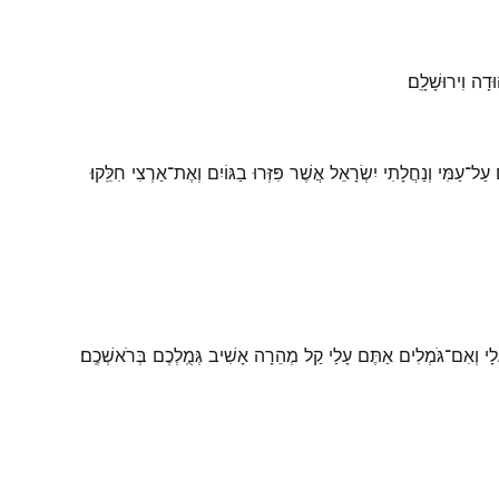
וִירוּשָׁלָֽ͏ִם׃
ל־עַמִּי וְנַחֲלָתִי יִשְׂרָאֵל אֲשֶׁר פִּזְּרוּ בַגּוֹיִם וְאֶת־אַרְצִי חִלֵּֽקוּ׃
לָי וְאִם־גֹּמְלִים אַתֶּם עָלַי קַל מְהֵרָה אָשִׁיב גְּמֻֽלְכֶם בְּרֹאשְׁכֶֽם׃