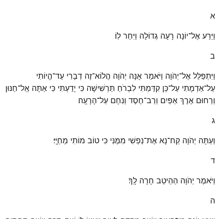
א
וַיֵּרַע אֶל־יוֹנָה רָעָה גְדוֹלָה וַיִּחַר לֽוֹ׃
ב
וַיִּתְפַּלֵּל אֶל־יְהֹוָה וַיֹּאמַר אָנָּה יְהֹוָה הֲלוֹא־זֶה דְבָרִי עַד־הֱיוֹתִי
עַל־אַדְמָתִי עַל־כֵּן קִדַּמְתִּי לִבְרֹחַ תַּרְשִׁישָׁה כִּי יָדַעְתִּי כִּי אַתָּה אֵֽל־חַנּוּן
וְרַחוּם אֶרֶךְ אַפַּיִם וְרַב־חֶסֶד וְנִחָם עַל־הָרָעָֽה׃
ג
וְעַתָּה יְהֹוָה קַח־נָא אֶת־נַפְשִׁי מִמֶּנִּי כִּי טוֹב מוֹתִי מֵחַיָּֽי׃
ד
וַיֹּאמֶר יְהֹוָה הַהֵיטֵב חָרָה לָֽךְ׃
ה