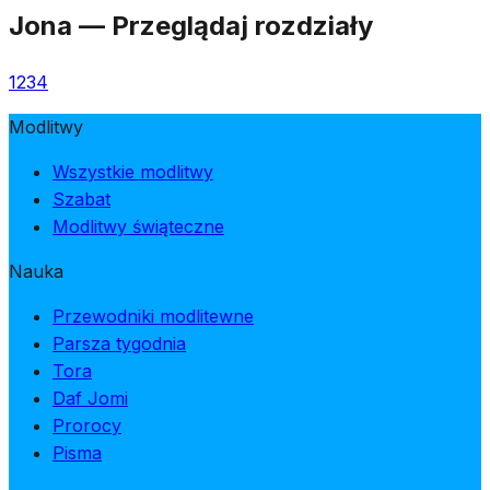
Jona
—
Przeglądaj rozdziały
1
2
3
4
Modlitwy
Wszystkie modlitwy
Szabat
Modlitwy świąteczne
Nauka
Przewodniki modlitewne
Parsza tygodnia
Tora
Daf Jomi
Prorocy
Pisma