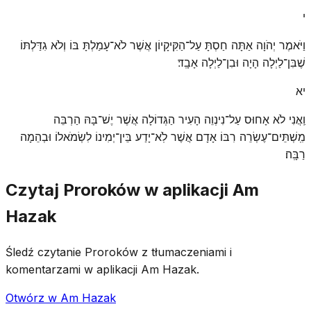
י
וַיֹּאמֶר יְהֹוָה אַתָּה חַסְתָּ עַל־הַקִּיקָיוֹן אֲשֶׁר לֹא־עָמַלְתָּ בּוֹ וְלֹא גִדַּלְתּוֹ
שֶׁבִּן־לַיְלָה הָיָה וּבִן־לַיְלָה אָבָֽד׃
יא
וַֽאֲנִי לֹא אָחוּס עַל־נִינְוֵה הָעִיר הַגְּדוֹלָה אֲשֶׁר יֶשׁ־בָּהּ הַרְבֵּה
מִֽשְׁתֵּים־עֶשְׂרֵה רִבּוֹ אָדָם אֲשֶׁר לֹֽא־יָדַע בֵּין־יְמִינוֹ לִשְׂמֹאלוֹ וּבְהֵמָה
רַבָּֽה׃
Czytaj Proroków w aplikacji Am
Hazak
Śledź czytanie Proroków z tłumaczeniami i
komentarzami w aplikacji Am Hazak.
Otwórz w Am Hazak