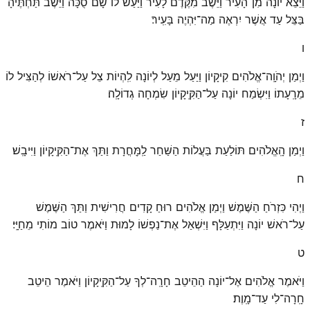
וַיֵּצֵא יוֹנָה מִן־הָעִיר וַיֵּשֶׁב מִקֶּדֶם לָעִיר וַיַּעַשׂ לוֹ שָׁם סֻכָּה וַיֵּשֶׁב תַּחְתֶּיהָ
בַּצֵּל עַד אֲשֶׁר יִרְאֶה מַה־יִּהְיֶה בָּעִֽיר׃
ו
וַיְמַן יְהֹוָֽה־אֱלֹהִים קִיקָיוֹן וַיַּעַל מֵעַל לְיוֹנָה לִֽהְיוֹת צֵל עַל־רֹאשׁוֹ לְהַצִּיל לוֹ
מֵרָֽעָתוֹ וַיִּשְׂמַח יוֹנָה עַל־הַקִּֽיקָיוֹן שִׂמְחָה גְדוֹלָֽה׃
ז
וַיְמַן הָֽאֱלֹהִים תּוֹלַעַת בַּעֲלוֹת הַשַּׁחַר לַֽמׇּחֳרָת וַתַּךְ אֶת־הַקִּֽיקָיוֹן וַיִּיבָֽשׁ׃
ח
וַיְהִי כִּזְרֹחַ הַשֶּׁמֶשׁ וַיְמַן אֱלֹהִים רוּחַ קָדִים חֲרִישִׁית וַתַּךְ הַשֶּׁמֶשׁ
עַל־רֹאשׁ יוֹנָה וַיִּתְעַלָּף וַיִּשְׁאַל אֶת־נַפְשׁוֹ לָמוּת וַיֹּאמֶר טוֹב מוֹתִי מֵחַיָּֽי׃
ט
וַיֹּאמֶר אֱלֹהִים אֶל־יוֹנָה הַהֵיטֵב חָרָֽה־לְךָ עַל־הַקִּֽיקָיוֹן וַיֹּאמֶר הֵיטֵב
חָֽרָה־לִי עַד־מָֽוֶת׃