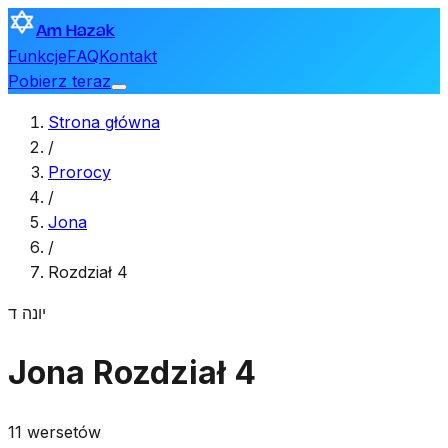
Am Hazak
Funkcje
FAQ
Kontakt
Pobierz teraz
Strona główna
/
Prorocy
/
Jona
/
Rozdział 4
יונה
ד
Jona
Rozdział 4
11 wersetów