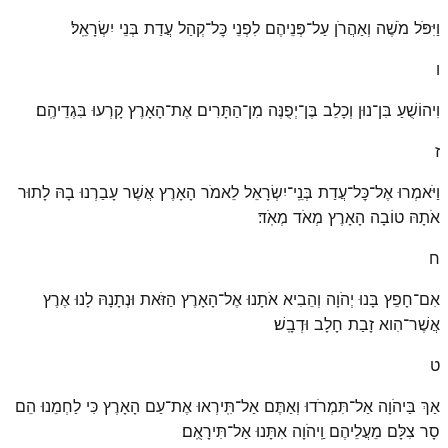
וַיִּפֹּל מֹשֶׁה וְאַהֲרֹן עַל־פְּנֵיהֶם לִפְנֵי כׇּל־קְהַל עֲדַת בְּנֵי יִשְׂרָאֵֽל׃
ו
וִיהוֹשֻׁעַ בִּן־נוּן וְכָלֵב בֶּן־יְפֻנֶּה מִן־הַתָּרִים אֶת־הָאָרֶץ קָרְעוּ בִּגְדֵיהֶֽם׃
ז
וַיֹּאמְרוּ אֶל־כׇּל־עֲדַת בְּנֵֽי־יִשְׂרָאֵל לֵאמֹר הָאָרֶץ אֲשֶׁר עָבַרְנוּ בָהּ לָתוּר
אֹתָהּ טוֹבָה הָאָרֶץ מְאֹד מְאֹֽד׃
ח
אִם־חָפֵץ בָּנוּ יְהֹוָה וְהֵבִיא אֹתָנוּ אֶל־הָאָרֶץ הַזֹּאת וּנְתָנָהּ לָנוּ אֶרֶץ
אֲשֶׁר־הִוא זָבַת חָלָב וּדְבָֽשׁ׃
ט
אַךְ בַּיהֹוָה אַל־תִּמְרֹדוּ וְאַתֶּם אַל־תִּֽירְאוּ אֶת־עַם הָאָרֶץ כִּי לַחְמֵנוּ הֵם
סָר צִלָּם מֵעֲלֵיהֶם וַֽיהֹוָה אִתָּנוּ אַל־תִּירָאֻֽם׃