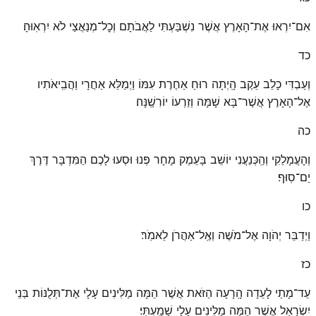
אִם־יִרְאוּ אֶת־הָאָרֶץ אֲשֶׁר נִשְׁבַּעְתִּי לַאֲבֹתָם וְכׇל־מְנַאֲצַי לֹא יִרְאֽוּהָ׃
כד
וְעַבְדִּי כָלֵב עֵקֶב הָֽיְתָה רוּחַ אַחֶרֶת עִמּוֹ וַיְמַלֵּא אַחֲרָי וַהֲבִֽיאֹתִיו
אֶל־הָאָרֶץ אֲשֶׁר־בָּא שָׁמָּה וְזַרְעוֹ יוֹרִשֶֽׁנָּה׃
כה
וְהָעֲמָלֵקִי וְהַֽכְּנַעֲנִי יוֹשֵׁב בָּעֵמֶק מָחָר פְּנוּ וּסְעוּ לָכֶם הַמִּדְבָּר דֶּרֶךְ
יַם־סֽוּף׃
כו
וַיְדַבֵּר יְהֹוָה אֶל־מֹשֶׁה וְאֶֽל־אַהֲרֹן לֵאמֹֽר׃
כז
עַד־מָתַי לָעֵדָה הָֽרָעָה הַזֹּאת אֲשֶׁר הֵמָּה מַלִּינִים עָלָי אֶת־תְּלֻנּוֹת בְּנֵי
יִשְׂרָאֵל אֲשֶׁר הֵמָּה מַלִּינִים עָלַי שָׁמָֽעְתִּי׃