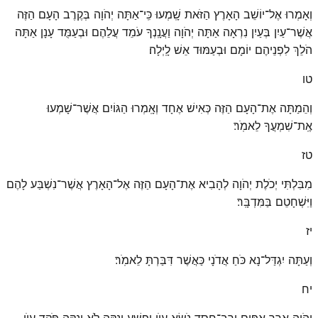
וְאָמְרוּ אֶל־יוֹשֵׁב הָאָרֶץ הַזֹּאת שָֽׁמְעוּ כִּֽי־אַתָּה יְהֹוָה בְּקֶרֶב הָעָם הַזֶּה
אֲשֶׁר־עַיִן בְּעַיִן נִרְאָה אַתָּה יְהֹוָה וַעֲנָֽנְךָ עֹמֵד עֲלֵהֶם וּבְעַמֻּד עָנָן אַתָּה
הֹלֵךְ לִפְנֵיהֶם יוֹמָם וּבְעַמּוּד אֵשׁ לָֽיְלָה׃
טו
וְהֵמַתָּה אֶת־הָעָם הַזֶּה כְּאִישׁ אֶחָד וְאָֽמְרוּ הַגּוֹיִם אֲשֶׁר־שָׁמְעוּ
אֶֽת־שִׁמְעֲךָ לֵאמֹֽר׃
טז
מִבִּלְתִּי יְכֹלֶת יְהֹוָה לְהָבִיא אֶת־הָעָם הַזֶּה אֶל־הָאָרֶץ אֲשֶׁר־נִשְׁבַּע לָהֶם
וַיִּשְׁחָטֵם בַּמִּדְבָּֽר׃
יז
וְעַתָּה יִגְדַּל־נָא כֹּחַ אֲדֹנָי כַּאֲשֶׁר דִּבַּרְתָּ לֵאמֹֽר׃
יח
יְהֹוָה אֶרֶךְ אַפַּיִם וְרַב־חֶסֶד נֹשֵׂא עָוֺן וָפָשַׁע וְנַקֵּה לֹא יְנַקֶּה פֹּקֵד עֲוֺן