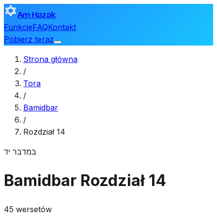
Am Hazak
Funkcje
FAQ
Kontakt
Pobierz teraz
Strona główna
/
Tora
/
Bamidbar
/
Rozdział 14
במדבר
יד
Bamidbar
Rozdział 14
45 wersetów