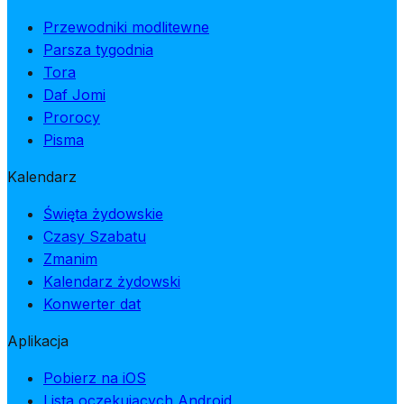
Przewodniki modlitewne
Parsza tygodnia
Tora
Daf Jomi
Prorocy
Pisma
Kalendarz
Święta żydowskie
Czasy Szabatu
Zmanim
Kalendarz żydowski
Konwerter dat
Aplikacja
Pobierz na iOS
Lista oczekujących Android