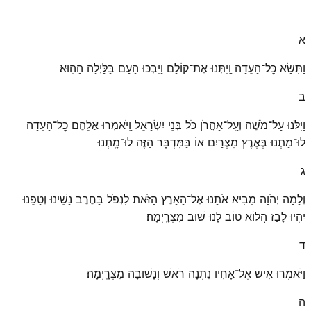
א
וַתִּשָּׂא כׇּל־הָעֵדָה וַֽיִּתְּנוּ אֶת־קוֹלָם וַיִּבְכּוּ הָעָם בַּלַּיְלָה הַהֽוּא׃
ב
וַיִּלֹּנוּ עַל־מֹשֶׁה וְעַֽל־אַהֲרֹן כֹּל בְּנֵי יִשְׂרָאֵל וַֽיֹּאמְרוּ אֲלֵהֶם כׇּל־הָעֵדָה
לוּ־מַתְנוּ בְּאֶרֶץ מִצְרַיִם אוֹ בַּמִּדְבָּר הַזֶּה לוּ־מָֽתְנוּ׃
ג
וְלָמָה יְהֹוָה מֵבִיא אֹתָנוּ אֶל־הָאָרֶץ הַזֹּאת לִנְפֹּל בַּחֶרֶב נָשֵׁינוּ וְטַפֵּנוּ
יִהְיוּ לָבַז הֲלוֹא טוֹב לָנוּ שׁוּב מִצְרָֽיְמָה׃
ד
וַיֹּאמְרוּ אִישׁ אֶל־אָחִיו נִתְּנָה רֹאשׁ וְנָשׁוּבָה מִצְרָֽיְמָה׃
ה