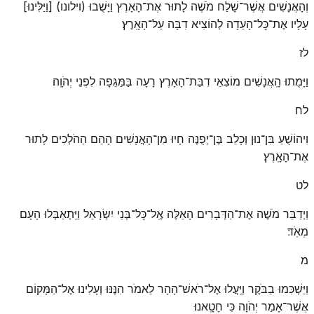
וְהָאֲנָשִׁים אֲשֶׁר־שָׁלַח מֹשֶׁה לָתוּר אֶת־הָאָרֶץ וַיָּשֻׁבוּ (וילונו) [וַיַּלִּינוּ]
עָלָיו אֶת־כׇּל־הָעֵדָה לְהוֹצִיא דִבָּה עַל־הָאָֽרֶץ׃
לז
וַיָּמֻתוּ הָֽאֲנָשִׁים מוֹצִאֵי דִבַּת־הָאָרֶץ רָעָה בַּמַּגֵּפָה לִפְנֵי יְהֹוָֽה׃
לח
וִיהוֹשֻׁעַ בִּן־נוּן וְכָלֵב בֶּן־יְפֻנֶּה חָיוּ מִן־הָאֲנָשִׁים הָהֵם הַהֹלְכִים לָתוּר
אֶת־הָאָֽרֶץ׃
לט
וַיְדַבֵּר מֹשֶׁה אֶת־הַדְּבָרִים הָאֵלֶּה אֶֽל־כׇּל־בְּנֵי יִשְׂרָאֵל וַיִּֽתְאַבְּלוּ הָעָם
מְאֹֽד׃
מ
וַיַּשְׁכִּמוּ בַבֹּקֶר וַיַּֽעֲלוּ אֶל־רֹאשׁ־הָהָר לֵאמֹר הִנֶּנּוּ וְעָלִינוּ אֶל־הַמָּקוֹם
אֲשֶׁר־אָמַר יְהֹוָה כִּי חָטָֽאנוּ׃