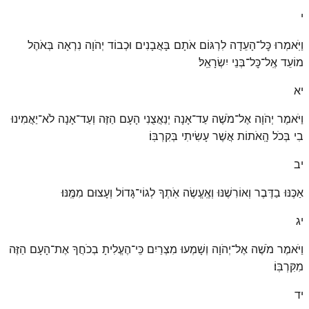
י
וַיֹּֽאמְרוּ כׇּל־הָעֵדָה לִרְגּוֹם אֹתָם בָּאֲבָנִים וּכְבוֹד יְהֹוָה נִרְאָה בְּאֹהֶל
מוֹעֵד אֶֽל־כׇּל־בְּנֵי יִשְׂרָאֵֽל׃
יא
וַיֹּאמֶר יְהֹוָה אֶל־מֹשֶׁה עַד־אָנָה יְנַאֲצֻנִי הָעָם הַזֶּה וְעַד־אָנָה לֹא־יַאֲמִינוּ
בִי בְּכֹל הָֽאֹתוֹת אֲשֶׁר עָשִׂיתִי בְּקִרְבּֽוֹ׃
יב
אַכֶּנּוּ בַדֶּבֶר וְאוֹרִשֶׁנּוּ וְאֶֽעֱשֶׂה אֹֽתְךָ לְגוֹי־גָּדוֹל וְעָצוּם מִמֶּֽנּוּ׃
יג
וַיֹּאמֶר מֹשֶׁה אֶל־יְהֹוָה וְשָׁמְעוּ מִצְרַיִם כִּֽי־הֶעֱלִיתָ בְכֹחֲךָ אֶת־הָעָם הַזֶּה
מִקִּרְבּֽוֹ׃
יד