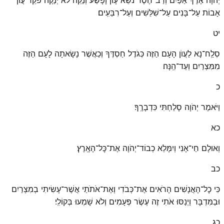
אָבוֹת עַל־בָּנִים עַל־שִׁלֵּשִׁים וְעַל־רִבֵּעִֽים׃
יט
סְלַֽח־נָא לַעֲוֺן הָעָם הַזֶּה כְּגֹדֶל חַסְדֶּךָ וְכַאֲשֶׁר נָשָׂאתָה לָעָם הַזֶּה
מִמִּצְרַיִם וְעַד־הֵֽנָּה׃
כ
וַיֹּאמֶר יְהֹוָה סָלַחְתִּי כִּדְבָרֶֽךָ׃
כא
וְאוּלָם חַי־אָנִי וְיִמָּלֵא כְבוֹד־יְהֹוָה אֶת־כׇּל־הָאָֽרֶץ׃
כב
כִּי כׇל־הָאֲנָשִׁים הָרֹאִים אֶת־כְּבֹדִי וְאֶת־אֹתֹתַי אֲשֶׁר־עָשִׂיתִי בְמִצְרַיִם
וּבַמִּדְבָּר וַיְנַסּוּ אֹתִי זֶה עֶשֶׂר פְּעָמִים וְלֹא שָׁמְעוּ בְּקוֹלִֽי׃
כג