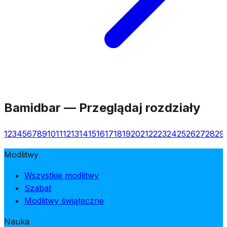
Bamidbar
—
Przeglądaj rozdziały
1
2
3
4
5
6
7
8
9
10
11
12
13
14
15
16
17
18
19
20
21
22
23
24
25
26
27
28
29
Modlitwy
Wszystkie modlitwy
Szabat
Modlitwy świąteczne
Nauka