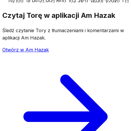
וַיֵּרֶד הָעֲמָלֵקִי וְהַֽכְּנַעֲנִי הַיֹּשֵׁב בָּהָר הַהוּא וַיַּכּוּם וַֽיַּכְּתוּם עַד־הַֽחׇרְמָֽה׃
Czytaj Torę w aplikacji Am Hazak
Śledź czytanie Tory z tłumaczeniami i komentarzami w
aplikacji Am Hazak.
Otwórz w Am Hazak