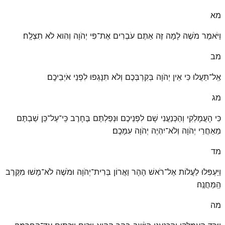
מא
וַיֹּאמֶר מֹשֶׁה לָמָּה זֶּה אַתֶּם עֹבְרִים אֶת־פִּי יְהֹוָה וְהִוא לֹא תִצְלָֽח׃
מב
אַֽל־תַּעֲלוּ כִּי אֵין יְהֹוָה בְּקִרְבְּכֶם וְלֹא תִּנָּגְפוּ לִפְנֵי אֹיְבֵיכֶֽם׃
מג
כִּי הָעֲמָלֵקִי וְהַכְּנַעֲנִי שָׁם לִפְנֵיכֶם וּנְפַלְתֶּם בֶּחָרֶב כִּֽי־עַל־כֵּן שַׁבְתֶּם
מֵאַחֲרֵי יְהֹוָה וְלֹא־יִהְיֶה יְהֹוָה עִמָּכֶֽם׃
מד
וַיַּעְפִּלוּ לַעֲלוֹת אֶל־רֹאשׁ הָהָר וַאֲרוֹן בְּרִית־יְהֹוָה וּמֹשֶׁה לֹא־מָשׁוּ מִקֶּרֶב
הַֽמַּחֲנֶֽה׃
מה