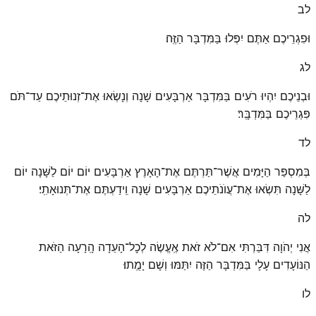
לב
וּפִגְרֵיכֶם אַתֶּם יִפְּלוּ בַּמִּדְבָּר הַזֶּֽה׃
לג
וּבְנֵיכֶם יִהְיוּ רֹעִים בַּמִּדְבָּר אַרְבָּעִים שָׁנָה וְנָשְׂאוּ אֶת־זְנוּתֵיכֶם עַד־תֹּם
פִּגְרֵיכֶם בַּמִּדְבָּֽר׃
לד
בְּמִסְפַּר הַיָּמִים אֲשֶׁר־תַּרְתֶּם אֶת־הָאָרֶץ אַרְבָּעִים יוֹם יוֹם לַשָּׁנָה יוֹם
לַשָּׁנָה תִּשְׂאוּ אֶת־עֲוֺנֹתֵיכֶם אַרְבָּעִים שָׁנָה וִֽידַעְתֶּם אֶת־תְּנוּאָתִֽי׃
לה
אֲנִי יְהֹוָה דִּבַּרְתִּי אִם־לֹא זֹאת אֶֽעֱשֶׂה לְכׇל־הָעֵדָה הָֽרָעָה הַזֹּאת
הַנּוֹעָדִים עָלָי בַּמִּדְבָּר הַזֶּה יִתַּמּוּ וְשָׁם יָמֻֽתוּ׃
לו