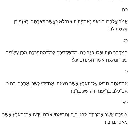
כח
אֱמֹר אֲלֵהֶם חַי־אָנִי נְאֻם־יְהֹוָה אִם־לֹא כַּאֲשֶׁר דִּבַּרְתֶּם בְּאׇזְנָי כֵּן
אֶֽעֱשֶׂה לָכֶֽם׃
כט
בַּמִּדְבָּר הַזֶּה יִפְּלוּ פִגְרֵיכֶם וְכׇל־פְּקֻדֵיכֶם לְכׇל־מִסְפַּרְכֶם מִבֶּן עֶשְׂרִים
שָׁנָה וָמָעְלָה אֲשֶׁר הֲלִֽינֹתֶם עָלָֽי׃
ל
אִם־אַתֶּם תָּבֹאוּ אֶל־הָאָרֶץ אֲשֶׁר נָשָׂאתִי אֶת־יָדִי לְשַׁכֵּן אֶתְכֶם בָּהּ כִּי
אִם־כָּלֵב בֶּן־יְפֻנֶּה וִיהוֹשֻׁעַ בִּן־נֽוּן׃
לא
וְטַפְּכֶם אֲשֶׁר אֲמַרְתֶּם לָבַז יִהְיֶה וְהֵבֵיאתִי אֹתָם וְיָֽדְעוּ אֶת־הָאָרֶץ אֲשֶׁר
מְאַסְתֶּם בָּֽהּ׃