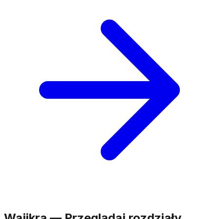
Wajikra
—
Przeglądaj rozdziały