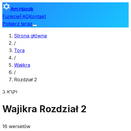
Am Hazak
Funkcje
FAQ
Kontakt
Pobierz teraz
Strona główna
/
Tora
/
Wajikra
/
Rozdział 2
ויקרא
ב
Wajikra
Rozdział 2
16 wersetów