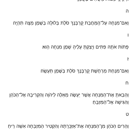
ה
וְאִם־מִנְחָה עַל־הַֽמַּחֲבַת קׇרְבָּנֶךָ סֹלֶת בְּלוּלָה בַשֶּׁמֶן מַצָּה תִהְיֶֽה׃
ו
פָּתוֹת אֹתָהּ פִּתִּים וְיָצַקְתָּ עָלֶיהָ שָׁמֶן מִנְחָה הִֽוא׃
ז
וְאִם־מִנְחַת מַרְחֶשֶׁת קׇרְבָּנֶךָ סֹלֶת בַּשֶּׁמֶן תֵּעָשֶֽׂה׃
ח
וְהֵבֵאתָ אֶת־הַמִּנְחָה אֲשֶׁר יֵעָשֶׂה מֵאֵלֶּה לַיהֹוָה וְהִקְרִיבָהּ אֶל־הַכֹּהֵן
וְהִגִּישָׁהּ אֶל־הַמִּזְבֵּֽחַ׃
ט
וְהֵרִים הַכֹּהֵן מִן־הַמִּנְחָה אֶת־אַזְכָּרָתָהּ וְהִקְטִיר הַמִּזְבֵּחָה אִשֵּׁה רֵיחַ