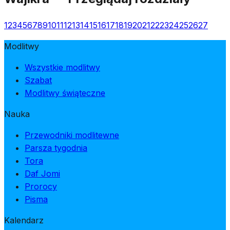
1
2
3
4
5
6
7
8
9
10
11
12
13
14
15
16
17
18
19
20
21
22
23
24
25
26
27
Modlitwy
Wszystkie modlitwy
Szabat
Modlitwy świąteczne
Nauka
Przewodniki modlitewne
Parsza tygodnia
Tora
Daf Jomi
Prorocy
Pisma
Kalendarz