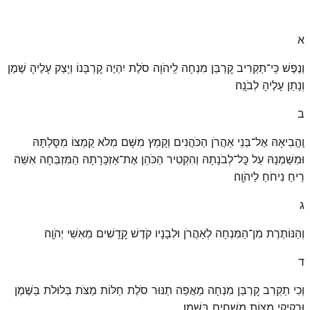
א
וְנֶפֶשׁ כִּֽי־תַקְרִיב קׇרְבַּן מִנְחָה לַֽיהֹוָה סֹלֶת יִהְיֶה קׇרְבָּנוֹ וְיָצַק עָלֶיהָ שֶׁמֶן
וְנָתַן עָלֶיהָ לְבֹנָֽה׃
ב
וֶֽהֱבִיאָהּ אֶל־בְּנֵי אַהֲרֹן הַכֹּהֲנִים וְקָמַץ מִשָּׁם מְלֹא קֻמְצוֹ מִסׇּלְתָּהּ
וּמִשַּׁמְנָהּ עַל כׇּל־לְבֹנָתָהּ וְהִקְטִיר הַכֹּהֵן אֶת־אַזְכָּרָתָהּ הַמִּזְבֵּחָה אִשֵּׁה
רֵיחַ נִיחֹחַ לַיהֹוָֽה׃
ג
וְהַנּוֹתֶרֶת מִן־הַמִּנְחָה לְאַהֲרֹן וּלְבָנָיו קֹדֶשׁ קׇֽדָשִׁים מֵאִשֵּׁי יְהֹוָֽה׃
ד
וְכִי תַקְרִב קׇרְבַּן מִנְחָה מַאֲפֵה תַנּוּר סֹלֶת חַלּוֹת מַצֹּת בְּלוּלֹת בַּשֶּׁמֶן
וּרְקִיקֵי מַצּוֹת מְשֻׁחִים בַּשָּֽׁמֶן׃