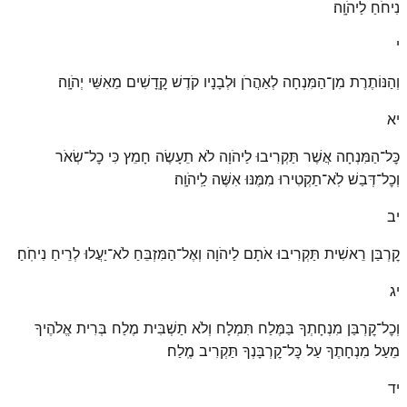
נִיחֹחַ לַיהֹוָֽה׃
י
וְהַנּוֹתֶרֶת מִן־הַמִּנְחָה לְאַהֲרֹן וּלְבָנָיו קֹדֶשׁ קׇֽדָשִׁים מֵאִשֵּׁי יְהֹוָֽה׃
יא
כׇּל־הַמִּנְחָה אֲשֶׁר תַּקְרִיבוּ לַיהֹוָה לֹא תֵעָשֶׂה חָמֵץ כִּי כׇל־שְׂאֹר
וְכׇל־דְּבַשׁ לֹֽא־תַקְטִירוּ מִמֶּנּוּ אִשֶּׁה לַֽיהֹוָֽה׃
יב
קׇרְבַּן רֵאשִׁית תַּקְרִיבוּ אֹתָם לַיהֹוָה וְאֶל־הַמִּזְבֵּחַ לֹא־יַעֲלוּ לְרֵיחַ נִיחֹֽחַ׃
יג
וְכׇל־קׇרְבַּן מִנְחָתְךָ בַּמֶּלַח תִּמְלָח וְלֹא תַשְׁבִּית מֶלַח בְּרִית אֱלֹהֶיךָ
מֵעַל מִנְחָתֶךָ עַל כׇּל־קׇרְבָּנְךָ תַּקְרִיב מֶֽלַח׃
יד