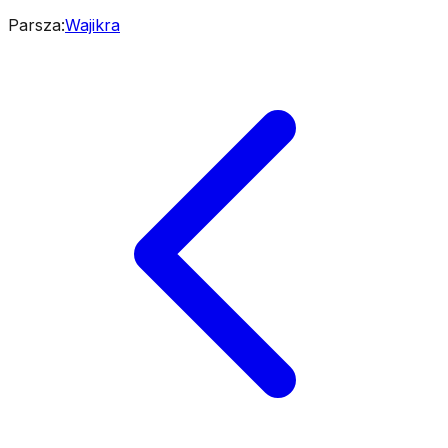
Parsza
:
Wajikra