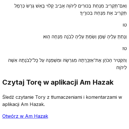
וְאִם־תַּקְרִיב מִנְחַת בִּכּוּרִים לַיהֹוָה אָבִיב קָלוּי בָּאֵשׁ גֶּרֶשׂ כַּרְמֶל
תַּקְרִיב אֵת מִנְחַת בִּכּוּרֶֽיךָ׃
טו
וְנָתַתָּ עָלֶיהָ שֶׁמֶן וְשַׂמְתָּ עָלֶיהָ לְבֹנָה מִנְחָה הִֽוא׃
טז
וְהִקְטִיר הַכֹּהֵן אֶת־אַזְכָּרָתָהּ מִגִּרְשָׂהּ וּמִשַּׁמְנָהּ עַל כׇּל־לְבֹנָתָהּ אִשֶּׁה
לַיהֹוָֽה׃
Czytaj Torę w aplikacji Am Hazak
Śledź czytanie Tory z tłumaczeniami i komentarzami w
aplikacji Am Hazak.
Otwórz w Am Hazak