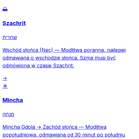
🌅
Szachrit
שחרית
Wschód słońca (Nec)
—
Modlitwa poranna, najlepiej
odmawiana o wschodzie słońca. Szma musi być
odmówiona w czasie Szachrit.
→
☀️
Mincha
מנחה
Mincha Gdola → Zachód słońca
—
Modlitwa
popołudniowa, odmawiana od 30 minut po południu