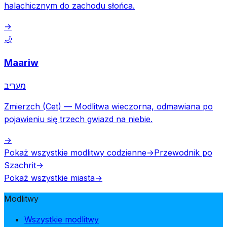
halachicznym do zachodu słońca.
→
🌙
Maariw
מעריב
Zmierzch (Cet)
—
Modlitwa wieczorna, odmawiana po
pojawieniu się trzech gwiazd na niebie.
→
Pokaż wszystkie modlitwy codzienne
→
Przewodnik po
Szachrit
→
Pokaż wszystkie miasta
→
Modlitwy
Wszystkie modlitwy