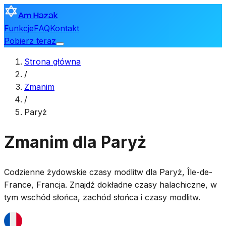
Am Hazak
Funkcje
FAQ
Kontakt
Pobierz teraz
Strona główna
/
Zmanim
/
Paryż
Zmanim dla Paryż
Codzienne żydowskie czasy modlitw dla
Paryż
,
Île-de-
France, Francja
. Znajdź dokładne czasy halachiczne, w
tym wschód słońca, zachód słońca i czasy modlitw.