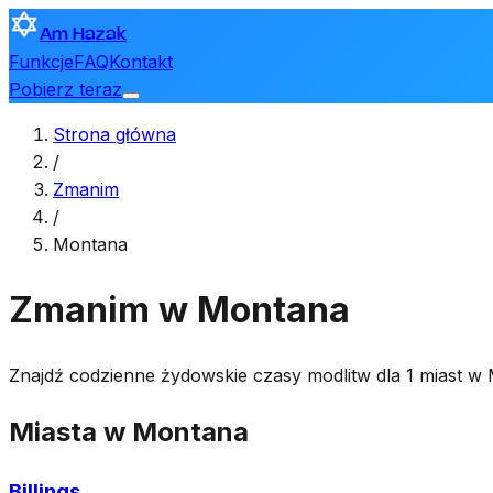
Am Hazak
Funkcje
FAQ
Kontakt
Pobierz teraz
Strona główna
/
Zmanim
/
Montana
Zmanim w Montana
Znajdź codzienne żydowskie czasy modlitw dla 1 miast w
Miasta w Montana
Billings