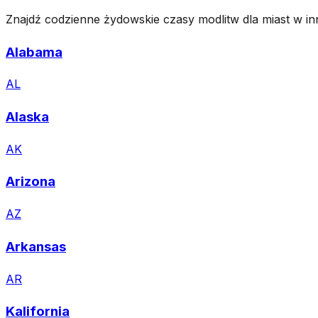
Znajdź codzienne żydowskie czasy modlitw dla miast w i
Alabama
AL
Alaska
AK
Arizona
AZ
Arkansas
AR
Kalifornia