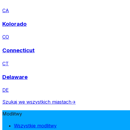
CA
Kolorado
CO
Connecticut
CT
Delaware
DE
Szukaj we wszystkich miastach
→
Modlitwy
Wszystkie modlitwy