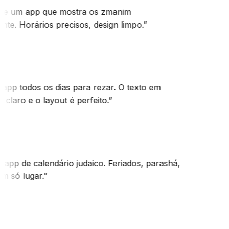
te um app que mostra os zmanim
te. Horários precisos, design limpo.
”
app todos os dias para rezar. O texto em
 claro e o layout é perfeito.
”
app de calendário judaico. Feriados, parashá,
m só lugar.
”