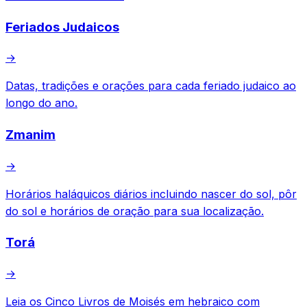
Feriados Judaicos
→
Datas, tradições e orações para cada feriado judaico ao
longo do ano.
Zmanim
→
Horários haláquicos diários incluindo nascer do sol, pôr
do sol e horários de oração para sua localização.
Torá
→
Leia os Cinco Livros de Moisés em hebraico com