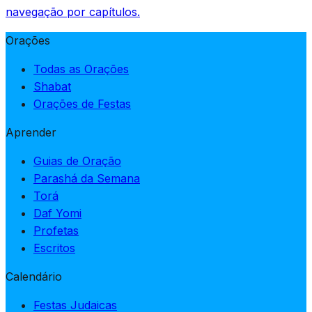
navegação por capítulos.
Orações
Todas as Orações
Shabat
Orações de Festas
Aprender
Guias de Oração
Parashá da Semana
Torá
Daf Yomi
Profetas
Escritos
Calendário
Festas Judaicas