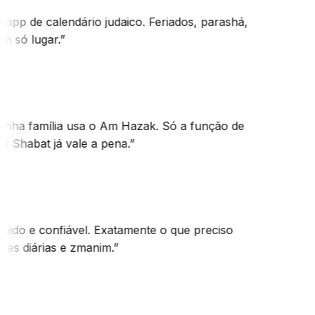
app de calendário judaico. Feriados, parashá,
m só lugar.
”
inha família usa o Am Hazak. Só a função de
e Shabat já vale a pena.
”
pido e confiável. Exatamente o que preciso
ões diárias e zmanim.
”