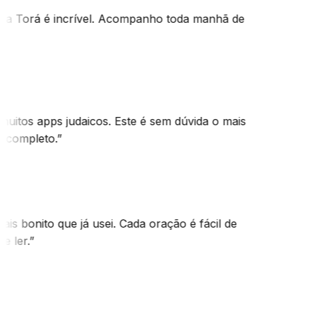
 da Torá é incrível. Acompanho toda manhã de
 muitos apps judaicos. Este é sem dúvida o mais
e completo.
”
ais bonito que já usei. Cada oração é fácil de
e ler.
”