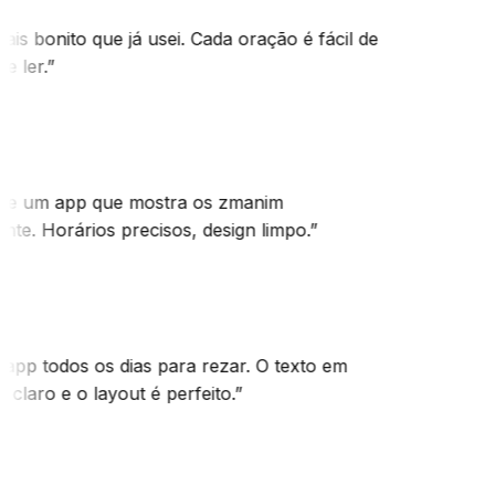
ais bonito que já usei. Cada oração é fácil de
e ler.
”
te um app que mostra os zmanim
te. Horários precisos, design limpo.
”
app todos os dias para rezar. O texto em
 claro e o layout é perfeito.
”