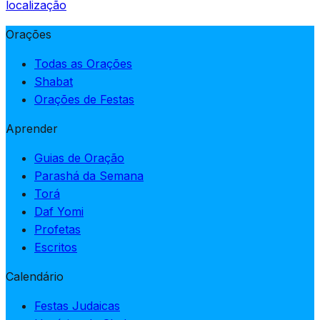
localização
Orações
Todas as Orações
Shabat
Orações de Festas
Aprender
Guias de Oração
Parashá da Semana
Torá
Daf Yomi
Profetas
Escritos
Calendário
Festas Judaicas