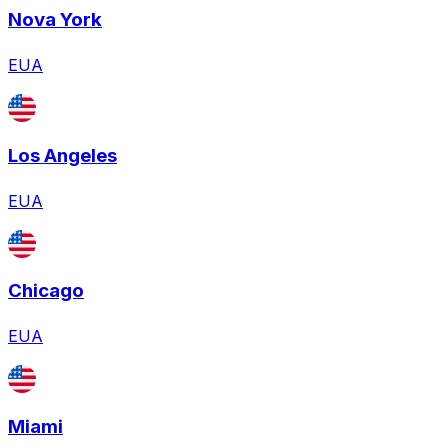
Nova York
EUA
Los Angeles
EUA
Chicago
EUA
Miami