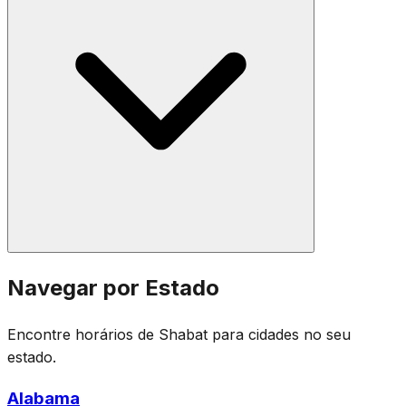
são visíveis no céu, normalmente cerca de 42 a 72
minutos após o pôr do sol, dependendo da sua
localização e costume comunitário. A cerimônia inclui
bênçãos sobre vinho, especiarias e uma vela trançada.
Os horários de Shabat mudam semanalmente porque
Navegar por Estado
são baseados no pôr do sol, que varia ao longo do ano
devido à inclinação axial da Terra. No verão, o pôr do
Encontre horários de Shabat para cidades no seu
sol ocorre mais tarde, fazendo o Shabat começar e
estado.
terminar mais tarde. No inverno, ocorre o oposto. Os
horários também variam por localização geográfica —
Alabama