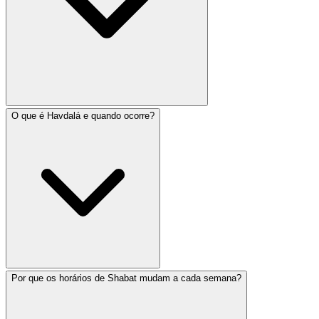
O que é Havdalá e quando ocorre?
As velas de Shabat são tradicionalmente acesas 18
minutos antes do pôr do sol na sexta-feira à noite. O
horário exato varia conforme a localização e a época
do ano. Algumas comunidades, particularmente em
Jerusalém, acendem 40 minutos antes do pôr do sol.
Use nossa ferramenta de horários de Shabat para
encontrar o horário preciso de acendimento para sua
localização específica.
Por que os horários de Shabat mudam a cada semana?
Havdalá é a cerimônia que marca o fim do Shabat no
sábado à noite. Geralmente ocorre quando três estrelas