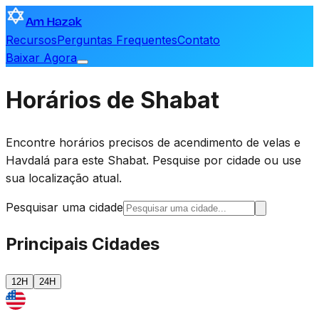
Am Hazak
Recursos
Perguntas Frequentes
Contato
Baixar Agora
Horários de Shabat
Encontre horários precisos de acendimento de velas e
Havdalá para este Shabat. Pesquise por cidade ou use
sua localização atual.
Pesquisar uma cidade
Principais Cidades
12H
24H