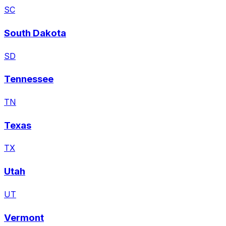
SC
South Dakota
SD
Tennessee
TN
Texas
TX
Utah
UT
Vermont