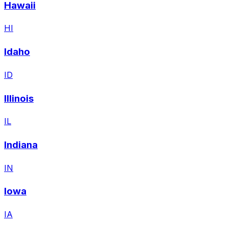
Hawaii
HI
Idaho
ID
Illinois
IL
Indiana
IN
Iowa
IA