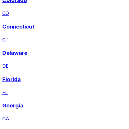
Colorado
CO
Connecticut
CT
Delaware
DE
Florida
FL
Georgia
GA