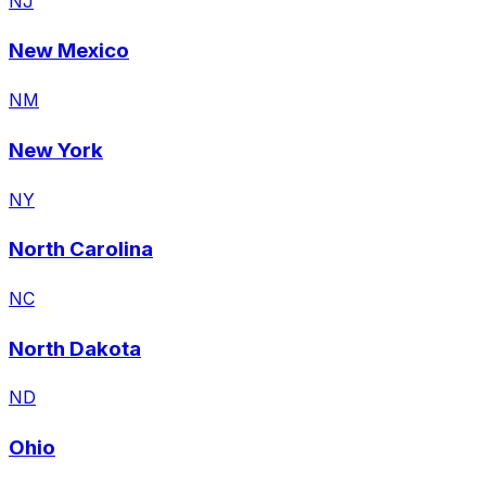
NJ
New Mexico
NM
New York
NY
North Carolina
NC
North Dakota
ND
Ohio