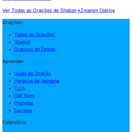
Ver Todas as Orações de Shabat
→
Zmanim Diários
Orações
Todas as Orações
Shabat
Orações de Festas
Aprender
Guias de Oração
Parashá da Semana
Torá
Daf Yomi
Profetas
Escritos
Calendário