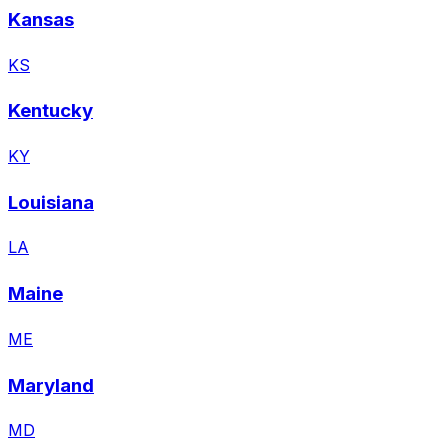
Kansas
KS
Kentucky
KY
Louisiana
LA
Maine
ME
Maryland
MD