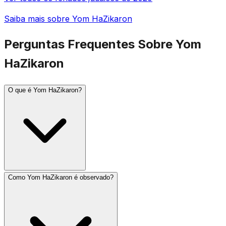
Saiba mais sobre Yom HaZikaron
Perguntas Frequentes Sobre Yom
HaZikaron
O que é Yom HaZikaron?
Como Yom HaZikaron é observado?
Yom HaZikaron (Dia da Memória de Israel) é observado
no 4 de Iyar, o dia antes de Yom HaAtzmaut. Comemora
soldados israelenses caídos e vítimas do terrorismo.
Uma sirene de um minuto soa às 20h da noite anterior, e