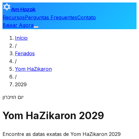
Am Hazak
Recursos
Perguntas Frequentes
Contato
Baixar Agora
Início
/
Feriados
/
Yom HaZikaron
/
2029
יום הזיכרון
Yom HaZikaron 2029
Encontre as datas exatas de Yom HaZikaron 2029