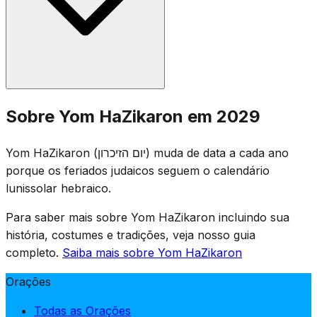
uma sirene de dois minutos soa às 11h do dia seguinte,
durante a qual todo o país fica em silêncio.
Cerimônias memoriais são realizadas em cemitérios
Sobre Yom HaZikaron em 2029
militares por todo Israel, e famílias visitam os túmulos
dos soldados caídos. Locais de entretenimento são
Yom HaZikaron (יום הזיכרון) muda de data a cada ano
fechados por lei, e televisão e rádio transmitem
porque os feriados judaicos seguem o calendário
programação memorial. O dia é marcado por assembleia
lunissolar hebraico.
solene, leitura dos nomes dos caídos e acendimento de
velas memoriais.
Para saber mais sobre Yom HaZikaron incluindo sua
história, costumes e tradições, veja nosso guia
completo.
Saiba mais sobre Yom HaZikaron
Orações
Todas as Orações