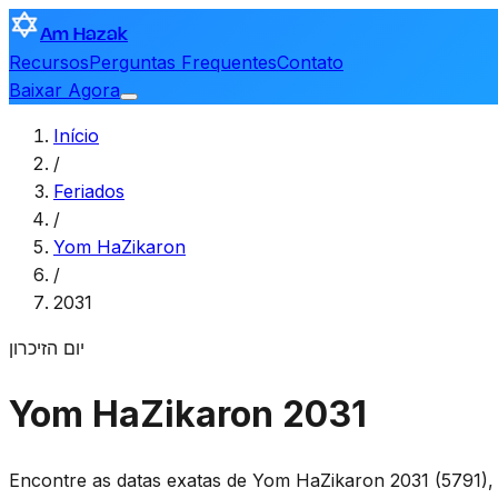
Am Hazak
Recursos
Perguntas Frequentes
Contato
Baixar Agora
Início
/
Feriados
/
Yom HaZikaron
/
2031
יום הזיכרון
Yom HaZikaron 2031
Encontre as datas exatas de Yom HaZikaron 2031 (5791),