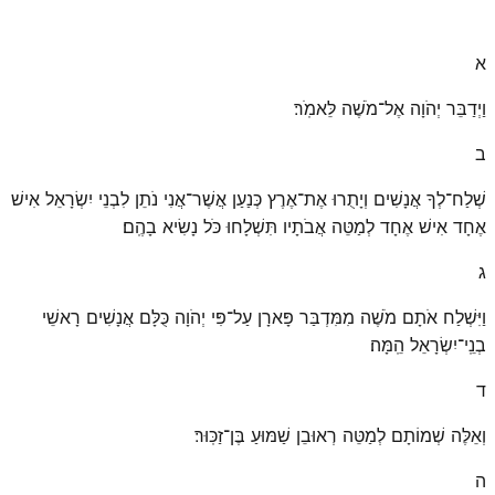
א
וַיְדַבֵּר יְהֹוָה אֶל־מֹשֶׁה לֵּאמֹֽר׃
ב
שְׁלַח־לְךָ אֲנָשִׁים וְיָתֻרוּ אֶת־אֶרֶץ כְּנַעַן אֲשֶׁר־אֲנִי נֹתֵן לִבְנֵי יִשְׂרָאֵל אִישׁ
אֶחָד אִישׁ אֶחָד לְמַטֵּה אֲבֹתָיו תִּשְׁלָחוּ כֹּל נָשִׂיא בָהֶֽם׃
ג
וַיִּשְׁלַח אֹתָם מֹשֶׁה מִמִּדְבַּר פָּארָן עַל־פִּי יְהֹוָה כֻּלָּם אֲנָשִׁים רָאשֵׁי
בְנֵֽי־יִשְׂרָאֵל הֵֽמָּה׃
ד
וְאֵלֶּה שְׁמוֹתָם לְמַטֵּה רְאוּבֵן שַׁמּוּעַ בֶּן־זַכּֽוּר׃
ה