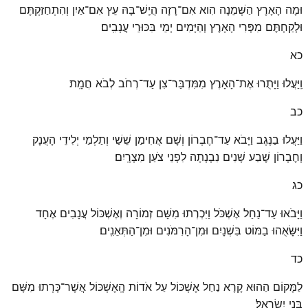
וּמָה הָאָרֶץ הַשְּׁמֵנָה הִוא אִם־רָזָה הֲיֵֽשׁ־בָּהּ עֵץ אִם־אַיִן וְהִתְחַזַּקְתֶּם
וּלְקַחְתֶּם מִפְּרִי הָאָרֶץ וְהַיָּמִים יְמֵי בִּכּוּרֵי עֲנָבִֽים׃
כא
וַֽיַּעֲלוּ וַיָּתֻרוּ אֶת־הָאָרֶץ מִמִּדְבַּר־צִן עַד־רְחֹב לְבֹא חֲמָֽת׃
כב
וַיַּעֲלוּ בַנֶּגֶב וַיָּבֹא עַד־חֶבְרוֹן וְשָׁם אֲחִימַן שֵׁשַׁי וְתַלְמַי יְלִידֵי הָעֲנָק
וְחֶבְרוֹן שֶׁבַע שָׁנִים נִבְנְתָה לִפְנֵי צֹעַן מִצְרָֽיִם׃
כג
וַיָּבֹאוּ עַד־נַחַל אֶשְׁכֹּל וַיִּכְרְתוּ מִשָּׁם זְמוֹרָה וְאֶשְׁכּוֹל עֲנָבִים אֶחָד
וַיִּשָּׂאֻהוּ בַמּוֹט בִּשְׁנָיִם וּמִן־הָרִמֹּנִים וּמִן־הַתְּאֵנִֽים׃
כד
לַמָּקוֹם הַהוּא קָרָא נַחַל אֶשְׁכּוֹל עַל אֹדוֹת הָֽאֶשְׁכּוֹל אֲשֶׁר־כָּרְתוּ מִשָּׁם
בְּנֵי יִשְׂרָאֵֽל׃