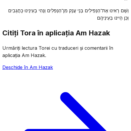
וְשָׁם רָאִינוּ אֶת־הַנְּפִילִים בְּנֵי עֲנָק מִן־הַנְּפִלִים וַנְּהִי בְעֵינֵינוּ כַּֽחֲגָבִים
וְכֵן הָיִינוּ בְּעֵינֵיהֶֽם׃
Citiți Tora în aplicația Am Hazak
Urmăriți lectura Torei cu traduceri și comentarii în
aplicația Am Hazak.
Deschide în Am Hazak