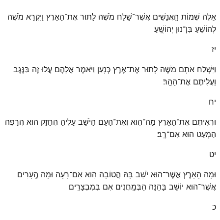
אֵלֶּה שְׁמוֹת הָֽאֲנָשִׁים אֲשֶׁר־שָׁלַח מֹשֶׁה לָתוּר אֶת־הָאָרֶץ וַיִּקְרָא מֹשֶׁה
לְהוֹשֵׁעַ בִּן־נוּן יְהוֹשֻֽׁעַ׃
יז
וַיִּשְׁלַח אֹתָם מֹשֶׁה לָתוּר אֶת־אֶרֶץ כְּנָעַן וַיֹּאמֶר אֲלֵהֶם עֲלוּ זֶה בַּנֶּגֶב
וַעֲלִיתֶם אֶת־הָהָֽר׃
יח
וּרְאִיתֶם אֶת־הָאָרֶץ מַה־הִוא וְאֶת־הָעָם הַיֹּשֵׁב עָלֶיהָ הֶחָזָק הוּא הֲרָפֶה
הַמְעַט הוּא אִם־רָֽב׃
יט
וּמָה הָאָרֶץ אֲשֶׁר־הוּא יֹשֵׁב בָּהּ הֲטוֹבָה הִוא אִם־רָעָה וּמָה הֶֽעָרִים
אֲשֶׁר־הוּא יוֹשֵׁב בָּהֵנָּה הַבְּמַֽחֲנִים אִם בְּמִבְצָרִֽים׃
כ