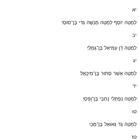
יא
לְמַטֵּה יוֹסֵף לְמַטֵּה מְנַשֶּׁה גַּדִּי בֶּן־סוּסִֽי׃
יב
לְמַטֵּה דָן עַמִּיאֵל בֶּן־גְּמַלִּֽי׃
יג
לְמַטֵּה אָשֵׁר סְתוּר בֶּן־מִיכָאֵֽל׃
יד
לְמַטֵּה נַפְתָּלִי נַחְבִּי בֶּן־וׇפְסִֽי׃
טו
לְמַטֵּה גָד גְּאוּאֵל בֶּן־מָכִֽי׃
טז