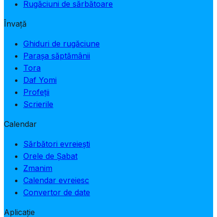
Rugăciuni de sărbătoare
Învață
Ghiduri de rugăciune
Parașa săptămânii
Tora
Daf Yomi
Profeții
Scrierile
Calendar
Sărbători evreiești
Orele de Șabat
Zmanim
Calendar evreiesc
Convertor de date
Aplicație