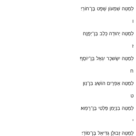
לְמַטֵּה שִׁמְעוֹן שָׁפָט בֶּן־חוֹרִֽי׃
ו
לְמַטֵּה יְהוּדָה כָּלֵב בֶּן־יְפֻנֶּֽה׃
ז
לְמַטֵּה יִשָּׂשכָר יִגְאָל בֶּן־יוֹסֵֽף׃
ח
לְמַטֵּה אֶפְרָיִם הוֹשֵׁעַ בִּן־נֽוּן׃
ט
לְמַטֵּה בִנְיָמִן פַּלְטִי בֶּן־רָפֽוּא׃
י
לְמַטֵּה זְבוּלֻן גַּדִּיאֵל בֶּן־סוֹדִֽי׃