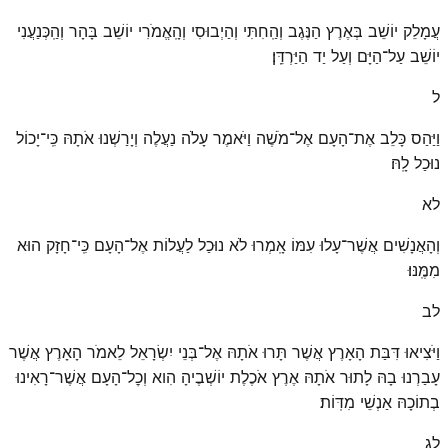
עֲמָלֵק יוֹשֵׁב בְּאֶרֶץ הַנֶּגֶב וְהַֽחִתִּי וְהַיְבוּסִי וְהָֽאֱמֹרִי יוֹשֵׁב בָּהָר וְהַֽכְּנַעֲנִי
יוֹשֵׁב עַל־הַיָּם וְעַל יַד הַיַּרְדֵּֽן׃
ל
וַיַּהַס כָּלֵב אֶת־הָעָם אֶל־מֹשֶׁה וַיֹּאמֶר עָלֹה נַעֲלֶה וְיָרַשְׁנוּ אֹתָהּ כִּֽי־יָכוֹל
נוּכַל לָֽהּ׃
לא
וְהָאֲנָשִׁים אֲשֶׁר־עָלוּ עִמּוֹ אָֽמְרוּ לֹא נוּכַל לַעֲלוֹת אֶל־הָעָם כִּֽי־חָזָק הוּא
מִמֶּֽנּוּ׃
לב
וַיֹּצִיאוּ דִּבַּת הָאָרֶץ אֲשֶׁר תָּרוּ אֹתָהּ אֶל־בְּנֵי יִשְׂרָאֵל לֵאמֹר הָאָרֶץ אֲשֶׁר
עָבַרְנוּ בָהּ לָתוּר אֹתָהּ אֶרֶץ אֹכֶלֶת יוֹשְׁבֶיהָ הִוא וְכׇל־הָעָם אֲשֶׁר־רָאִינוּ
בְתוֹכָהּ אַנְשֵׁי מִדּֽוֹת׃
לג