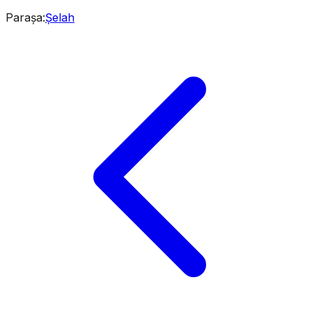
Parașa
:
Șelah