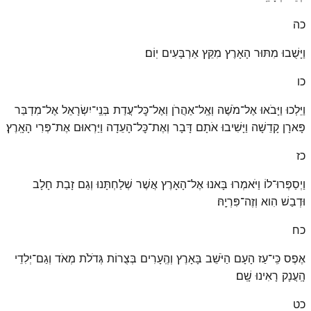
כה
וַיָּשֻׁבוּ מִתּוּר הָאָרֶץ מִקֵּץ אַרְבָּעִים יֽוֹם׃
כו
וַיֵּלְכוּ וַיָּבֹאוּ אֶל־מֹשֶׁה וְאֶֽל־אַהֲרֹן וְאֶל־כׇּל־עֲדַת בְּנֵֽי־יִשְׂרָאֵל אֶל־מִדְבַּר
פָּארָן קָדֵשָׁה וַיָּשִׁיבוּ אֹתָם דָּבָר וְאֶת־כׇּל־הָעֵדָה וַיַּרְאוּם אֶת־פְּרִי הָאָֽרֶץ׃
כז
וַיְסַפְּרוּ־לוֹ וַיֹּאמְרוּ בָּאנוּ אֶל־הָאָרֶץ אֲשֶׁר שְׁלַחְתָּנוּ וְגַם זָבַת חָלָב
וּדְבַשׁ הִוא וְזֶה־פִּרְיָֽהּ׃
כח
אֶפֶס כִּֽי־עַז הָעָם הַיֹּשֵׁב בָּאָרֶץ וְהֶֽעָרִים בְּצֻרוֹת גְּדֹלֹת מְאֹד וְגַם־יְלִדֵי
הָֽעֲנָק רָאִינוּ שָֽׁם׃
כט