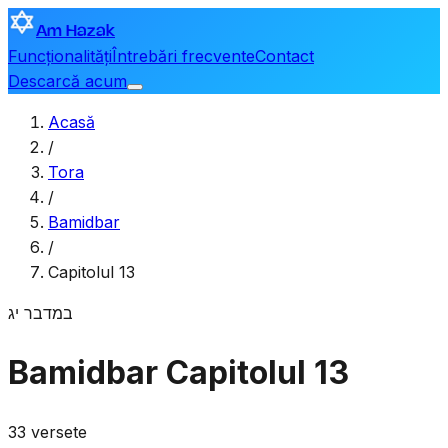
Am Hazak
Funcționalități
Întrebări frecvente
Contact
Descarcă acum
Acasă
/
Tora
/
Bamidbar
/
Capitolul 13
במדבר
יג
Bamidbar
Capitolul 13
33 versete