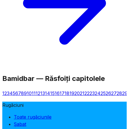
Bamidbar
—
Răsfoiți capitolele
1
2
3
4
5
6
7
8
9
10
11
12
13
14
15
16
17
18
19
20
21
22
23
24
25
26
27
28
29
Rugăciuni
Toate rugăciunile
Șabat