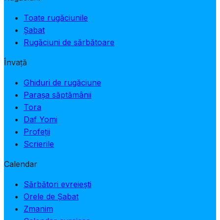
Toate rugăciunile
Șabat
Rugăciuni de sărbătoare
Învață
Ghiduri de rugăciune
Parașa săptămânii
Tora
Daf Yomi
Profeții
Scrierile
Calendar
Sărbători evreiești
Orele de Șabat
Zmanim