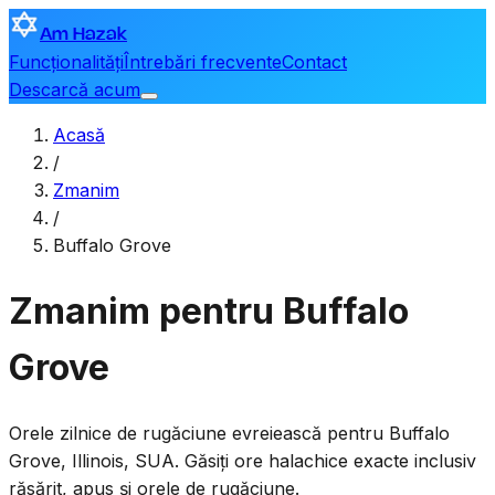
Am Hazak
Funcționalități
Întrebări frecvente
Contact
Descarcă acum
Acasă
/
Zmanim
/
Buffalo Grove
Zmanim pentru Buffalo
Grove
Orele zilnice de rugăciune evreiească pentru
Buffalo
Grove
,
Illinois, SUA
. Găsiți ore halachice exacte inclusiv
răsărit, apus și orele de rugăciune.