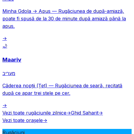
Minha Gdola → Apus
—
Rugăciunea de după-amiază,
poate fi spusă de la 30 de minute după amiază până la
apus.
→
🌙
Maariv
מעריב
Căderea nopții (Țet)
—
Rugăciunea de seară, recitată
după ce apar trei stele pe cer.
→
Vezi toate rugăciunile zilnice
→
Ghid Șaharit
→
Vezi toate orașele
→
Rugăciuni