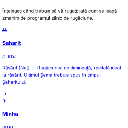
Înțelegeți când trebuie să vă rugați: iată cum se leagă
zmanim de programul zilnic de rugăciune.
🌅
Șaharit
שחרית
Răsărit (Neț)
—
Rugăciunea de dimineață, recitată ideal
la răsărit. Ultimul Șema trebuie spus în timpul
Șaharitului.
→
☀️
Minha
מנחה