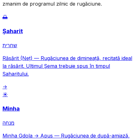
zmanim de programul zilnic de rugăciune.
🌅
Șaharit
שחרית
Răsărit (Neț)
—
Rugăciunea de dimineață, recitată ideal
la răsărit. Ultimul Șema trebuie spus în timpul
Șaharitului.
→
☀️
Minha
מנחה
Minha Gdola → Apus
—
Rugăciunea de după-amiază,