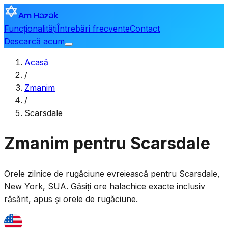
Am Hazak
Funcționalități
Întrebări frecvente
Contact
Descarcă acum
Acasă
/
Zmanim
/
Scarsdale
Zmanim pentru Scarsdale
Orele zilnice de rugăciune evreiească pentru
Scarsdale
,
New York, SUA
. Găsiți ore halachice exacte inclusiv
răsărit, apus și orele de rugăciune.