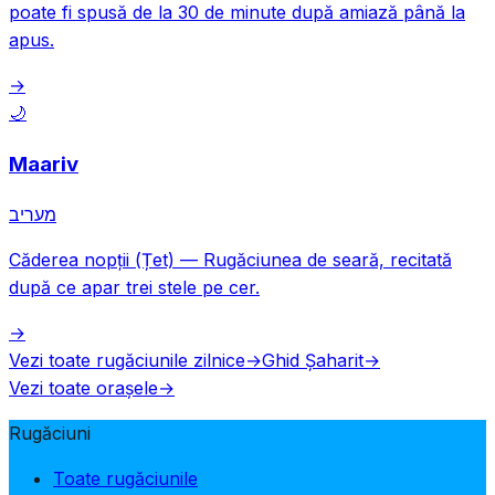
poate fi spusă de la 30 de minute după amiază până la
apus.
→
🌙
Maariv
מעריב
Căderea nopții (Țet)
—
Rugăciunea de seară, recitată
după ce apar trei stele pe cer.
→
Vezi toate rugăciunile zilnice
→
Ghid Șaharit
→
Vezi toate orașele
→
Rugăciuni
Toate rugăciunile