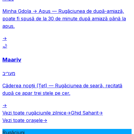
Minha Gdola → Apus
—
Rugăciunea de după-amiază,
poate fi spusă de la 30 de minute după amiază până la
apus.
→
🌙
Maariv
מעריב
Căderea nopții (Țet)
—
Rugăciunea de seară, recitată
după ce apar trei stele pe cer.
→
Vezi toate rugăciunile zilnice
→
Ghid Șaharit
→
Vezi toate orașele
→
Rugăciuni