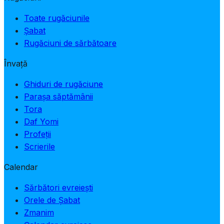
Toate rugăciunile
Șabat
Rugăciuni de sărbătoare
Învață
Ghiduri de rugăciune
Parașa săptămânii
Tora
Daf Yomi
Profeții
Scrierile
Calendar
Sărbători evreiești
Orele de Șabat
Zmanim