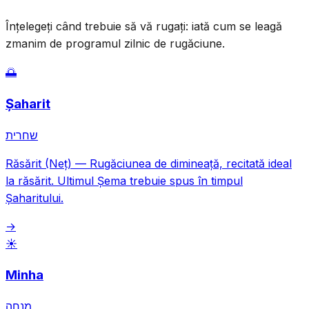
Înțelegeți când trebuie să vă rugați: iată cum se leagă
zmanim de programul zilnic de rugăciune.
🌅
Șaharit
שחרית
Răsărit (Neț)
—
Rugăciunea de dimineață, recitată ideal
la răsărit. Ultimul Șema trebuie spus în timpul
Șaharitului.
→
☀️
Minha
מנחה