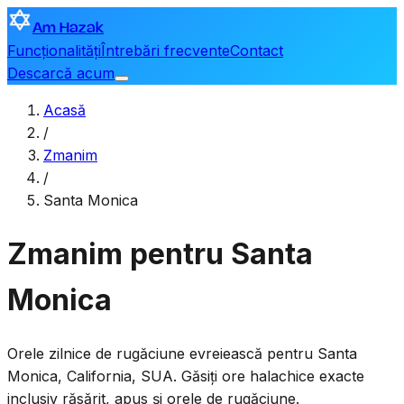
Am Hazak
Funcționalități
Întrebări frecvente
Contact
Descarcă acum
Acasă
/
Zmanim
/
Santa Monica
Zmanim pentru Santa
Monica
Orele zilnice de rugăciune evreiească pentru
Santa
Monica
,
California, SUA
. Găsiți ore halachice exacte
inclusiv răsărit, apus și orele de rugăciune.