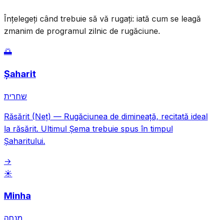
Înțelegeți când trebuie să vă rugați: iată cum se leagă
zmanim de programul zilnic de rugăciune.
🌅
Șaharit
שחרית
Răsărit (Neț)
—
Rugăciunea de dimineață, recitată ideal
la răsărit. Ultimul Șema trebuie spus în timpul
Șaharitului.
→
☀️
Minha
מנחה