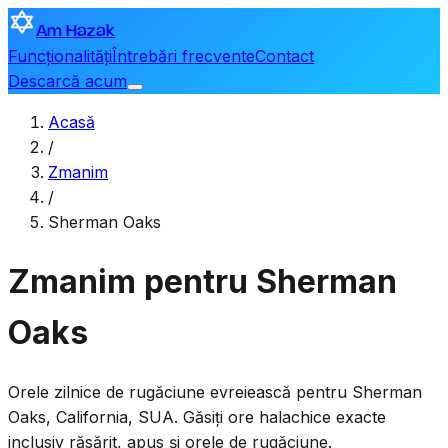
Am Hazak
Funcționalități
Întrebări frecvente
Contact
Descarcă acum
Acasă
/
Zmanim
/
Sherman Oaks
Zmanim pentru Sherman
Oaks
Orele zilnice de rugăciune evreiească pentru
Sherman
Oaks
,
California, SUA
. Găsiți ore halachice exacte
inclusiv răsărit, apus și orele de rugăciune.