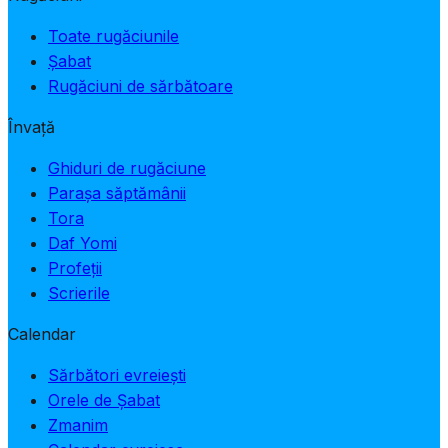
Toate rugăciunile
Șabat
Rugăciuni de sărbătoare
Învață
Ghiduri de rugăciune
Parașa săptămânii
Tora
Daf Yomi
Profeții
Scrierile
Calendar
Sărbători evreiești
Orele de Șabat
Zmanim