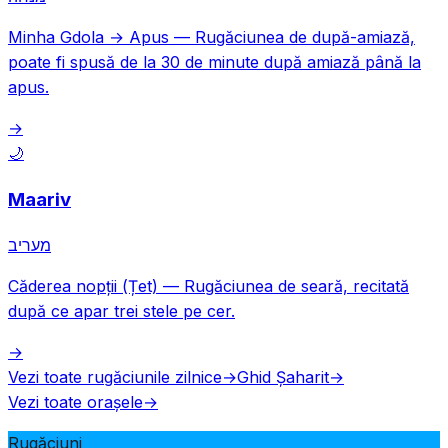
Minha Gdola → Apus
—
Rugăciunea de după-amiază,
poate fi spusă de la 30 de minute după amiază până la
apus.
→
🌙
Maariv
מעריב
Căderea nopții (Țet)
—
Rugăciunea de seară, recitată
după ce apar trei stele pe cer.
→
Vezi toate rugăciunile zilnice
→
Ghid Șaharit
→
Vezi toate orașele
→
Rugăciuni