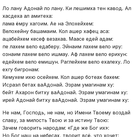
Ло лану Адонай ло лану. Ки лешимха тен кавод. Ал
хасдеха ал амитеха:
лама ёмру хагоим. Ае на Элохейхем:
Велохейну башамаим. Кол ашер хафец аса:
ацабейхем кесеф везахав. Маасе едей адам:
пе лахем вело едаберу. Эйнаим лахем вело иру:
ознаим лахем вело ишмау. Аф лахем вело ерихун:
едейхем вело емишун. Раглейхем вело ехалеху. Ло
ехгу бигронам:
Кемухем ихю осейхем. Кол ашер ботеах бахем:
Исраэл бетах ваАдонай. Эзрам умагинам ху:
бейт Ахарон битху ваАдонай. Эзрам умагинам ху:
ирей Адонай битху ваАдонай. Эзрам умагинам ху:
Не нам, Господь, не нам, но Имени Твоему воздай
славу, за милость Твою и за истину Твою:
Зачем говорить народам: «Где же Бог их»:
Но Бог наш на небесах, творит всё, что хочет: