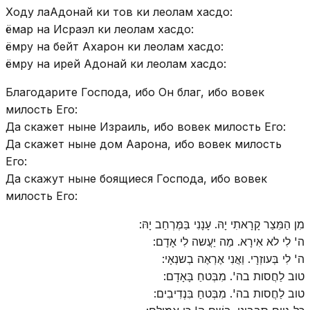
Ходу лаАдонай ки тов ки леолам хасдо:
ёмар на Исраэл ки леолам хасдо:
ёмру на бейт Ахарон ки леолам хасдо:
ёмру на ирей Адонай ки леолам хасдо:
Благодарите Господа, ибо Он благ, ибо вовек
милость Его:
Да скажет ныне Израиль, ибо вовек милость Его:
Да скажет ныне дом Аарона, ибо вовек милость
Его:
Да скажут ныне боящиеся Господа, ибо вовек
милость Его:
מִן הַמֵּצַר קָרָאתִי יָהּ. עָנָנִי בַּמֶּרְחַב יָהּ:
ה' לִי לא אִירָא. מַה יַעֲשה לִי אָדָם:
ה' לִי בְּעוזְרָי. וַאֲנִי אֶרְאֶה בְשנְאָי:
טוב לַחֲסות בה'. מִבְּטחַ בָּאָדָם:
טוב לַחֲסות בה'. מִבְּטחַ בִּנְדִיבִים: