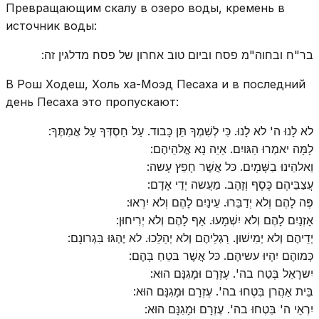
Превращающим скалу в озеро воды, кремень в
источник воды:
בר"ח ובחוה"מ פסח וביום טוב אחרון של פסח מדלגין זה:
В Рош Ходеш, Холь ха-Моэд Песаха и в последний
день Песаха это пропускают:
לא לָנוּ ה' לא לָנוּ. כִּי לְשִׁמְךָ תֵּן כָּבוד. עַל חַסְדְּךָ עַל אֲמִתֶּךָ:
לָמָּה יאמְרוּ הַגּויִם. אַיֵה נָא אֱלהֵיהֶם:
וֵאלהֵינוּ בַשָּׁמָיִם. כּל אֲשֶׁר חָפֵץ עָשה:
עֲצַבֵּיהֶם כֶּסֶף וְזָהָב. מַעֲשה יְדֵי אָדָם:
פֶּה לָהֶם וְלא יְדַבֵּרוּ. עֵינַיִם לָהֶם וְלא יִרְאוּ:
אָזְנַיִם לָהֶם וְלא יִשְׁמָעוּ. אַף לָהֶם וְלא יְרִיחוּן:
יְדֵיהֶם וְלא יְמִישׁוּן. רַגְלֵיהֶם וְלא יְהַלֵּכוּ. לא יֶהְגּוּ בִּגְרונָם:
כְּמוהֶם יִהְיוּ עשיהֶם. כּל אֲשֶׁר בּטֵחַ בָּהֶם:
יִשרָאֵל בְּטַח בה'. עֶזְרָם וּמָגִנָּם הוּא:
בֵּית אַהֲרן בִּטְחוּ בה'. עֶזְרָם וּמָגִנָּם הוּא:
יִרְאֵי ה' בִּטְחוּ בה'. עֶזְרָם וּמָגִנָּם הוּא: