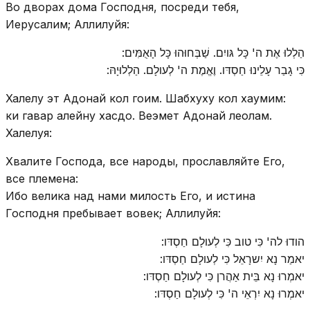
Во дворах дома Господня, посреди тебя,
Иерусалим; Аллилуйя:
הַלְלוּ אֶת ה' כָּל גּויִם. שַׁבְּחוּהוּ כָּל הָאֻמִּים:
כִּי גָבַר עָלֵינוּ חַסְדּו. וֶאֱמֶת ה' לְעולָם. הַלְלוּיָהּ:
Халелу эт Адонай кол гоим. Шабхуху кол хаумим:
ки гавар алейну хасдо. Веэмет Адонай леолам.
Халелуя:
Хвалите Господа, все народы, прославляйте Его,
все племена:
Ибо велика над нами милость Его, и истина
Господня пребывает вовек; Аллилуйя:
הודוּ לה' כִּי טוב כִּי לְעולָם חַסְדּו:
יאמַר נָא יִשרָאֵל כִּי לְעולָם חַסְדּו:
יאמְרוּ נָא בֵּית אַהֲרן כִּי לְעולָם חַסְדּו:
יאמְרוּ נָא יִרְאֵי ה' כִּי לְעולָם חַסְדּו: