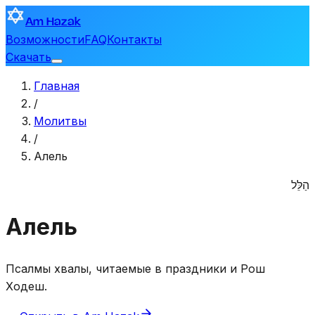
Am Hazak
Возможности
FAQ
Контакты
Скачать
Главная
/
Молитвы
/
Алель
הַלֵּל
Алель
Псалмы хвалы, читаемые в праздники и Рош
Ходеш.