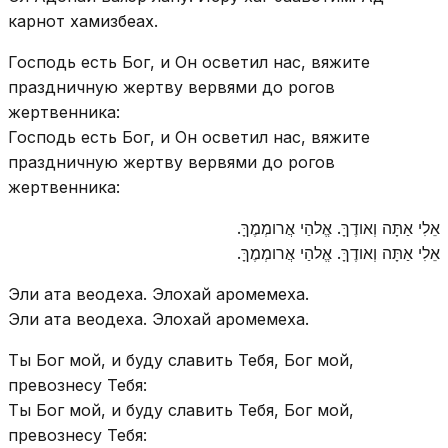
карнот хамизбеах.
Господь есть Бог, и Он осветил нас, вяжите
праздничную жертву вервями до рогов
жертвенника:
Господь есть Бог, и Он осветил нас, вяжите
праздничную жертву вервями до рогов
жертвенника:
אֵלִי אַתָּה וְאודֶךָּ. אֱלהַי אֲרומְמֶךָּ.
אֵלִי אַתָּה וְאודֶךָּ. אֱלהַי אֲרומְמֶךָּ.
Эли ата веодеха. Элохай аромемеха.
Эли ата веодеха. Элохай аромемеха.
Ты Бог мой, и буду славить Тебя, Бог мой,
превознесу Тебя:
Ты Бог мой, и буду славить Тебя, Бог мой,
превознесу Тебя: