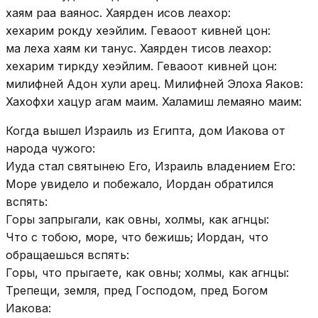
хаям раа ваянос. Хаярден исов леахор:
хехарим рокду хеэйлим. Геваоот кивней цон:
ма леха хаям ки танус. Хаярден тисов леахор:
хехарим тиркду хеэйлим. Геваоот кивней цон:
милифней Адон хули арец. Милифней Элоха Яаков:
Хахофхи хацур агам маим. Халамиш лемаяно маим:
Когда вышел Израиль из Египта, дом Иакова от
народа чужого:
Иуда стал святынею Его, Израиль владением Его:
Море увидело и побежало, Иордан обратился
вспять:
Горы запрыгали, как овны, холмы, как агнцы:
Что с тобою, море, что бежишь; Иордан, что
обращаешься вспять:
Горы, что прыгаете, как овны; холмы, как агнцы:
Трепещи, земля, пред Господом, пред Богом
Иакова: