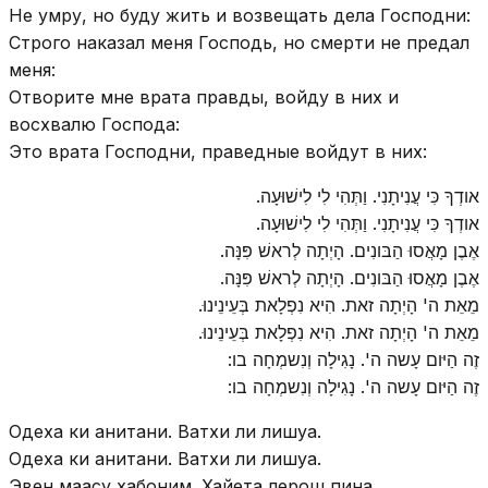
Не умру, но буду жить и возвещать дела Господни:
Строго наказал меня Господь, но смерти не предал
меня:
Отворите мне врата правды, войду в них и
восхвалю Господа:
Это врата Господни, праведные войдут в них:
אודְךָ כִּי עֲנִיתָנִי. וַתְּהִי לִי לִישׁוּעָה.
אודְךָ כִּי עֲנִיתָנִי. וַתְּהִי לִי לִישׁוּעָה.
אֶבֶן מָאֲסוּ הַבּונִים. הָיְתָה לְראשׁ פִּנָּה.
אֶבֶן מָאֲסוּ הַבּונִים. הָיְתָה לְראשׁ פִּנָּה.
מֵאֵת ה' הָיְתָה זאת. הִיא נִפְלָאת בְּעֵינֵינוּ.
מֵאֵת ה' הָיְתָה זאת. הִיא נִפְלָאת בְּעֵינֵינוּ.
זֶה הַיּום עָשה ה'. נָגִילָה וְנִשמְחָה בו:
זֶה הַיּום עָשה ה'. נָגִילָה וְנִשמְחָה בו:
Одеха ки анитани. Ватхи ли лишуа.
Одеха ки анитани. Ватхи ли лишуа.
Эвен маасу хабоним. Хайета лерош пина.