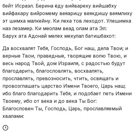
бейт Исраэл. Берина ёду вийвареху вийшабху
вийфахару вийромему веяарицу веякдишу веямлиху
эт шимха малкейну. Ки леха тов леходот. Улешимха
наэ лезамер. Ки меолам веад олам ата Эл:
Барух ата Адонай мелех мехулал батишбахот:
Да восхвалят Тебя, Господь, Бог наш, дела Твои; и
верные Твои, праведные, творящие волю Твою, и
весь народ Твой, дом Израиля, с радостью будут
благодарить, благословлять, восхвалять,
прославлять, превозносить, чтить, освящать и
провозглашать царство Имени Твоего, Царь наш;
ибо благо благодарить Тебя, и подобает петь Имени
Твоему, ибо от века и до века Ты Бог:
Благословен Ты, Господь, Царь, прославляемый
хвалами: