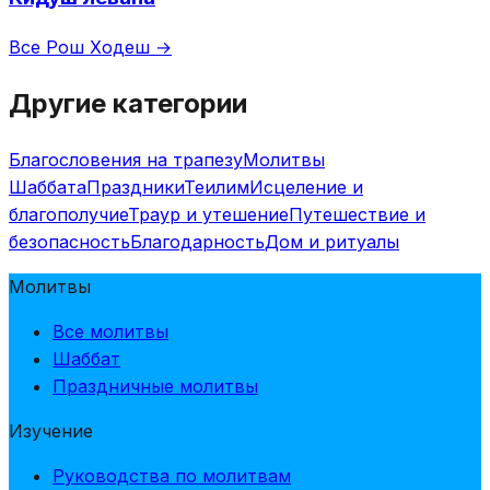
Все Рош Ходеш →
Другие категории
Благословения на трапезу
Молитвы
Шаббата
Праздники
Теилим
Исцеление и
благополучие
Траур и утешение
Путешествие и
безопасность
Благодарность
Дом и ритуалы
Молитвы
Все молитвы
Шаббат
Праздничные молитвы
Изучение
Руководства по молитвам