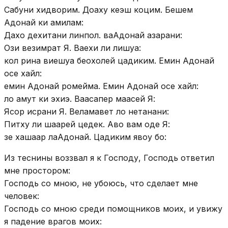
Сабуни хидворим. Доаху кеэш коцим. Бешем
Адонай ки амилам:
Дахо дехитани линпол. ваАдонай азарани:
Ози везимрат Я. Ваехи ли лишуа:
кол рина виешуа беохолей цадиким. Емин Адонай
осе хайл:
емин Адонай ромейма. Емин Адонай осе хайл:
ло амут ки эхиэ. Ваасапер маасей Я:
Ясор исрани Я. Веламавет ло нетанани:
Питху ли шаарей цедек. Аво вам оде Я:
зе хашаар лаАдонай. Цадиким явоу бо:
Из теснины воззвал я к Господу, Господь ответил
мне простором:
Господь со мною, не убоюсь, что сделает мне
человек:
Господь со мною среди помощников моих, и увижу
я падение врагов моих: