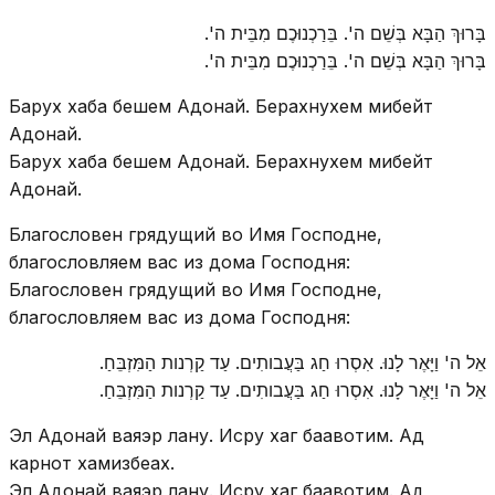
בָּרוּךְ הַבָּא בְּשֵׁם ה'. בֵּרַכְנוּכֶם מִבֵּית ה'.
בָּרוּךְ הַבָּא בְּשֵׁם ה'. בֵּרַכְנוּכֶם מִבֵּית ה'.
Барух хаба бешем Адонай. Берахнухем мибейт
Адонай.
Барух хаба бешем Адонай. Берахнухем мибейт
Адонай.
Благословен грядущий во Имя Господне,
благословляем вас из дома Господня:
Благословен грядущий во Имя Господне,
благословляем вас из дома Господня:
אֵל ה' וַיָּאֶר לָנוּ. אִסְרוּ חַג בַּעֲבותִים. עַד קַרְנות הַמִּזְבֵּחַ.
אֵל ה' וַיָּאֶר לָנוּ. אִסְרוּ חַג בַּעֲבותִים. עַד קַרְנות הַמִּזְבֵּחַ.
Эл Адонай ваяэр лану. Исру хаг баавотим. Ад
карнот хамизбеах.
Эл Адонай ваяэр лану. Исру хаг баавотим. Ад