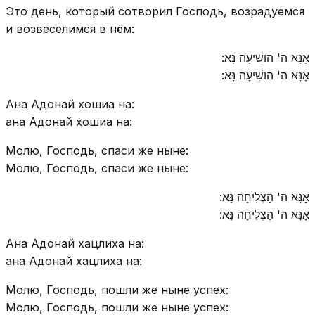
Это день, который сотворил Господь, возрадуемся
и возвеселимся в нём:
אָנָּא ה' הושִׁיעָה נָּא:
אָנָּא ה' הושִׁיעָה נָּא:
Ана Адонай хошиа на:
ана Адонай хошиа на:
Молю, Господь, спаси же ныне:
Молю, Господь, спаси же ныне:
אָנָּא ה' הַצְלִיחָה נָּא:
אָנָּא ה' הַצְלִיחָה נָּא:
Ана Адонай хацлиха на:
ана Адонай хацлиха на:
Молю, Господь, пошли же ныне успех:
Молю, Господь, пошли же ныне успех: