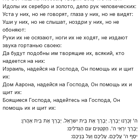
Идолы их серебро и золото, дело рук человеческих:
Уста у них, но не говорят, глаза у них, но не видят:
Уши у них, но не слышат, ноздри у них, но не
обоняют:
Руки их не осязают, ноги их не ходят, не издают
звука гортанью своею:
Да будут подобны им творящие их, всякий, кто
надеется на них:
Израиль, надейся на Господа, Он помощь их и щит
их:
Дом Аарона, надейся на Господа, Он помощь их и
щит их:
Боящиеся Господа, надейтесь на Господа, Он
помощь их и щит их:
ה' זְכָרָנוּ יְבָרֵךְ. יְבָרֵךְ אֶת בֵּית יִשרָאֵל. יְבָרֵךְ אֶת בֵּית אַהֲרן:
יְבָרֵךְ יִרְאֵי ה'. הַקְּטַנִּים עִם הַגְּדלִים:
יסֵף ה' עֲלֵיכֶם. עֲלֵיכֶם וְעַל בְּנֵיכֶם: