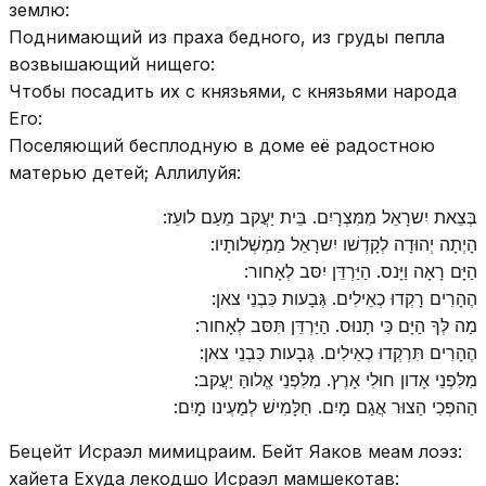
землю:
Поднимающий из праха бедного, из груды пепла
возвышающий нищего:
Чтобы посадить их с князьями, с князьями народа
Его:
Поселяющий бесплодную в доме её радостною
матерью детей; Аллилуйя:
בְּצֵאת יִשרָאֵל מִמִּצְרָיִם. בֵּית יַעֲקב מֵעַם לועֵז:
הָיְתָה יְהוּדָה לְקָדְשׁו יִשרָאֵל מַמְשְׁלותָיו:
הַיָּם רָאָה וַיָּנס. הַיַּרְדֵּן יִסּב לְאָחור:
הֶהָרִים רָקְדוּ כְאֵילִים. גְּבָעות כִּבְנֵי צאן:
מַה לְּךָ הַיָּם כִּי תָנוּס. הַיַּרְדֵּן תִּסּב לְאָחור:
הֶהָרִים תִּרְקְדוּ כְאֵילִים. גְּבָעות כִּבְנֵי צאן:
מִלִּפְנֵי אָדון חוּלִי אָרֶץ. מִלִּפְנֵי אֱלוהַּ יַעֲקב:
הַהפְכִי הַצוּר אֲגַם מָיִם. חַלָּמִישׁ לְמַעְינו מָיִם:
Бецейт Исраэл мимицраим. Бейт Яаков меам лоэз:
хайета Ехуда лекодшо Исраэл мамшекотав: