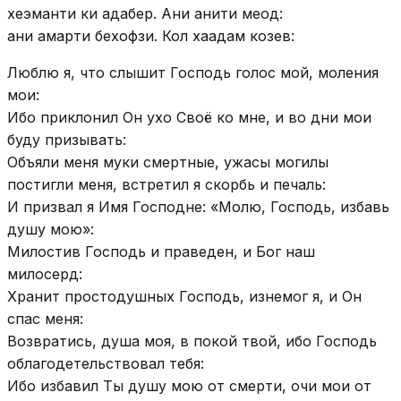
хеэманти ки адабер. Ани анити меод:
ани амарти бехофзи. Кол хаадам козев:
Люблю я, что слышит Господь голос мой, моления
мои:
Ибо приклонил Он ухо Своё ко мне, и во дни мои
буду призывать:
Объяли меня муки смертные, ужасы могилы
постигли меня, встретил я скорбь и печаль:
И призвал я Имя Господне: «Молю, Господь, избавь
душу мою»:
Милостив Господь и праведен, и Бог наш
милосерд:
Хранит простодушных Господь, изнемог я, и Он
спас меня:
Возвратись, душа моя, в покой твой, ибо Господь
облагодетельствовал тебя:
Ибо избавил Ты душу мою от смерти, очи мои от