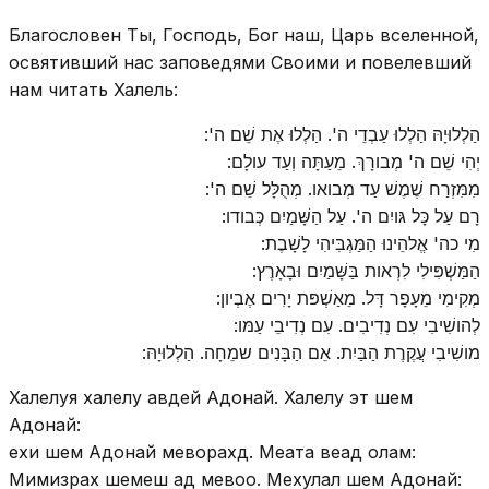
Благословен Ты, Господь, Бог наш, Царь вселенной,
освятивший нас заповедями Своими и повелевший
нам читать Халель:
הַלְלוּיָהּ הַלְלוּ עַבְדֵי ה'. הַלְלוּ אֶת שֵׁם ה':
יְהִי שֵׁם ה' מְבורָךְ. מֵעַתָּה וְעַד עולָם:
מִמִּזְרַח שֶׁמֶשׁ עַד מְבואו. מְהֻלָּל שֵׁם ה':
רָם עַל כָּל גּויִם ה'. עַל הַשָּׁמַיִם כְּבודו:
מִי כה' אֱלהֵינוּ הַמַּגְבִּיהִי לָשָׁבֶת:
הַמַּשְׁפִּילִי לִרְאות בַּשָּׁמַיִם וּבָאָרֶץ:
מְקִימִי מֵעָפָר דָּל. מֵאַשְׁפּת יָרִים אֶבְיון:
לְהושִׁיבִי עִם נְדִיבִים. עִם נְדִיבֵי עַמּו:
מושִׁיבִי עֲקֶרֶת הַבַּיִת. אֵם הַבָּנִים שמֵחָה. הַלְלוּיָהּ:
Халелуя халелу авдей Адонай. Халелу эт шем
Адонай:
ехи шем Адонай меворахд. Меата веад олам:
Мимизрах шемеш ад мевоо. Мехулал шем Адонай: