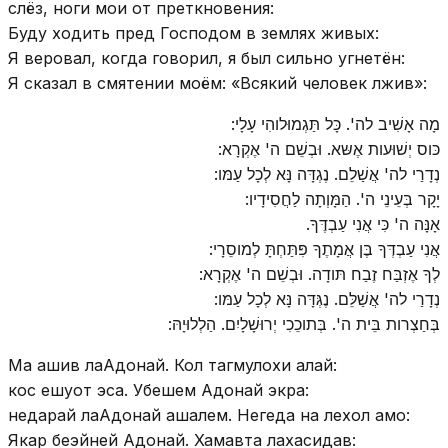
слёз, ноги мои от преткновения:
Буду ходить пред Господом в землях живых:
Я веровал, когда говорил, я был сильно угнетён:
Я сказал в смятении моём: «Всякий человек лжив»:
מָה אָשִׁיב לה'. כָּל תַּגְמוּלוהִי עָלָי:
כּוס יְשׁוּעות אֶשּא. וּבְשֵׁם ה' אֶקְרָא:
נְדָרַי לה' אֲשַׁלֵם. נֶגְדָּה נָּא לְכָל עַמּו:
יָקָר בְּעֵינֵי ה'. הַמָּוְתָה לַחֲסִידָיו:
אָנָּה ה' כִּי אֲנִי עַבְדֶּךָ.
אֲנִי עַבְדְּךָ בֶּן אֲמָתֶךָ פִּתַּחְתָּ לְמוסֵרָי:
לְךָ אֶזְבַּח זֶבַח תּודָה. וּבְשֵׁם ה' אֶקְרָא:
נְדָרַי לה' אֲשַׁלֵּם. נֶגְּדָּה נָּא לְכָל עַמּו:
בְּחַצְרות בֵּית ה'. בְּתוכֵכִי יְרוּשָׁלָיִם. הַלְלוּיָהּ:
Ма ашив лаАдонай. Кол тагмулохи алай:
кос ешуот эса. Убешем Адонай экра:
недарай лаАдонай ашалем. Негеда на лехол амо:
Якар беэйней Адонай. Хамавта лахасидав: