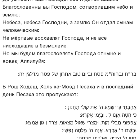
Благословенны вы Господом, сотворившим небо и
землю:
Небеса, небеса Господни, а землю Он отдал сынам
человеческим:
Не мёртвые восхвалят Господа, и не все
нисходящие в безмолвие:
Но мы будем благословлять Господа отныне и
вовек; Аллилуйя:
בר"ח ובחוה"מ פסח וביום טוב אחרון של פסח מדלגין זה:
В Рош Ходеш, Холь ха-Моэд Песаха и в последний
день Песаха это пропускают:
אָהַבְתִּי כִּי יִשְׁמַע ה' אֶת קולִי תַּחֲנוּנָי:
כִּי הִטָּה אָזְנו לִי. וּבְיָמַי אֶקְרָא:
אֲפָפוּנִי חֶבְלֵי מָוֶת. וּמְצָרֵי שְׁאול מְצָאוּנִי. צָרָה וְיָגון אֶמְצָא:
וּבְשֵׁם ה' אֶקְרָא. אָנָּה ה' מַלְּטָה נַפְשִׁי:
חַנּוּן ה' וְצַדִּיק. וֵאלהֵינוּ מְרַחֵם: