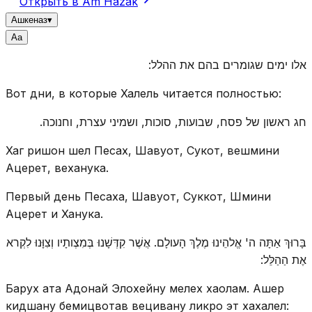
Открыть в Am Hazak
Ашкеназ
▾
A
a
אלו ימים שגומרים בהם את ההלל:
Вот дни, в которые Халель читается полностью:
חג ראשון של פסח, שבועות, סוכות, ושמיני עצרת, וחנוכה.
Хаг ришон шел Песах, Шавуот, Сукот, вешмини
Ацерет, веханука.
Первый день Песаха, Шавуот, Суккот, Шмини
Ацерет и Ханука.
בָּרוּךְ אַתָּה ה' אֱלהֵינוּ מֶלֶךְ הָעולָם. אֲשֶׁר קִדְּשָׁנוּ בְּמִצְותָיו וְצִוָּנוּ לִקְרא
אֶת הַהַלֵּל:
Барух ата Адонай Элохейну мелех хаолам. Ашер
кидшану бемицвотав вецивану ликро эт хахалел: