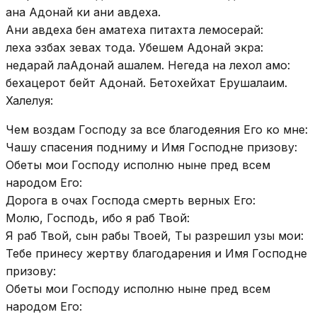
ана Адонай ки ани авдеха.
Ани авдеха бен аматеха питахта лемосерай:
леха эзбах зевах тода. Убешем Адонай экра:
недарай лаАдонай ашалем. Негеда на лехол амо:
бехацерот бейт Адонай. Бетохейхат Ерушалаим.
Халелуя:
Чем воздам Господу за все благодеяния Его ко мне:
Чашу спасения подниму и Имя Господне призову:
Обеты мои Господу исполню ныне пред всем
народом Его:
Дорога в очах Господа смерть верных Его:
Молю, Господь, ибо я раб Твой:
Я раб Твой, сын рабы Твоей, Ты разрешил узы мои:
Тебе принесу жертву благодарения и Имя Господне
призову:
Обеты мои Господу исполню ныне пред всем
народом Его: