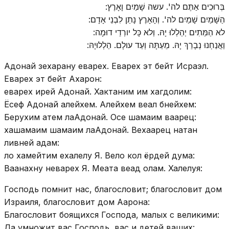
בְּרוּכִים אַתֶּם לה'. עשה שָׁמַיִם וָאָרֶץ:
הַשָּׁמַיִם שָׁמַיִם לה'. וְהָאָרֶץ נָתַן לִבְנֵי אָדָם:
לא הַמֵּתִים יְהַלְלוּ יָהּ. וְלא כָּל יורְדֵי דוּמָה:
וַאֲנַחְנוּ נְבָרֵךְ יָהּ. מֵעַתָּה וְעַד עולָם. הַלְלוּיָהּ:
Адонай зехарану еварех. Еварех эт бейт Исраэл.
Еварех эт бейт Ахарон:
еварех ирей Адонай. Хактаним им хагдолим:
Ёсеф Адонай алейхем. Алейхем веал бнейхем:
Берухим атем лаАдонай. Осе шамаим ваарец:
хашамаим шамаим лаАдонай. Вехаарец натан
ливней адам:
ло хамейтим ехалелу Я. Вело кол ёрдей дума:
Ваанахну неварех Я. Меата веад олам. Халелуя:
Господь помнит нас, благословит; благословит дом
Израиля, благословит дом Аарона:
Благословит боящихся Господа, малых с великими:
Да умножит вас Господь, вас и детей ваших: