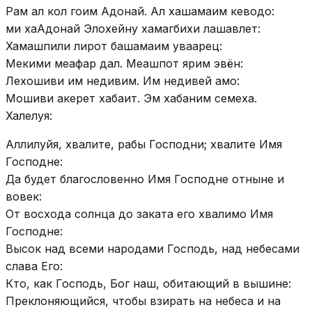
Рам ал кол гоим Адонай. Ал хашамаим кеводо:
ми хаАдонай Элохейну хамагбихи лашавлет:
Хамашпили лирот башамаим уваарец:
Мекими меафар дал. Меашпот ярим эвён:
Лехошиви им недивим. Им недивей амо:
Мошиви акерет хабаит. Эм хабаним семеха.
Халелуя:
Аллилуйя, хвалите, рабы Господни; хвалите Имя
Господне:
Да будет благословенно Имя Господне отныне и
вовек:
От восхода солнца до заката его хвалимо Имя
Господне:
Высок над всеми народами Господь, над небесами
слава Его:
Кто, как Господь, Бог наш, обитающий в вышине:
Преклоняющийся, чтобы взирать на небеса и на