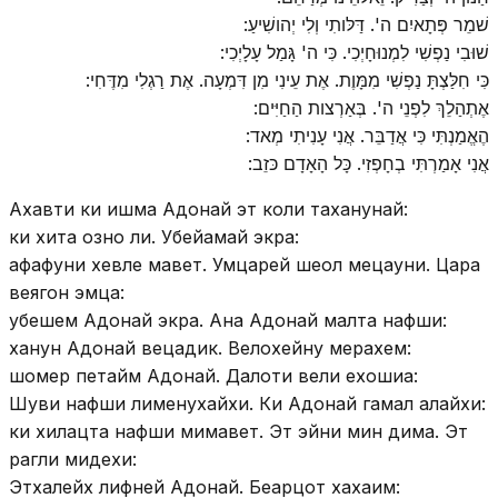
שׁמֵר פְּתָאיִם ה'. דַּלּותִי וְלִי יְהושִׁיעַ:
שׁוּבִי נַפְשִׁי לִמְנוּחָיְכִי. כִּי ה' גָּמַל עָלָיְכִי:
כִּי חִלַּצְתָּ נַפְשִׁי מִמָּוֶת. אֶת עֵינִי מִן דִּמְעָה. אֶת רַגְלִי מִדֶּחִי:
אֶתְהַלֵךְ לִפְנֵי ה'. בְּאַרְצות הַחַיִּים:
הֶאֱמַנְתִּי כִּי אֲדַבֵּר. אֲנִי עָנִיתִי מְאד:
אֲנִי אָמַרְתִּי בְחָפְזִי. כָּל הָאָדָם כּזֵב:
Ахавти ки ишма Адонай эт коли таханунай:
ки хита озно ли. Убейамай экра:
афафуни хевле мавет. Умцарей шеол мецауни. Цара
веягон эмца:
убешем Адонай экра. Ана Адонай малта нафши:
ханун Адонай вецадик. Велохейну мерахем:
шомер петайм Адонай. Далоти вели ехошиа:
Шуви нафши лименухайхи. Ки Адонай гамал алайхи:
ки хилацта нафши мимавет. Эт эйни мин дима. Эт
рагли мидехи:
Этхалейх лифней Адонай. Беарцот хахаим: