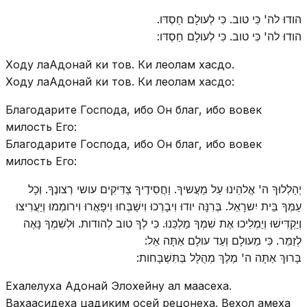
הודוּ לה' כִּי טוב. כִּי לְעולָם חַסְדּו.
הודוּ לה' כִּי טוב. כִּי לְעולָם חַסְדּו:
Ходу лаАдонай ки тов. Ки леолам хасдо.
Ходу лаАдонай ки тов. Ки леолам хасдо:
Благодарите Господа, ибо Он благ, ибо вовек
милость Его:
Благодарите Господа, ибо Он благ, ибо вовек
милость Его:
יְהַלְלוּךָ ה' אֱלהֵינוּ עַל מַעֲשיךָ. וַחֲסִידֶיךָ צַדִּיקִים עושי רְצונֶךָ. וְכָל
עַמְּךָ בֵּית יִשרָאֵל. בְּרִנָּה יודוּ וִיבָרְכוּ וִישַׁבְּחוּ וִיפָאֲרוּ וִירומְמוּ וְיַעֲרִיצוּ
וְיַקְדִּישׁוּ וְיַמְלִיכוּ אֶת שִׁמְךָ מַלְכֵּנוּ. כִּי לְךָ טוב לְהודות. וּלְשִׁמְךָ נָּאֶה
לְזַמֵּר. כִּי מֵעולָם וְעַד עולָם אַתָּה אֵל:
בָּרוּךְ אַתָּה ה' מֶלֶךְ מְהֻלָּל בַּתִּשְׁבָּחות:
Ехалелуха Адонай Элохейну ал маасеха.
Вахаасидеха цадиким осей рецонеха. Вехол амеха