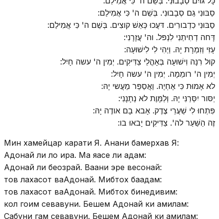
כָּל גּויִם סְבָבוּנִי. בְּשֵׁם ה' כִּי אֲמִילַם:
סַבּוּנִי גַם סְבָבוּנִי. בְּשֵׁם ה' כִּי אֲמִילַם:
סַבּוּנִי כִדְבורִים. דּעֲכוּ כְּאֵשׁ קוצִים. בְּשֵׁם ה' כִּי אֲמִילַם:
דָּחה דְחִיתַנִי לִנְפּל. וה' עֲזָרָנִי:
עָזִּי וְזִמְרָת יָהּ. וַיְהִי לִי לִישׁוּעָה:
קול רִנָּה וִישׁוּעָה בְּאָהֳלֵי צַדִּיקִים. יְמִין ה' עשה חָיִל:
יְמִין ה' רומֵמָה. יְמִין ה' עשה חָיִל:
לא אָמוּת כִּי אֶחְיֶה. וַאֲסַפֵּר מַעֲשי יָהּ:
יַסּור יִסְּרַנִּי יָהּ. וְלַמָּוֶת לא נְתָנָנִי:
פִּתְחוּ לִי שַׁעֲרֵי צֶדֶק. אָבא בָם אודֶה יָהּ:
זֶה הַשַּׁעַר לה'. צַדִּיקִים יָבאוּ בו:
Мин хамейцар карати Я. Анани бамерхав Я:
Адонай ли ло ира. Ма яасе ли адам:
Адонай ли беозрай. Ваани эре весонай:
тов лахасот ваАдонай. Мибтох баадам:
тов лахасот ваАдонай. Мибтох бинедивим:
кол гоим севавуни. Бешем Адонай ки амилам:
Сабуни гам севавуни. Бешем Адонай ки амилам: