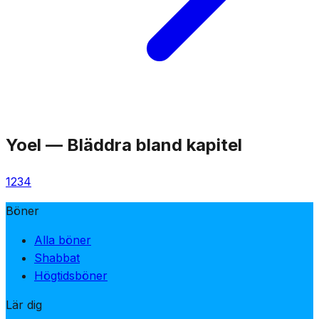
Yoel
—
Bläddra bland kapitel
1
2
3
4
Böner
Alla böner
Shabbat
Högtidsböner
Lär dig