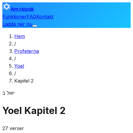
Am Hazak
Funktioner
FAQ
Kontakt
Ladda ner nu
Hem
/
Profeterna
/
Yoel
/
Kapitel 2
יואל
ב
Yoel
Kapitel 2
27 verser