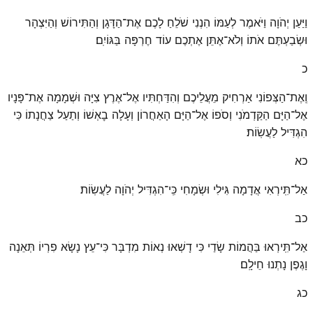
וַיַּעַן יְהֹוָה וַיֹּאמֶר לְעַמּוֹ הִנְנִי שֹׁלֵחַ לָכֶם אֶת־הַדָּגָן וְהַתִּירוֹשׁ וְהַיִּצְהָר
וּשְׂבַעְתֶּם אֹתוֹ וְלֹא־אֶתֵּן אֶתְכֶם עוֹד חֶרְפָּה בַּגּוֹיִֽם׃
כ
וְֽאֶת־הַצְּפוֹנִי אַרְחִיק מֵעֲלֵיכֶם וְהִדַּחְתִּיו אֶל־אֶרֶץ צִיָּה וּשְׁמָמָה אֶת־פָּנָיו
אֶל־הַיָּם הַקַּדְמֹנִי וְסֹפוֹ אֶל־הַיָּם הָאַחֲרוֹן וְעָלָה בׇאְשׁוֹ וְתַעַל צַחֲנָתוֹ כִּי
הִגְדִּיל לַעֲשֽׂוֹת׃
כא
אַל־תִּֽירְאִי אֲדָמָה גִּילִי וּשְׂמָחִי כִּֽי־הִגְדִּיל יְהֹוָה לַעֲשֽׂוֹת׃
כב
אַל־תִּֽירְאוּ בַּהֲמוֹת שָׂדַי כִּי דָשְׁאוּ נְאוֹת מִדְבָּר כִּי־עֵץ נָשָׂא פִרְיוֹ תְּאֵנָה
וָגֶפֶן נָתְנוּ חֵילָֽם׃
כג