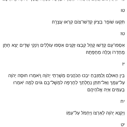
טו
תִּקְעוּ שׁוֹפָר בְּצִיּוֹן קַדְּשׁוּ־צוֹם קִרְאוּ עֲצָרָֽה׃
טז
אִסְפוּ־עָם קַדְּשׁוּ קָהָל קִבְצוּ זְקֵנִים אִסְפוּ עֽוֹלָלִים וְיֹנְקֵי שָׁדָיִם יֵצֵא חָתָן
מֵֽחֶדְרוֹ וְכַלָּה מֵחֻפָּתָֽהּ׃
יז
בֵּין הָאוּלָם וְלַמִּזְבֵּחַ יִבְכּוּ הַכֹּהֲנִים מְשָׁרְתֵי יְהֹוָה וְֽיֹאמְרוּ חוּסָה יְהֹוָה
עַל־עַמֶּךָ וְאַל־תִּתֵּן נַחֲלָתְךָ לְחֶרְפָּה לִמְשׇׁל־בָּם גּוֹיִם לָמָּה יֹאמְרוּ
בָעַמִּים אַיֵּה אֱלֹהֵיהֶֽם׃
יח
וַיְקַנֵּא יְהֹוָה לְאַרְצוֹ וַיַּחְמֹל עַל־עַמּֽוֹ׃
יט