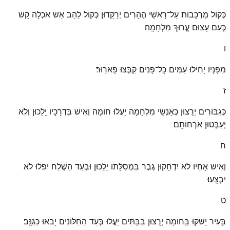
כְּקוֹל מַרְכָּבוֹת עַל־רָאשֵׁי הֶהָרִים יְרַקֵּדוּן כְּקוֹל לַהַב אֵשׁ אֹכְלָה קָשׁ
כְּעַם עָצוּם עֱרוּךְ מִלְחָמָֽה׃
ו
מִפָּנָיו יָחִילוּ עַמִּים כׇּל־פָּנִים קִבְּצוּ פָארֽוּר׃
ז
כְּגִבּוֹרִים יְרֻצוּן כְּאַנְשֵׁי מִלְחָמָה יַעֲלוּ חוֹמָה וְאִישׁ בִּדְרָכָיו יֵֽלֵכוּן וְלֹא
יְעַבְּטוּן אֹרְחוֹתָֽם׃
ח
וְאִישׁ אָחִיו לֹא יִדְחָקוּן גֶּבֶר בִּמְסִלָּתוֹ יֵלֵכוּן וּבְעַד הַשֶּׁלַח יִפֹּלוּ לֹא
יִבְצָֽעוּ׃
ט
בָּעִיר יָשֹׁקּוּ בַּֽחוֹמָה יְרֻצוּן בַּבָּתִּים יַעֲלוּ בְּעַד הַחַלּוֹנִים יָבֹאוּ כַּגַּנָּֽב׃