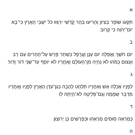
א
תִּקְעוּ שׁוֹפָר בְּצִיּוֹן וְהָרִיעוּ בְּהַר קׇדְשִׁי יִרְגְּזוּ כֹּל יֹשְׁבֵי הָאָרֶץ כִּי־בָא
יוֹם־יְהֹוָה כִּי קָרֽוֹב׃
ב
יוֹם חֹשֶׁךְ וַאֲפֵלָה יוֹם עָנָן וַעֲרָפֶל כְּשַׁחַר פָּרֻשׂ עַל־הֶהָרִים עַם רַב
וְעָצוּם כָּמֹהוּ לֹא נִֽהְיָה מִן־הָעוֹלָם וְאַֽחֲרָיו לֹא יוֹסֵף עַד־שְׁנֵי דּוֹר וָדֽוֹר׃
ג
לְפָנָיו אָכְלָה אֵשׁ וְאַחֲרָיו תְּלַהֵט לֶהָבָה כְּגַן־עֵדֶן הָאָרֶץ לְפָנָיו וְאַֽחֲרָיו
מִדְבַּר שְׁמָמָה וְגַם־פְּלֵיטָה לֹא־הָיְתָה לּֽוֹ׃
ד
כְּמַרְאֵה סוּסִים מַרְאֵהוּ וּכְפָרָשִׁים כֵּן יְרוּצֽוּן׃
ה