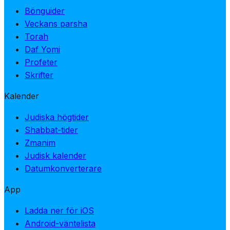
Bönguider
Veckans parsha
Torah
Daf Yomi
Profeter
Skrifter
Kalender
Judiska högtider
Shabbat-tider
Zmanim
Judisk kalender
Datumkonverterare
App
Ladda ner för iOS
Android-väntelista