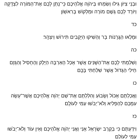
וּבְנֵי צִיּוֹן גִּילוּ וְשִׂמְחוּ בַּיהֹוָה אֱלֹהֵיכֶם כִּֽי־נָתַן לָכֶם אֶת־הַמּוֹרֶה לִצְדָקָה
וַיּוֹרֶד לָכֶם גֶּשֶׁם מוֹרֶה וּמַלְקוֹשׁ בָּרִאשֽׁוֹן׃
כד
וּמָלְאוּ הַגֳּרָנוֹת בָּר וְהֵשִׁיקוּ הַיְקָבִים תִּירוֹשׁ וְיִצְהָֽר׃
כה
וְשִׁלַּמְתִּי לָכֶם אֶת־הַשָּׁנִים אֲשֶׁר אָכַל הָאַרְבֶּה הַיֶּלֶק וְהֶחָסִיל וְהַגָּזָם
חֵילִי הַגָּדוֹל אֲשֶׁר שִׁלַּחְתִּי בָּכֶֽם׃
כו
וַאֲכַלְתֶּם אָכוֹל וְשָׂבוֹעַ וְהִלַּלְתֶּם אֶת־שֵׁם יְהֹוָה אֱלֹהֵיכֶם אֲשֶׁר־עָשָׂה
עִמָּכֶם לְהַפְלִיא וְלֹא־יֵבֹשׁוּ עַמִּי לְעוֹלָֽם׃
כז
וִידַעְתֶּם כִּי בְקֶרֶב יִשְׂרָאֵל אָנִי וַאֲנִי יְהֹוָה אֱלֹהֵיכֶם וְאֵין עוֹד וְלֹא־יֵבֹשׁוּ
עַמִּי לְעוֹלָֽם׃