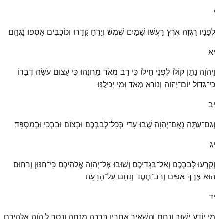
י
לְפָנָיו רָגְזָה אֶרֶץ רָעֲשׁוּ שָׁמָיִם שֶׁמֶשׁ וְיָרֵחַ קָדָרוּ וְכוֹכָבִים אָסְפוּ נׇגְהָֽם׃
יא
וַיהֹוָה נָתַן קוֹלוֹ לִפְנֵי חֵילוֹ כִּי רַב מְאֹד מַחֲנֵהוּ כִּי עָצוּם עֹשֵׂה דְבָרוֹ
כִּֽי־גָדוֹל יוֹם־יְהֹוָה וְנוֹרָא מְאֹד וּמִי יְכִילֶֽנּוּ׃
יב
וְגַם־עַתָּה נְאֻם־יְהֹוָה שֻׁבוּ עָדַי בְּכׇל־לְבַבְכֶם וּבְצוֹם וּבִבְכִי וּבְמִסְפֵּֽד׃
יג
וְקִרְעוּ לְבַבְכֶם וְאַל־בִּגְדֵיכֶם וְשׁוּבוּ אֶל־יְהֹוָה אֱלֹהֵיכֶם כִּֽי־חַנּוּן וְרַחוּם
הוּא אֶרֶךְ אַפַּיִם וְרַב־חֶסֶד וְנִחָם עַל־הָרָעָֽה׃
יד
מִי יוֹדֵעַ יָשׁוּב וְנִחָם וְהִשְׁאִיר אַחֲרָיו בְּרָכָה מִנְחָה וָנֶסֶךְ לַיהֹוָה אֱלֹהֵיכֶֽם׃