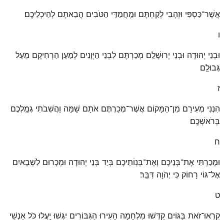
אֲשֶׁר־כַּסְפִּי וּזְהָבִי לְקַחְתֶּם וּמַֽחֲמַדַּי הַטֹּבִים הֲבֵאתֶם לְהֵיכְלֵיכֶֽם׃
ו
וּבְנֵי יְהוּדָה וּבְנֵי יְרוּשָׁלַ͏ִם מְכַרְתֶּם לִבְנֵי הַיְּוָנִים לְמַעַן הַרְחִיקָם מֵעַל
גְּבוּלָֽם׃
ז
הִנְנִי מְעִירָם מִן־הַמָּקוֹם אֲשֶׁר־מְכַרְתֶּם אֹתָם שָׁמָּה וַהֲשִׁבֹתִי גְמֻֽלְכֶם
בְּרֹאשְׁכֶֽם׃
ח
וּמָכַרְתִּי אֶת־בְּנֵיכֶם וְאֶת־בְּנֽוֹתֵיכֶם בְּיַד בְּנֵי יְהוּדָה וּמְכָרוּם לִשְׁבָאיִם
אֶל־גּוֹי רָחוֹק כִּי יְהֹוָה דִּבֵּֽר׃
ט
קִרְאוּ־זֹאת בַּגּוֹיִם קַדְּשׁוּ מִלְחָמָה הָעִירוּ הַגִּבּוֹרִים יִגְּשׁוּ יַֽעֲלוּ כֹּל אַנְשֵׁי