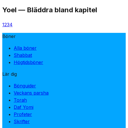
Yoel
—
Bläddra bland kapitel
1
2
3
4
Böner
Alla böner
Shabbat
Högtidsböner
Lär dig
Bönguider
Veckans parsha
Torah
Daf Yomi
Profeter
Skrifter