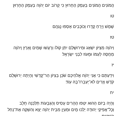
הֲמוֹנִים הֲמוֹנִים בְּעֵמֶק הֶחָרוּץ כִּי קָרוֹב יוֹם יְהֹוָה בְּעֵמֶק הֶחָרֽוּץ׃
טו
שֶׁמֶשׁ וְיָרֵחַ קָדָרוּ וְכוֹכָבִים אָסְפוּ נׇגְהָֽם׃
טז
וַיהֹוָה מִצִּיּוֹן יִשְׁאָג וּמִירוּשָׁלַ͏ִם יִתֵּן קוֹלוֹ וְרָעֲשׁוּ שָׁמַיִם וָאָרֶץ וַֽיהֹוָה
מַחֲסֶה לְעַמּוֹ וּמָעוֹז לִבְנֵי יִשְׂרָאֵֽל׃
יז
וִידַעְתֶּם כִּי אֲנִי יְהֹוָה אֱלֹהֵיכֶם שֹׁכֵן בְּצִיּוֹן הַר־קׇדְשִׁי וְהָיְתָה יְרוּשָׁלַ͏ִם
קֹדֶשׁ וְזָרִים לֹא־יַֽעַבְרוּ־בָהּ עֽוֹד׃
יח
וְהָיָה בַיּוֹם הַהוּא יִטְּפוּ הֶהָרִים עָסִיס וְהַגְּבָעוֹת תֵּלַכְנָה חָלָב
וְכׇל־אֲפִיקֵי יְהוּדָה יֵלְכוּ מָיִם וּמַעְיָן מִבֵּית יְהֹוָה יֵצֵא וְהִשְׁקָה אֶת־נַחַל
הַשִּׁטִּֽים׃