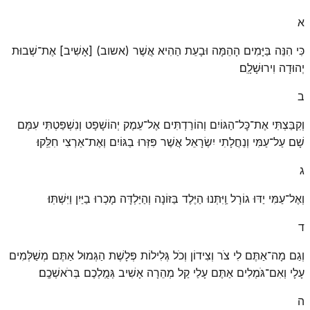
א
כִּי הִנֵּה בַּיָּמִים הָהֵמָּה וּבָעֵת הַהִיא אֲשֶׁר (אשוב) [אָשִׁיב] אֶת־שְׁבוּת
יְהוּדָה וִירוּשָׁלָֽ͏ִם׃
ב
וְקִבַּצְתִּי אֶת־כׇּל־הַגּוֹיִם וְהוֹרַדְתִּים אֶל־עֵמֶק יְהוֹשָׁפָט וְנִשְׁפַּטְתִּי עִמָּם
שָׁם עַל־עַמִּי וְנַחֲלָתִי יִשְׂרָאֵל אֲשֶׁר פִּזְּרוּ בַגּוֹיִם וְאֶת־אַרְצִי חִלֵּֽקוּ׃
ג
וְאֶל־עַמִּי יַדּוּ גוֹרָל וַֽיִּתְּנוּ הַיֶּלֶד בַּזּוֹנָה וְהַיַּלְדָּה מָכְרוּ בַיַּיִן וַיִּשְׁתּֽוּ׃
ד
וְגַם מָה־אַתֶּם לִי צֹר וְצִידוֹן וְכֹל גְּלִילוֹת פְּלָשֶׁת הַגְּמוּל אַתֶּם מְשַׁלְּמִים
עָלָי וְאִם־גֹּמְלִים אַתֶּם עָלַי קַל מְהֵרָה אָשִׁיב גְּמֻֽלְכֶם בְּרֹאשְׁכֶֽם׃
ה