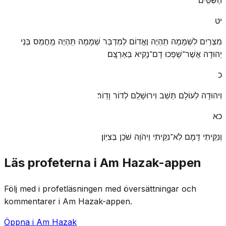
יט
מִצְרַיִם לִשְׁמָמָה תִֽהְיֶה וֶאֱדוֹם לְמִדְבַּר שְׁמָמָה תִּֽהְיֶה מֵֽחֲמַס בְּנֵי
יְהוּדָה אֲשֶׁר־שָׁפְכוּ דָם־נָקִיא בְּאַרְצָֽם׃
כ
וִיהוּדָה לְעוֹלָם תֵּשֵׁב וִירוּשָׁלַ͏ִם לְדוֹר וָדֽוֹר׃
כא
וְנִקֵּיתִי דָּמָם לֹֽא־נִקֵּיתִי וַיהֹוָה שֹׁכֵן בְּצִיּֽוֹן׃
Läs profeterna i Am Hazak-appen
Följ med i profetläsningen med översättningar och
kommentarer i Am Hazak-appen.
Öppna i Am Hazak