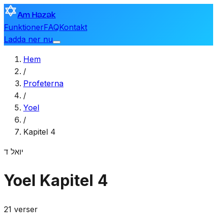
Am Hazak
Funktioner
FAQ
Kontakt
Ladda ner nu
Hem
/
Profeterna
/
Yoel
/
Kapitel 4
יואל
ד
Yoel
Kapitel 4
21 verser