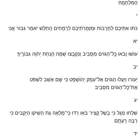
הַמִּלְחָמָֽה׃
י
כֹּתּוּ אִתֵּיכֶם לַחֲרָבוֹת וּמַזְמְרֹֽתֵיכֶם לִרְמָחִים הַֽחַלָּשׁ יֹאמַר גִּבּוֹר אָֽנִי׃
יא
עוּשׁוּ וָבֹאוּ כׇֽל־הַגּוֹיִם מִסָּבִיב וְנִקְבָּצוּ שָׁמָּה הַֽנְחַת יְהֹוָה גִּבּוֹרֶֽיךָ׃
יב
יֵעוֹרוּ וְיַעֲלוּ הַגּוֹיִם אֶל־עֵמֶק יְהוֹשָׁפָט כִּי שָׁם אֵשֵׁב לִשְׁפֹּט
אֶת־כׇּל־הַגּוֹיִם מִסָּבִֽיב׃
יג
שִׁלְחוּ מַגָּל כִּי בָשַׁל קָצִיר בֹּאֽוּ רְדוּ כִּֽי־מָלְאָה גַּת הֵשִׁיקוּ הַיְקָבִים כִּי
רַבָּה רָעָתָֽם׃
יד