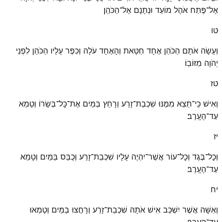
אֶל־פֶּתַח אֹהֶל מוֹעֵד וּנְתָנָם אֶל־הַכֹּהֵֽן׃
טו
וְעָשָׂה אֹתָם הַכֹּהֵן אֶחָד חַטָּאת וְהָאֶחָד עֹלָה וְכִפֶּר עָלָיו הַכֹּהֵן לִפְנֵי
יְהֹוָה מִזּוֹבֽוֹ׃
טז
וְאִישׁ כִּֽי־תֵצֵא מִמֶּנּוּ שִׁכְבַת־זָרַע וְרָחַץ בַּמַּיִם אֶת־כׇּל־בְּשָׂרוֹ וְטָמֵא
עַד־הָעָֽרֶב׃
יז
וְכׇל־בֶּגֶד וְכׇל־עוֹר אֲשֶׁר־יִהְיֶה עָלָיו שִׁכְבַת־זָרַע וְכֻבַּס בַּמַּיִם וְטָמֵא
עַד־הָעָֽרֶב׃
יח
וְאִשָּׁה אֲשֶׁר יִשְׁכַּב אִישׁ אֹתָהּ שִׁכְבַת־זָרַע וְרָחֲצוּ בַמַּיִם וְטָמְאוּ
עַד־הָעָֽרֶב׃