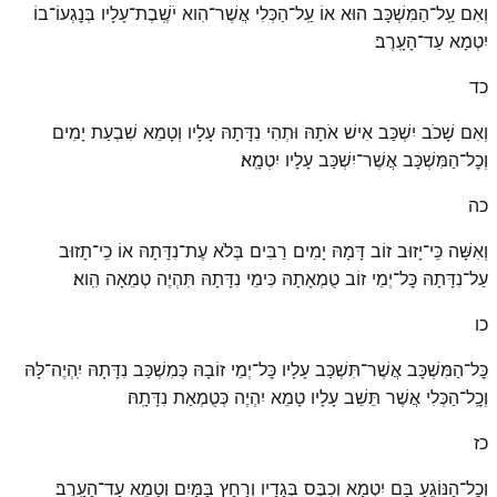
וְאִם עַֽל־הַמִּשְׁכָּב הוּא אוֹ עַֽל־הַכְּלִי אֲשֶׁר־הִוא יֹשֶֽׁבֶת־עָלָיו בְּנׇגְעוֹ־בוֹ
יִטְמָא עַד־הָעָֽרֶב׃
כד
וְאִם שָׁכֹב יִשְׁכַּב אִישׁ אֹתָהּ וּתְהִי נִדָּתָהּ עָלָיו וְטָמֵא שִׁבְעַת יָמִים
וְכׇל־הַמִּשְׁכָּב אֲשֶׁר־יִשְׁכַּב עָלָיו יִטְמָֽא׃
כה
וְאִשָּׁה כִּֽי־יָזוּב זוֹב דָּמָהּ יָמִים רַבִּים בְּלֹא עֶת־נִדָּתָהּ אוֹ כִֽי־תָזוּב
עַל־נִדָּתָהּ כׇּל־יְמֵי זוֹב טֻמְאָתָהּ כִּימֵי נִדָּתָהּ תִּהְיֶה טְמֵאָה הִֽוא׃
כו
כׇּל־הַמִּשְׁכָּב אֲשֶׁר־תִּשְׁכַּב עָלָיו כׇּל־יְמֵי זוֹבָהּ כְּמִשְׁכַּב נִדָּתָהּ יִֽהְיֶה־לָּהּ
וְכׇֽל־הַכְּלִי אֲשֶׁר תֵּשֵׁב עָלָיו טָמֵא יִהְיֶה כְּטֻמְאַת נִדָּתָֽהּ׃
כז
וְכׇל־הַנּוֹגֵעַ בָּם יִטְמָא וְכִבֶּס בְּגָדָיו וְרָחַץ בַּמַּיִם וְטָמֵא עַד־הָעָֽרֶב׃