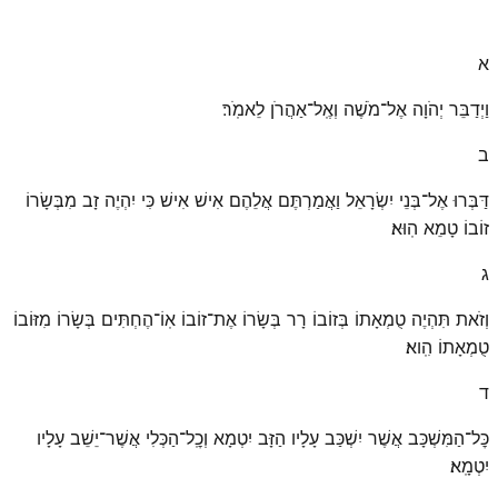
א
וַיְדַבֵּר יְהֹוָה אֶל־מֹשֶׁה וְאֶֽל־אַהֲרֹן לֵאמֹֽר׃
ב
דַּבְּרוּ אֶל־בְּנֵי יִשְׂרָאֵל וַאֲמַרְתֶּם אֲלֵהֶם אִישׁ אִישׁ כִּי יִהְיֶה זָב מִבְּשָׂרוֹ
זוֹבוֹ טָמֵא הֽוּא׃
ג
וְזֹאת תִּהְיֶה טֻמְאָתוֹ בְּזוֹבוֹ רָר בְּשָׂרוֹ אֶת־זוֹבוֹ אֽוֹ־הֶחְתִּים בְּשָׂרוֹ מִזּוֹבוֹ
טֻמְאָתוֹ הִֽוא׃
ד
כׇּל־הַמִּשְׁכָּב אֲשֶׁר יִשְׁכַּב עָלָיו הַזָּב יִטְמָא וְכׇֽל־הַכְּלִי אֲשֶׁר־יֵשֵׁב עָלָיו
יִטְמָֽא׃