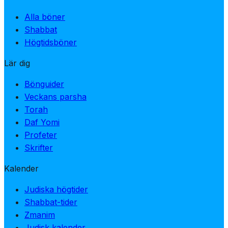
Alla böner
Shabbat
Högtidsböner
Lär dig
Bönguider
Veckans parsha
Torah
Daf Yomi
Profeter
Skrifter
Kalender
Judiska högtider
Shabbat-tider
Zmanim
Judisk kalender