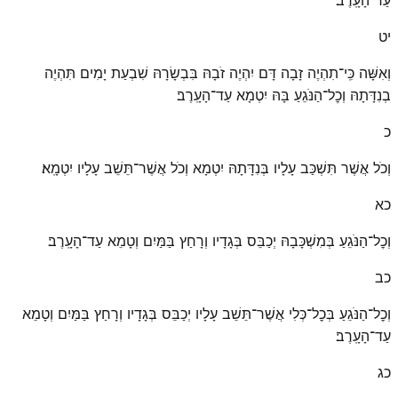
יט
וְאִשָּׁה כִּֽי־תִהְיֶה זָבָה דָּם יִהְיֶה זֹבָהּ בִּבְשָׂרָהּ שִׁבְעַת יָמִים תִּהְיֶה
בְנִדָּתָהּ וְכׇל־הַנֹּגֵעַ בָּהּ יִטְמָא עַד־הָעָֽרֶב׃
כ
וְכֹל אֲשֶׁר תִּשְׁכַּב עָלָיו בְּנִדָּתָהּ יִטְמָא וְכֹל אֲשֶׁר־תֵּשֵׁב עָלָיו יִטְמָֽא׃
כא
וְכׇל־הַנֹּגֵעַ בְּמִשְׁכָּבָהּ יְכַבֵּס בְּגָדָיו וְרָחַץ בַּמַּיִם וְטָמֵא עַד־הָעָֽרֶב׃
כב
וְכׇל־הַנֹּגֵעַ בְּכׇל־כְּלִי אֲשֶׁר־תֵּשֵׁב עָלָיו יְכַבֵּס בְּגָדָיו וְרָחַץ בַּמַּיִם וְטָמֵא
עַד־הָעָֽרֶב׃
כג