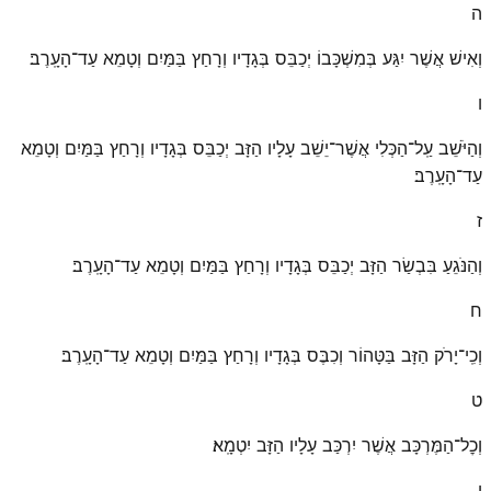
ה
וְאִישׁ אֲשֶׁר יִגַּע בְּמִשְׁכָּבוֹ יְכַבֵּס בְּגָדָיו וְרָחַץ בַּמַּיִם וְטָמֵא עַד־הָעָֽרֶב׃
ו
וְהַיֹּשֵׁב עַֽל־הַכְּלִי אֲשֶׁר־יֵשֵׁב עָלָיו הַזָּב יְכַבֵּס בְּגָדָיו וְרָחַץ בַּמַּיִם וְטָמֵא
עַד־הָעָֽרֶב׃
ז
וְהַנֹּגֵעַ בִּבְשַׂר הַזָּב יְכַבֵּס בְּגָדָיו וְרָחַץ בַּמַּיִם וְטָמֵא עַד־הָעָֽרֶב׃
ח
וְכִֽי־יָרֹק הַזָּב בַּטָּהוֹר וְכִבֶּס בְּגָדָיו וְרָחַץ בַּמַּיִם וְטָמֵא עַד־הָעָֽרֶב׃
ט
וְכׇל־הַמֶּרְכָּב אֲשֶׁר יִרְכַּב עָלָיו הַזָּב יִטְמָֽא׃
י