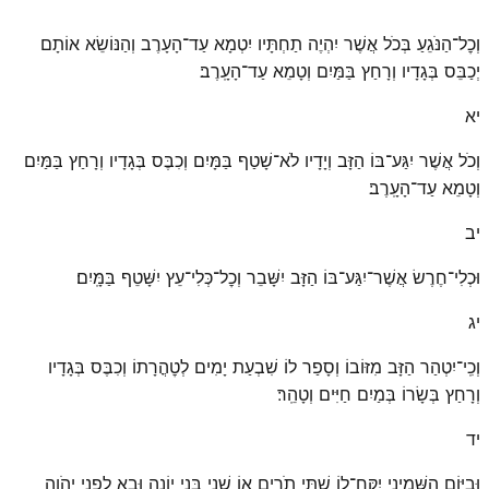
וְכׇל־הַנֹּגֵעַ בְּכֹל אֲשֶׁר יִהְיֶה תַחְתָּיו יִטְמָא עַד־הָעָרֶב וְהַנּוֹשֵׂא אוֹתָם
יְכַבֵּס בְּגָדָיו וְרָחַץ בַּמַּיִם וְטָמֵא עַד־הָעָֽרֶב׃
יא
וְכֹל אֲשֶׁר יִגַּע־בּוֹ הַזָּב וְיָדָיו לֹא־שָׁטַף בַּמָּיִם וְכִבֶּס בְּגָדָיו וְרָחַץ בַּמַּיִם
וְטָמֵא עַד־הָעָֽרֶב׃
יב
וּכְלִי־חֶרֶשׂ אֲשֶׁר־יִגַּע־בּוֹ הַזָּב יִשָּׁבֵר וְכׇל־כְּלִי־עֵץ יִשָּׁטֵף בַּמָּֽיִם׃
יג
וְכִֽי־יִטְהַר הַזָּב מִזּוֹבוֹ וְסָפַר לוֹ שִׁבְעַת יָמִים לְטׇהֳרָתוֹ וְכִבֶּס בְּגָדָיו
וְרָחַץ בְּשָׂרוֹ בְּמַיִם חַיִּים וְטָהֵֽר׃
יד
וּבַיּוֹם הַשְּׁמִינִי יִֽקַּֽח־לוֹ שְׁתֵּי תֹרִים אוֹ שְׁנֵי בְּנֵי יוֹנָה וּבָא לִפְנֵי יְהֹוָה