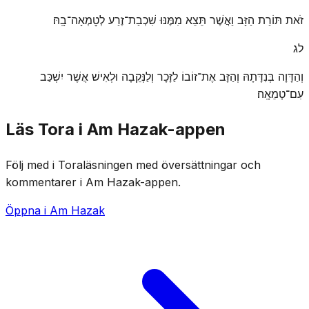
זֹאת תּוֹרַת הַזָּב וַאֲשֶׁר תֵּצֵא מִמֶּנּוּ שִׁכְבַת־זֶרַע לְטׇמְאָה־בָֽהּ׃
לג
וְהַדָּוָה בְּנִדָּתָהּ וְהַזָּב אֶת־זוֹבוֹ לַזָּכָר וְלַנְּקֵבָה וּלְאִישׁ אֲשֶׁר יִשְׁכַּב
עִם־טְמֵאָֽה׃
Läs Tora i Am Hazak-appen
Följ med i Toraläsningen med översättningar och
kommentarer i Am Hazak-appen.
Öppna i Am Hazak