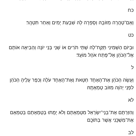
כח
וְאִֽם־טָהֲרָה מִזּוֹבָהּ וְסָפְרָה לָּהּ שִׁבְעַת יָמִים וְאַחַר תִּטְהָֽר׃
כט
וּבַיּוֹם הַשְּׁמִינִי תִּֽקַּֽח־לָהּ שְׁתֵּי תֹרִים אוֹ שְׁנֵי בְּנֵי יוֹנָה וְהֵבִיאָה אוֹתָם
אֶל־הַכֹּהֵן אֶל־פֶּתַח אֹהֶל מוֹעֵֽד׃
ל
וְעָשָׂה הַכֹּהֵן אֶת־הָאֶחָד חַטָּאת וְאֶת־הָאֶחָד עֹלָה וְכִפֶּר עָלֶיהָ הַכֹּהֵן
לִפְנֵי יְהֹוָה מִזּוֹב טֻמְאָתָֽהּ׃
לא
וְהִזַּרְתֶּם אֶת־בְּנֵי־יִשְׂרָאֵל מִטֻּמְאָתָם וְלֹא יָמֻתוּ בְּטֻמְאָתָם בְּטַמְּאָם
אֶת־מִשְׁכָּנִי אֲשֶׁר בְּתוֹכָֽם׃
לב