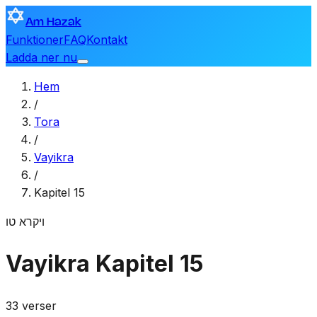
Am Hazak
Funktioner
FAQ
Kontakt
Ladda ner nu
Hem
/
Tora
/
Vayikra
/
Kapitel 15
ויקרא
טו
Vayikra
Kapitel 15
33 verser