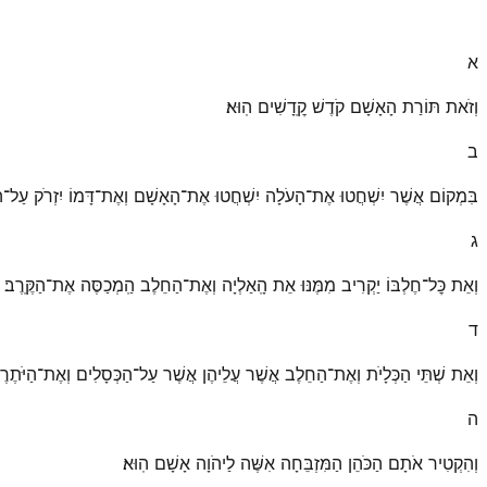
א
וְזֹאת תּוֹרַת הָאָשָׁם קֹדֶשׁ קׇֽדָשִׁים הֽוּא׃
ב
בִּמְקוֹם אֲשֶׁר יִשְׁחֲטוּ אֶת־הָעֹלָה יִשְׁחֲטוּ אֶת־הָאָשָׁם וְאֶת־דָּמוֹ יִזְרֹק עַל־הַמּ
ג
וְאֵת כׇּל־חֶלְבּוֹ יַקְרִיב מִמֶּנּוּ אֵת הָֽאַלְיָה וְאֶת־הַחֵלֶב הַֽמְכַסֶּה אֶת־הַקֶּֽרֶב׃
ד
וְאֵת שְׁתֵּי הַכְּלָיֹת וְאֶת־הַחֵלֶב אֲשֶׁר עֲלֵיהֶן אֲשֶׁר עַל־הַכְּסָלִים וְאֶת־הַיֹּתֶרֶת 
ה
וְהִקְטִיר אֹתָם הַכֹּהֵן הַמִּזְבֵּחָה אִשֶּׁה לַיהֹוָה אָשָׁם הֽוּא׃