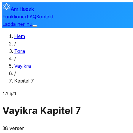
Am Hazak
Funktioner
FAQ
Kontakt
Ladda ner nu
Hem
/
Tora
/
Vayikra
/
Kapitel 7
ויקרא
ז
Vayikra
Kapitel 7
38 verser