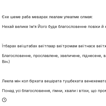
Єхе шеме раба меварах леалам улеалме олмая:
Нехай велике Ім'я Його буде благословенне повіки й н
Їтбарах веїштабах веїтпаар веїтромам веїтнасе веїтха
Благословенне, прославлене, звеличене, піднесене, в
Він.)
Леела мін кол бірхата вешірата тушбехата венехемата
Понад усі благословення, гімни, хвали і втіхи, що про