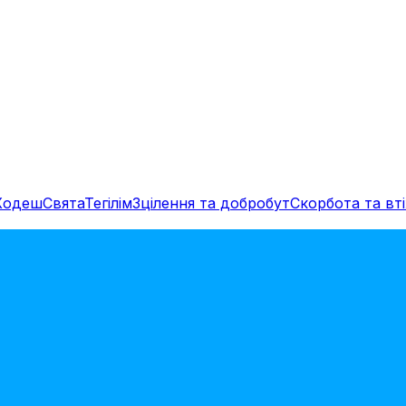
Ходеш
Свята
Тегілім
Зцілення та добробут
Скорбота та вті