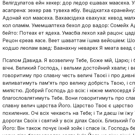
Велігдулатов ейн хекер: дор ледор єшавах маасеха. У
асапрена: зехер рав тувеха ябіу. Вецідкатха єранейн
Адонай кол маасеха. Вахаасідеха євахуха: кевод мал
кол оламім. Умемшалтеха бехол дор вадор: Сомейх Ад
бейто: Потеах ет ядеха. Умасбіа лехол хай рацон: ца
Рецон єреав яасе. Веет шаваттам їшма вейошіем: Шом
кодшо леолам ваед: Ваанахну неварех Я меата веад о
Псалом Давида. Я возвеличу Тебе, Боже мій, Царю; і б
вічні. Великий Господь, і вельми достойний хвали; і 
говоритиму про славну честь величі Твоєї і про дивні
виливатимуть пам'ять про велику добрість Твою, і сп
милістю. Добрий Господь до всіх: і ніжне милосердя Й
благословлятимуть Тебе. Вони говоритимуть про слав
славну велич царства Його. Царство Твоє є царство ві
похилених. Очі всіх чекають на Тебе; і Ти даєш їм ї
дорогах Своїх і святий у всіх ділах Своїх. Близький Г
Його: Він також почує їхній зойк і спасе їх. Господь 