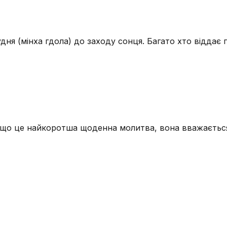
дня (мінха гдола) до заходу сонця. Багато хто віддає п
 що це найкоротша щоденна молитва, вона вважаєтьс