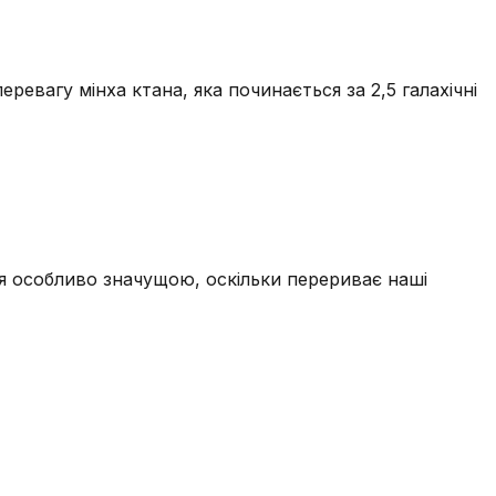
еревагу мінха ктана, яка починається за 2,5 галахічні
я особливо значущою, оскільки перериває наші