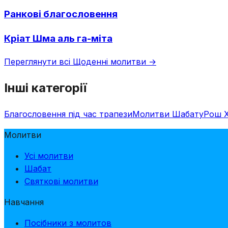
Ранкові благословення
Кріат Шма аль га-міта
Переглянути всі Щоденні молитви →
Інші категорії
Благословення під час трапези
Молитви Шабату
Рош 
Молитви
Усі молитви
Шабат
Святкові молитви
Навчання
Посібники з молитов