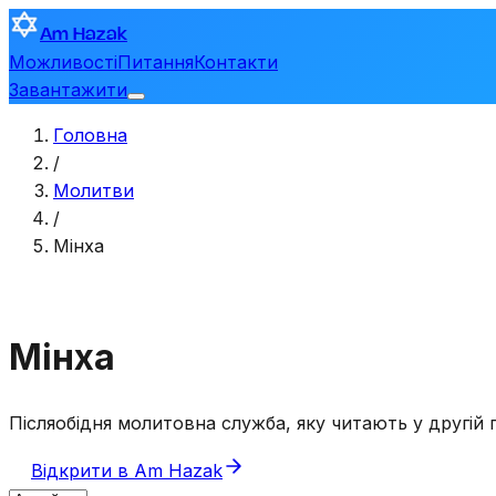
Am Hazak
Можливості
Питання
Контакти
Завантажити
Головна
/
Молитви
/
Мінха
Мінха
Післяобідня молитовна служба, яку читають у другій 
Відкрити в Am Hazak