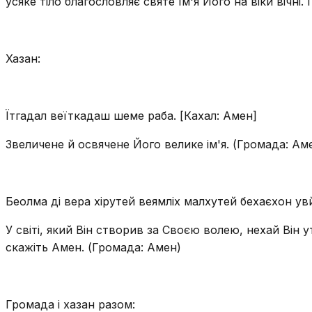
усяке тіло благословляє святе Ім'я Його на віки вічні.
Хазан:
Їтгадал веїткадаш шеме раба. [Кахал: Амен]
Звеличене й освячене Його велике ім'я. (Громада: Ам
Беолма ді вера хірутей веямліх малхутей бехаєхон ув
У світі, який Він створив за Своєю волею, нехай Він 
скажіть Амен. (Громада: Амен)
Громада і хазан разом: