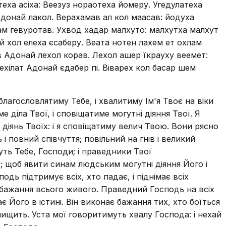
теха асіха: Веезуз нораотеха йомеру. Угедулатеха
 Адонай лакол. Верахамав ал кол маасав: йодуха
дам гевуротав. Ухвод хадар малхуто: малхутха малхут
 хол елеха єсаберу. Веата нотен лахем ет охлам
ов Адонай лехол корав. Лехол ашер їкрауху веемет:
хілат Адонай єдабер пі. Віварех кол басар шем
благословлятиму Тебе, і хвалитиму Ім'я Твоє на віки
 діла Твої, і сповіщатиме могутні діяння Твої. Я
 діянь Твоїх: і я сповіщатиму велич Твою. Вони рясно
 повний співчуття; повільний на гнів і великий
уть Тебе, Господи; і праведники Твої
; щоб явити синам людським могутні діяння Його і
одь підтримує всіх, хто падає, і піднімає всіх
ш бажання всього живого. Праведний Господь на всіх
ає Його в істині. Він виконає бажання тих, хто боїться
знищить. Уста мої говоритимуть хвалу Господа: і нехай