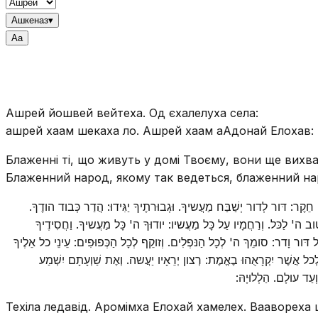
Ашкеназ
▾
A
a
Ашрей йошвей вейтеха. Од єхалелуха села:
ашрей хаам шекаха ло. Ашрей хаам аАдонай Елохав:
Блаженні ті, що живуть у домі Твоєму, вони ще вихва
Блаженний народ, якому так ведеться, блаженний на
ין חֵקֶר: דּור לְדור יְשַׁבַּח מַעֲשיךָ. וּגְבוּרתֶיךָ יַגִּידוּ: הֲדַר כְּבוד הודֶךָ
ֶד: טוב ה' לַכּל. וְרַחֲמָיו עַל כָּל מַעֲשיו: יודוּךָ ה' כָּל מַעֲשיךָ. וַחֲסִידֶיךָ
ְכָל דּור וָדר: סומֵךְ ה' לְכָל הַנּפְלִים. וְזוקֵף לְכָל הַכְּפוּפִים: עֵינֵי כל אֵלֶיךָ
ְכל אֲשֶׁר יִקְרָאֻהוּ בֶאֱמֶת: רְצון יְרֵאָיו יַעֲשה. וְאֶת שַׁוְעָתָם יִשְׁמַע
וְעַד עולָם. הַלְלוּיָהּ
Техіла ледавід. Аромімха Елохай хамелех. Ваавореха