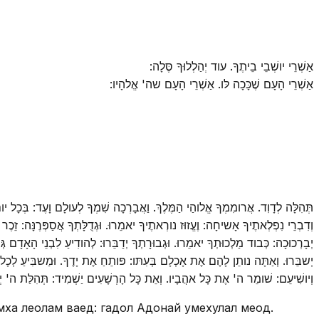
אַשְׁרֵי יושְׁבֵי בֵיתֶךָ. עוד יְהַלְלוּךָ סֶּלָה:
אַשְׁרֵי הָעָם שֶׁכָּכָה לּו. אַשְׁרֵי הָעָם שה' אֱלהָיו:
תְּהִלָּה לְדָוִד. אֲרומִמְךָ אֱלוהַי הַמֶּלֶךְ. וַאֲבָרְכָה שִׁמְךָ לְעולָם וָעֶד: בְּכָל י.
וְדִבְרֵי נִפְלְאתֶיךָ אָשיחָה: וֶעֱזוּז נורְאתֶיךָ יאמֵרוּ. וּגְדֻלָּתְךָ אֲסַפְּרֶנָּה: זֵכֶר
יְבָרְכוּכָה: כְּבוד מַלְכוּתְךָ יאמֵרוּ. וּגְבוּרָתְךָ יְדַבֵּרוּ: לְהודִיעַ לִבְנֵי הָאָדָם
יְשבֵּרוּ. וְאַתָּה נותֵן לָהֶם אֶת אָכְלָם בְּעִתּו: פּותֵחַ אֶת יָדֶךָ. וּמַשבִּיעַ לְכָ
וְיושִׁיעֵם: שׁומֵר ה' אֶת כָּל אהֲבָיו. וְאֵת כָּל הָרְשָׁעִים יַשְׁמִיד: תְּהִלַּת ה' יְדַ:
імха леолам ваед: гадол Адонай умехулал меод.