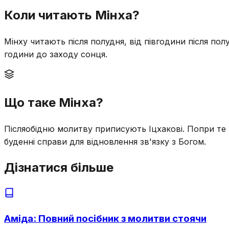
Коли читають Мінха?
Мінху читають після полудня, від півгодини після полу
години до заходу сонця.
Що таке Мінха?
Післяобідню молитву приписують Іцхакові. Попри те
буденні справи для відновлення зв'язку з Богом.
Дізнатися більше
Аміда: Повний посібник з молитви стоячи