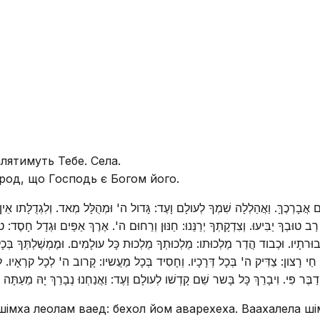
лятимуть Тебе. Села.
род, що Господь є Богом його.
ום אֲבָרְכֶךָּ. וַאֲהַלְלָה שִׁמְךָ לְעולָם וָעֶד: גָּדול ה' וּמְהֻלָּל מְאד. וְלִגְדֻלָּתו אֵ
 רַב טוּבְךָ יַבִּיעוּ. וְצִדְקָתְךָ יְרַנֵּנוּ: חַנּוּן וְרַחוּם ה'. אֶרֶךְ אַפַּיִם וּגְדָל חָס
 גְּבוּרתָיו. וּכְבוד הֲדַר מַלְכוּתו: מַלְכוּתְךָ מַלְכוּת כָּל עולָמִים. וּמֶמְשַׁלְתְּךָ בּ
ל חַי רָצון: צַדִּיק ה' בְּכָל דְּרָכָיו. וְחָסִיד בְּכָל מַעֲשיו: קָרוב ה' לְכָל קרְאָיו. ל
בֶּר פִּי. וִיבָרֵךְ כָּל בָּשר שֵׁם קָדְשׁו לְעולָם וָעֶד: וַאֲנַחְנוּ נְבָרֵךְ יָהּ מֵעַתָּה 
 шімха леолам ваед: бехол йом аварехеха. Ваахалела ш