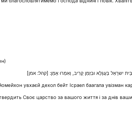
 І ми благословлятимемо Господа віднині і повік. Хваліт
ен)
 דְכָל בֵּית יִשרָאֵל בַּעֲגָלָא וּבִזְמַן קָרִיב, וְאִמְרוּ אָמֵן: [קהל: אמן
йомейхон увхаєй дехол бейт Ісраел баагала увізман кар
утвердить Своє царство за вашого життя і за днів ваших