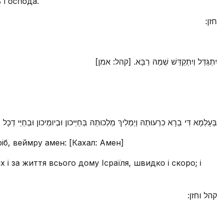
ь Господа.
חזן:
יִתְגַּדַּל וְיִתְקַדַּשׁ שְׁמֵהּ רַבָּא. [קהל: אמן]
בְּעָלְמָא דִּי בְרָא כִרְעוּתֵהּ וְיַמְלִיךְ מַלְכוּתֵהּ בְּחַיֵּיכון וּבְיומֵיכון וּבְחַיֵּי]
іб, веймру амен: [Кахал: Амен]
 і за життя всього дому Ісраїля, швидко і скоро; і
קהל וחזן: