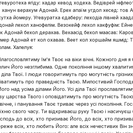
гевуротеха ягіду: хадар кевод ходеха. Ведіврей ніфлео
у: ханун верахум Адонай. Ерех апаїм угдол хесед: тов
хутха йомеру. Угевуратха єдаберу: леходіа лівней хаа
онай лехол ханофелім. Везокейф лехол хакфуфім: Ейней
дік Адонай бехол дерахав. Вехаасід бехол маасав: Кар
ер Адонай ет кол охавав. Веет кол хоршайм яшмід: Те
лам. Халелуя:
лагословлятиму Ім'я Твоє на віки вічні. Кожного дня я 
велич Його незглибима. Одне покоління іншому хвалитиме
 діла Твої. І люди говоритимуть про могутність грізних
іватимуть про праведність Твою. Милостивий Господь і
ого над усіма ділами Його. Усі діла Твої прославлятим
у царства Твого і оповідатимуть про могутність Твою
чне, і панування Твоє триває через усі покоління. Госп
жу їхню свого часу. Ти відкриваєш руку Твою і насичує
осподь до всіх, хто призиває Його, до всіх, хто призив
береже всіх, хто любить Його: але всіх нечестивих Він 