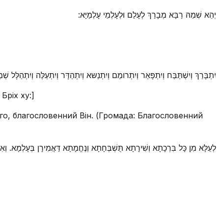
יְהֵא שְׁמֵהּ רַבָּא מְבָרַךְ לְעָלַם וּלְעָלְמֵי עָלְמַיָּא:
יִתְבָּרַךְ וְיִשְׁתַּבַּח וְיִתְפָּאַר וְיִתְרומַם וְיִתְנַשּא וְיִתְהַדָּר וְיִתְעַלֶּה וְיִתְ:]
Бріх ху:]
ого, благословенний Він. (Громада: Благословенний
לְעֵלָּא מִן כָּל בִּרְכָתָא וְשִׁירָתָא תֻּשְׁבְּחָתָא וְנֶחֱמָתָא דַּאֲמִירָן בְּעָלְמָא]