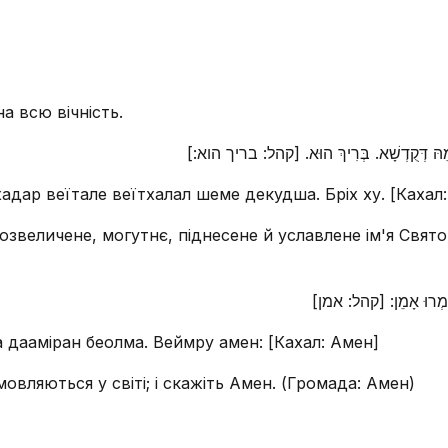
а всю вічність.
הַלָּל שְׁמֵהּ דְּקֻדְשָׁא. בְּרִיךְ הוּא. [קהל: בריך הוא
дар веїтале веїтхалал шеме декудша. Бріх ху. [Кахал: 
озвеличене, могутнє, піднесене й уславлене ім'я Свят
. וְאִמְרוּ אָמֵן: [קהל: אמן
 дааміран беолма. Веймру амен: [Кахал: Амен]
мовляються у світі; і скажіть Амен. (Громада: Амен)