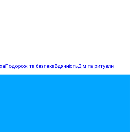
ха
Подорож та безпека
Вдячність
Дім та ритуали