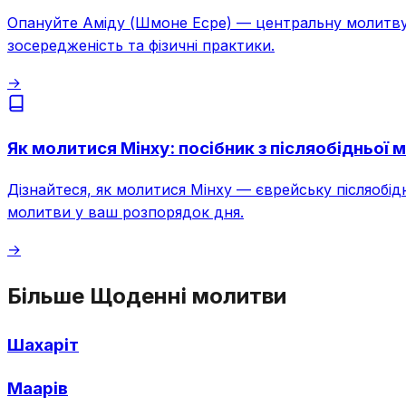
Опануйте Аміду (Шмоне Есре) — центральну молитву 
зосередженість та фізичні практики.
→
Як молитися Мінху: посібник з післяобідньої 
Дізнайтеся, як молитися Мінху — єврейську післяобі
молитви у ваш розпорядок дня.
→
Більше Щоденні молитви
Шахаріт
Маарів