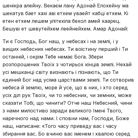
шенікра алейну. Векаєм лану Адонай Елохейну ма
шекатув бает хахі аві етхем уваейт кабці етхем. Кі
етен етхем лешем улітехіла бехол амей хаарец.
Бешуві ет шевутейхем леейнейхем. Амар Адонай:
Ти є Господь, Бог наш, у небесах і на землі, і у
вищих небесних небесах. Ти воістину перший і Ти
останній, і окрім Тебе немає Бога. Збери
розпорошених Твоїх з чотирьох кінців землі. Нехай
усі мешканці світу визнають і пізнають, що Ти
єдиний Бог над усіма царствами землі. Ти сотворив
небеса й землю, море й усе, що в них, і хто серед
усіх діл рук Твоїх, чи то небесних, чи земних, може
сказати Тобі, що чинити? Отче наш Небесний, чини
з нами милостиво заради великого Імені Твого,
наречного над нами. І сповни нам, Господи, Боже
наш, написане: «Того часу приведу вас і часу
збирання вас. Бо вчиню вас іменем і хвалою серед