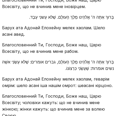
Всесвіту, що не вчинив мене іновірцем.
בָּרוּךְ אַתָּה ה' אֱלהֵינוּ מֶלֶךְ הָעולָם. שֶׁלּא עָשנִי עָבֶד.
Барух ата Адонай Елохейну мелех хаолам. Шело
асані авед.
Благословенний Ти, Господи, Боже наш, Царю
Всесвіту, що не вчинив мене рабом.
בָּרוּךְ אַתָּה ה' אֱלֹהֵינוּ מֶלֶךְ הָעוֹלָם, גברים אומרים: שֶׁלֹּא עָשַׂנִי אשָּׁה
נשים אומרות: שֶׁעָשַׂנִי כִּרְצוֹנוֹ.
Барух ата Адонай Елохейну мелех хаолам, геварім
омрім: шело асані іша нашім омрот: шеасані кірцоно.
Благословенний Ти, Господи, Боже наш, Царю
Всесвіту; чоловіки кажуть: що не вчинив мене
жінкою; жінки кажуть: що вчинив мене за волею
Своєю.