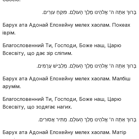
בָּרוּךְ אַתָּה ה' אֱלהֵינוּ מֶלֶךְ הָעולָם. פּוקֵחַ עִוְרִים.
Барух ата Адонай Елохейну мелех хаолам. Покеах
іврім.
Благословенний Ти, Господи, Боже наш, Царю
Всесвіту, що дає зір сліпим.
בָּרוּךְ אַתָּה ה' אֱלהֵינוּ מֶלֶךְ הָעולָם. מַלְבִּישׁ עֲרֻמִּים.
Барух ата Адонай Елохейну мелех хаолам. Малбіш
арумім.
Благословенний Ти, Господи, Боже наш, Царю
Всесвіту, що зодягає нагих.
בָּרוּךְ אַתָּה ה' אֱלהֵינוּ מֶלֶךְ הָעולָם. מַתִּיר אֲסוּרִים.
Барух ата Адонай Елохейну мелех хаолам. Матір