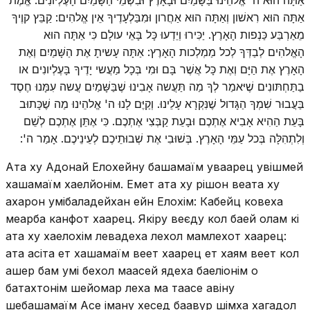
אַתָּה הוּא רִאשׁון וְאַתָּה הוּא אַחֲרון וּמִבַּלְעָדֶיךָ אֵין אֱלהִים: קַבֵּץ קוֶיךָ
מֵאַרְבַּע כַּנְפות הָאָרֶץ. יַכִּירוּ וְיֵדְעוּ כָּל בָּאֵי עולָם כִּי אַתָּה הוּא
הָאֱלהִים לְבַדְּךָ לְכל מַמְלְכות הָאָרֶץ: אַתָּה עָשיתָ אֶת הַשָּׁמַיִם וְאֶת
הָאָרֶץ אֶת הַיָּם וְאֶת כָּל אֲשֶׁר בָּם וּמִי בְּכָל מַעֲשי יָדֶיךָ בָּעֶלְיונִים או
בַתַּחְתּונִים שֶׁיּאמַר לְךָ מַה תַּעֲשה אָבִינוּ שֶׁבַּשָּׁמַיִם עֲשה עִמָּנוּ חֶסֶד
בַּעֲבוּר שִׁמְךָ הַגָּדול שֶׁנִּקְרָא עָלֵינוּ. וְקַיֶּם לָנוּ ה' אֱלהֵינוּ מַה שֶׁכָּתוּב
בָּעֵת הַהִיא אָבִיא אֶתְכֶם וּבָעֵת קַבְּצִי אֶתְכֶם. כִּי אֶתֵּן אֶתְכֶם לְשֵׁם
וְלִתְהִלָּה בְּכל עַמֵּי הָאָרֶץ. בְּשׁוּבִי אֶת שְׁבוּתֵיכֶם לְעֵינֵיכֶם. אָמַר ה':
Ата ху Адонай Елохейну башамаїм уваарец увішмей
хашамаїм хаелйонім. Емет ата ху рішон веата ху
ахарон умібаладейхан ейн Елохім: Кабейц ковеха
меарба канфот хаарец. Якіру веєду кол баей олам кі
ата ху хаелохім левадеха лехол мамлехот хаарец:
ата асіта ет хашамаїм веет хаарец ет хаям веет кол
ашер бам умі бехол маасей ядеха баеліонім о
батахтонім шейомар леха ма таасе авіну
шебашамаїм Асе іману хесед баавур шімха хагадол