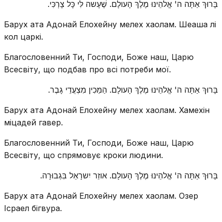
בָּרוּךְ אַתָּה ה' אֱלהֵינוּ מֶלֶךְ הָעולָם. שֶׁעָשה לִּי כָּל צָרְכִּי.
Барух ата Адонай Елохейну мелех хаолам. Шеаша лі
кол царкі.
Благословенний Ти, Господи, Боже наш, Царю
Всесвіту, що подбав про всі потреби мої.
בָּרוּךְ אַתָּה ה' אֱלהֵינוּ מֶלֶךְ הָעולָם. הַמֵּכִין מִצְעֲדֵי גָבֶר.
Барух ата Адонай Елохейну мелех хаолам. Хамехін
міцадей гавер.
Благословенний Ти, Господи, Боже наш, Царю
Всесвіту, що спрямовує кроки людини.
בָּרוּךְ אַתָּה ה' אֱלהֵינוּ מֶלֶךְ הָעולָם. אוזֵר יִשרָאֵל בִּגְבוּרָה.
Барух ата Адонай Елохейну мелех хаолам. Озер
Ісраел бігвура.