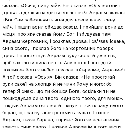
сказав: «Ось я, сину мій». Він сказав: «Ось вогонь і
дрова, а де ж ягня для всепалення?» Авраам сказав:
«Бог Сам забезпечить ягня для всепалення, сину
мій». І пішли вони обидва разом. І прийшли вони до
місця, про яке сказав йому Бог, і збудував там
Авраам жертовник, і розклав дрова, і зв'язав Ісаака,
сина свого, і поклав його на жертовник поверх
дров. І простягнув Авраам руку свою й узяв ніж,
щоб заколоти сина свого. Але ангел Господній
покликав його з небес і сказав: «Аврааме, Аврааме!»
А той сказав: «Ось я». Він сказав: «Не простягай
руки своєї на хлопця й не чини йому нічого; бо
тепер Я знаю, що ти боїшся Бога, оскільки ти не
пошкодував сина твого, єдиного твого, для Мене».
І підвів Авраам очі свої й глянув, і ось позаду нього
баран, що заплутався рогами в кущах. І пішов
Авраам, і взяв барана, і приніс його як всепалення
замість сина свого. І назвав Авраам ім'я того місця