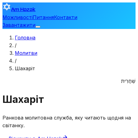
Am Hazak
Можливості
Питання
Контакти
Завантажити
Головна
/
Молитви
/
Шахаріт
שַׁחֲרִית
Шахаріт
Ранкова молитовна служба, яку читають щодня на
світанку.