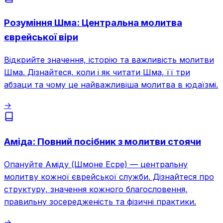
Розуміння Шма: Центральна молитва
єврейської віри
Відкрийте значення, історію та важливість молитви
Шма. Дізнайтеся, коли і як читати Шма, її три
абзаци та чому це найважливіша молитва в юдаїзмі.
→
Аміда: Повний посібник з молитви стоячи
Опануйте Аміду (Шмоне Есре) — центральну
молитву кожної єврейської служби. Дізнайтеся про
структуру, значення кожного благословення,
правильну зосередженість та фізичні практики.
→