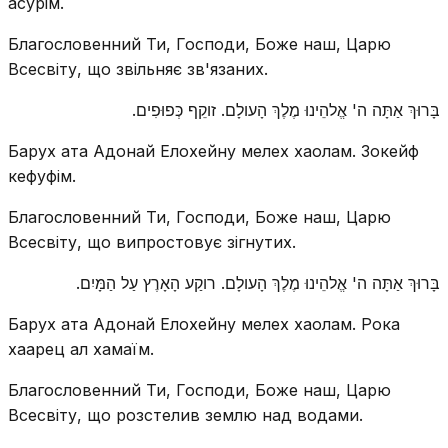
асурім.
Благословенний Ти, Господи, Боже наш, Царю
Всесвіту, що звільняє зв'язаних.
בָּרוּךְ אַתָּה ה' אֱלהֵינוּ מֶלֶךְ הָעולָם. זוקֵף כְּפוּפִים.
Барух ата Адонай Елохейну мелех хаолам. Зокейф
кефуфім.
Благословенний Ти, Господи, Боже наш, Царю
Всесвіту, що випростовує зігнутих.
בָּרוּךְ אַתָּה ה' אֱלהֵינוּ מֶלֶךְ הָעולָם. רוקַע הָאָרֶץ עַל הַמָּיִם.
Барух ата Адонай Елохейну мелех хаолам. Рока
хаарец ал хамаїм.
Благословенний Ти, Господи, Боже наш, Царю
Всесвіту, що розстелив землю над водами.