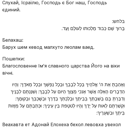
Слухай, Ісраїлю, Господь є Бог наш, Господь
єдиний.
בלחש:
בָּרוּךְ שֵׁם כְּבוד מַלְכוּתו לְעולָם וָעֶד.
Белахаш:
Барух шем кевод малхуто леолам ваед.
Пошепки:
Благословенне Ім'я славного царства Його на віки
вічні.
וְאָהַבְתָּ אֵת ה' אֱלהֶיךָ בְּכָל לְבָבְךָ וּבְכָל נַפְשְׁךָ וּבְכָל מְאדֶךָ: וְהָיוּ
הַדְּבָרִים הָאֵלֶּה אֲשֶׁר אָנכִי מְצַוְּךָ הַיּום עַל לְבָבֶךָ: וְשִׁנַּנְתָּם לְבָנֶיךָ
וְדִבַּרְתָּ בָּם בְּשִׁבְתְּךָ בְּבֵיתֶךָ וּבְלֶכְתְּךָ בַדֶּרֶךְ וּבְשָׁכְבְּךָ וּבְקוּמֶךָ:
וּקְשַׁרְתָּם לְאות עַל יָדֶךָ וְהָיוּ לְטטָפת בֵּין עֵינֶיךָ: וּכְתַבְתָּם עַל מְזֻזות
בֵּיתֶךָ וּבִשְׁעָרֶיךָ:
Веахавта ет Адонай Елохеха бехол левовха увехол