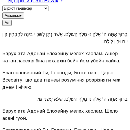
Відкрити в Am Hazak
Ашкеназ
▾
A
a
בָּרוּךְ אַתָּה ה' אֱלהֵינוּ מֶלֶךְ הָעולָם. אֲשֶׁר נָתַן לַשּכְוִי בִינָה לְהַבְחִין בֵּין
יום וּבֵין לָיְלָה.
Барух ата Адонай Елохейну мелех хаолам. Ашер
натан ласехві біна лехавхін бейн йом убейн лайла.
Благословенний Ти, Господи, Боже наш, Царю
Всесвіту, що дав півневі розуміння розрізняти між
днем і ніччю.
בָּרוּךְ אַתָּה ה' אֱלהֵינוּ מֶלֶךְ הָעולָם. שֶׁלּא עָשנִי גּוי.
Барух ата Адонай Елохейну мелех хаолам. Шело
асані гуой.
Благословенний Ти, Господи, Боже наш, Царю