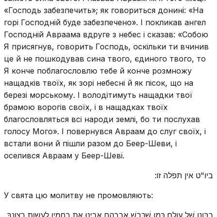
«Господь забезпечить»; як говориться донині: «На
горі Господній буде забезпечено». І покликав ангел
Господній Авраама вдруге з небес і сказав: «Собою
Я присягнув, говорить Господь, оскільки ти вчинив
це й не пошкодував сина твого, єдиного твого, то
Я конче поблагословлю тебе й конче розмножу
нащадків твоїх, як зорі небесні й як пісок, що на
березі морському. І володітимуть нащадки твої
брамою ворогів своїх, і в нащадках твоїх
благословляться всі народи землі, бо ти послухав
голосу Мого». І повернувся Авраам до слуг своїх, і
встали вони й пішли разом до Беер-Шеви, і
оселився Авраам у Беер-Шеві.
ביו"ט אין תפלה זו:
У свята цю молитву не промовляють:
רִבּונו שֶׁל עולָם כְּמו שֶׁכָּבַשׁ אַבְרָהָם אָבִינוּ אֶת רַחֲמָיו לַעֲשות רְצונְךָ