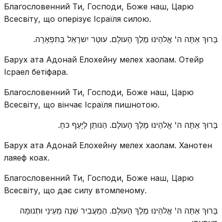
Благословенний Ти, Господи, Боже наш, Царю
Всесвіту, що оперізує Ісраїля силою.
בָּרוּךְ אַתָּה ה' אֱלהֵינוּ מֶלֶךְ הָעולָם. עוטֵר יִשרָאֵל בְּתִפְאָרָה.
Барух ата Адонай Елохейну мелех хаолам. Отейр
Ісраел бетіфара.
Благословенний Ти, Господи, Боже наш, Царю
Всесвіту, що вінчає Ісраїля пишнотою.
בָּרוּךְ אַתָּה ה' אֱלהֵינוּ מֶלֶךְ הָעולָם. הַנּותֵן לַיָּעֵף כּחַ.
Барух ата Адонай Елохейну мелех хаолам. Ханотен
лаяеф коах.
Благословенний Ти, Господи, Боже наш, Царю
Всесвіту, що дає силу втомленому.
בָּרוּךְ אַתָּה ה' אֱלהֵינוּ מֶלֶךְ הָעולָם. הַמַּעֲבִיר שֵׁנָה מֵעֵינַי וּתְנוּמָה