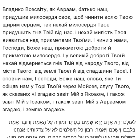
Владико Всесвіту, як Авраам, батько наш,
придушив милосердя своє, щоб чинити волю Твою
щирим серцем, так нехай милосердя Твоє
придушить гнів Твій від нас, і нехай милість Твоя
виявиться над прикметами Твоїми. І чини з нами,
Господи, Боже наш, прикметою доброти й
прикметою милосердя. І у великій доброті Твоїй
нехай відвернеться гнів Твій від народу Твого, від
міста Твого, від землі Твоєї й від спадщини Твоєї. І
сповни нам, Господи, Боже наш, слово, яке Ти
обіцяв нам у Торі Твоїй через Мойсея, слугу Твого,
як сказано: «І згадаю завіт Мій з Яковом, і також
завіт Мій з Ісааком, і також завіт Мій з Авраамом
згадаю, і землю згадаю».
לְעולָם יְהֵא אָדָם יְרֵא שָׁמַיִם בְּסֵּתֶר וּמודֶה עַל הָאֱמֶת וְדובֵר אֱמֶת
בִּלְבָבו וְיַשְׁכֵּם וְיאמַר: רִבּון כָּל הָעולָמִים לא עַל צִדְקותֵינוּ אֲנַחְנוּ
מַפִּילִים תַּחֲנוּנֵינוּ לְפָנֶיךָ כִּי עַל רַחֲמֶיךָ הָרַבִּים. מָה אֲנַחְנוּ מֶה חַיֵּינוּ