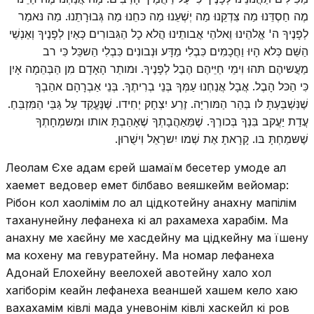
מֶה חַסְדֵּנוּ מַה צִּדְקֵנוּ מַה יְשְׁעֵנוּ מַה כּחֵנוּ מַה גְּבוּרָתֵנוּ. מַה נּאמַר
לְפָנֶיךָ ה' אֱלהֵינוּ וֵאלהֵי אֲבותֵינוּ הֲלא כָל הַגִּבּורִים כְּאַיִן לְפָנֶיךָ וְאַנְשֵׁי
הַשֵּׁם כְּלא הָיוּ וַחֲכָמִים כִּבְלִי מַדָּע וּנְבונִים כִּבְלִי הַשכֵּל כִּי רב
מַעֲשיהֶם תּהוּ וִימֵי חַיֵּיהֶם הֶבֶל לְפָנֶיךָ. וּמותַר הָאָדָם מִן הַבְּהֵמָה אָיִן
כִּי הַכּל הָבֶל. אֲבָל אֲנַחְנוּ עַמְּךָ בְּנֵי בְרִיתֶךָ. בְּנֵי אַבְרָהָם אהַבְךָ
שֶׁנִּשְׁבַּעְתָּ לּו בְּהַר הַמּורִיָּה. זֶרַע יִצְחָק יְחִידו. שֶׁנֶּעֱקַד עַל גַּבֵּי הַמִּזְבֵּחַ.
עֲדַת יַעֲקב בִּנְךָ בְּכורֶךָ. שֶׁמֵּאַהֲבָתְךָ שֶׁאָהַבְתָּ אותו וּמִשּמְחָתְךָ
שֶׁשּמַחְתָּ בּו. קָרָאתָ אֶת שְׁמו יִשרָאֵל וִישֻׁרוּן.
Леолам Єхе адам єрей шамаїм бесетер умоде ал
хаемет ведовер емет білбаво веяшкейм вейомар:
Рібон кол хаолімім ло ал цідкотейну анахну мапілім
таханунейну лефанеха кі ал рахамеха харабім. Ма
анахну ме хаєйну ме хасдейну ма цідкейну ма їшену
ма кохену ма гевуратейну. Ма номар лефанеха
Адонай Елохейну веелохей авотейну хало хол
хагіборім кеайн лефанеха веаншей хашем кело хаю
вахахамім ківлі мада уневонім ківлі хаскейл кі ров