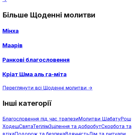
Більше Щоденні молитви
Мінха
Маарів
Ранкові благословення
Кріат Шма аль га-міта
Переглянути всі Щоденні молитви →
Інші категорії
Благословення під час трапези
Молитви Шабату
Рош
Ходеш
Свята
Тегілім
Зцілення та добробут
Скорбота та
втіха
Подорож та безпека
Вдячність
Дім та ритуали