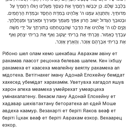
בְּלֵבָב שָׁלֵם. כֵּן יִכְבְּשׁוּ רַחֲמֶיךָ אֶת כַּעַסְךָ מֵעָלֵינוּ וְיָגלּוּ רַחֲמֶיךָ עַל
מִדּותֶיךָ. וְתִתְנַהֵג עִמָּנוּ ה' אֱלהֵינוּ בְּמִדַּת הַחֶסֶד וּבְמִדַּת הָרַחֲמִים.
וּבְטוּבְךָ הַגָּדול יָשׁוּב חֲרון אַפְּךָ מֵעַמְּךָ וּמֵעִירְךָ וּמֵאַרְצְךָ וּמִנַּחֲלָתֶךָ.
וְקַיֶּם לָנוּ ה' אֱלהֵינוּ אֶת הַדָּבָר שֶׁהִבְטַחְתָּנוּ בְּתורָתֶךָ עַל יְדֵי משֶׁה
עַבְדֶּךָ כָּאָמוּר. וְזָכַרְתִּי אֶת בְּרִיתִי יַעֲקוב וְאַף אֶת בְּרִיתִי יִצְחָק וְאַף
אֶת בְּרִיתִי אַבְרָהָם אֶזְכּר. וְהָאָרֶץ אֶזְכּר.
Рібоно шел олам кемо шекабаш Аврахам авіну ет
рахамав лаасот рецонха белевав шалем. Кен їхбшу
рахамеха ет каасеха меалейну веяглу рахамеха ал
мідотеха. Ветітнахег іману Адонай Елохейну бемідат
хахесед убемідат харахамім. Уветувха хагадол яшув
харон апеха меамеха умейрехат умеарцеха
умінахалатену. Векаєм лану Адонай Елохейну ет
хадавар шехівтахтану беторатеха ал єдей Моше
авдеха каамур. Везахарті ет беріті Яаков веаф ет
беріті Їцхак веаф ет беріті Аврахам езкор. Вехаарец
езкор.