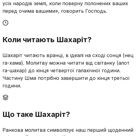
усіх народів землі, коли поверну полонених ваших
перед очима вашими», говорить Господь.
Коли читають Шахаріт?
Шахаріт читають вранці, в ідеалі на сході сонця (нец
га-хама). Молитву можна читати від світанку (алот
га-шахар) до кінця четвертої галахічної години.
Частину Шма потрібно завершити до кінця третьої
години.
Що таке Шахаріт?
Ранкова молитва символізує наш перший щоденний