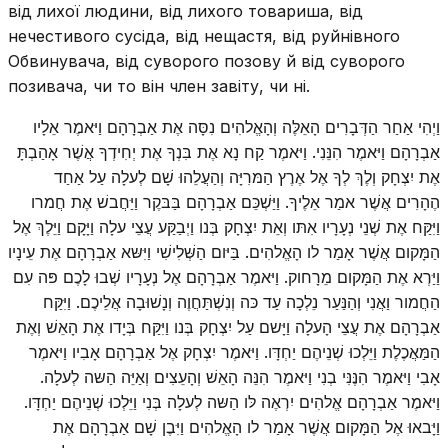
від лихої людини, від лихого товариша, від
нечестивого сусіда, від нещастя, від руйнівного
Обвинувача, від суворого позову й від суворого
позивача, чи то він член завіту, чи ні.
וַיְהִי אַחַר הַדְּבָרִים הָאֵלֶּה וְהָאֱלהִים נִסָּה אֶת אַבְרָהָם וַיּאמֶר אֵלָיו
אַבְרָהָם וַיּאמֶר הִנֵּנִי. וַיּאמֶר קַח נָא אֶת בִּנְךָ אֶת יְחִידְךָ אֲשֶׁר אָהַבְתָּ
אֶת יִצְחָק וְלֶךְ לְךָ אֶל אֶרֶץ הַמּרִיָּה וְהַעֲלֵהוּ שָׁם לְעלָה עַל אַחַד
הֶהָרִים אֲשֶׁר אמַר אֵלֶיךָ. וַיַּשְׁכֵּם אַבְרָהָם בַּבּקֶר וַיַּחֲבשׁ אֶת חֲמרו
וַיִּקַּח אֶת שְׁנֵי נְעָרָיו אִתּו וְאֵת יִצְחָק בְּנו וַיְבַקַּע עֲצֵי עלָה וַיָּקָם וַיֵּלֶךְ אֶל
הַמָּקום אֲשֶׁר אָמַר לו הָאֱלהִים. בַּיּום הַשְּׁלִישִׁי וַיִּשּא אַבְרָהָם אֶת עֵינָיו
וַיַּרְא אֶת הַמָּקום מֵרָחוק. וַיּאמֶר אַבְרָהָם אֶל נְעָרָיו שְׁבוּ לָכֶם פּה עִם
הַחֲמור וַאֲנִי וְהַנַּעַר נֵלְכָה עַד כּה וְנִשְׁתַּחֲוֶה וְנָשׁוּבָה אֲלֵיכֶם. וַיִּקַּח
אַבְרָהָם אֶת עֲצֵי הָעלָה וַיָּשם עַל יִצְחָק בְּנו וַיִּקַּח בְּיָדו אֶת הָאֵשׁ וְאֶת
הַמַּאֲכֶלֶת וַיֵּלְכוּ שְׁנֵיהֶם יַחְדָּו. וַיּאמֶר יִצְחָק אֶל אַבְרָהָם אָבִיו וַיּאמֶר
אָבִי וַיּאמֶר הִנֶּנִּי בְנִי וַיּאמֶר הִנֵּה הָאֵשׁ וְהָעֵצִים וְאַיֵּה הַשּה לְעלָה.
וַיּאמֶר אַבְרָהָם אֱלהִים יִרְאֶה לּו הַשּה לְעלָה בְּנִי וַיֵּלְכוּ שְׁנֵיהֶם יַחְדָּו.
וַיָּבאוּ אֶל הַמָּקום אֲשֶׁר אָמַר לו הָאֱלהִים וַיִּבֶן שָׁם אַבְרָהָם אֶת