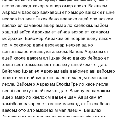
леола ал ахад хехарім ашер омар елеха. Ваяшкем
Аврахам бабокер ваяхавош ет хаморо ваїках ет шне
неарав іто веет Їцхак бено ваєвака ацей ола ваякам
ваєлех ел хамаком ашер амар ло хаелохім. Байом
хашліші ваїса Аврахам ет ейнав ваяра ет хамаком
мейрахок. Вайомер Аврахам ел неарав шеву лахем
по ім хахамор ваані веханаар нелхеа ад ко
веніштахаве венашува алехем. Ваїках Аврахам ет
ацей хаола ваясем ал Їцхак бено ваїках бейадо ет
хаеш веет хамаахелеет ваєлеху шнейхем яхтдав.
Вайомер Їцхак ел Аврахам авів вайомер аві вайомер
хінені веені вайомер хіне хаеш вехаецім веає хасе
леола. Вайомер Аврахам Елохім їре ло хасе леола
веені ваєлеху шнейхем яхтдав. Ваявоу ел хамаком
ашер амар ло хаелохім ваївен шам Аврахам ет
хамізбеах ваяарех ет хаецім ваяакод ет Їцхак бено
ваясем ото ал хамізбеах мімал лаецім. Ваїшлах
Аврахам ет ядо ваїках ет хамаахелеет лішхот ет