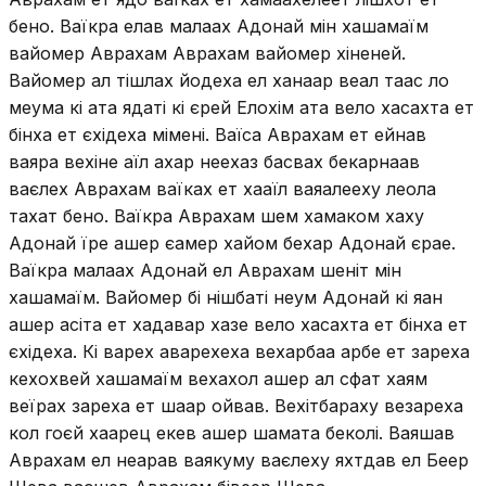
бено. Ваїкра елав малаах Адонай мін хашамаїм
вайомер Аврахам Аврахам вайомер хіненей.
Вайомер ал тішлах йодеха ел ханаар веал таас ло
меума кі ата ядаті кі єрей Елохім ата вело хасахта ет
бінха ет єхідеха мімені. Ваїса Аврахам ет ейнав
ваяра вехіне аїл ахар неехаз басвах бекарнаав
ваєлех Аврахам ваїках ет хааїл ваяалееху леола
тахат бено. Ваїкра Аврахам шем хамаком хаху
Адонай їре ашер єамер хайом бехар Адонай єрае.
Ваїкра малаах Адонай ел Аврахам шеніт мін
хашамаїм. Вайомер бі нішбаті неум Адонай кі яан
ашер асіта ет хадавар хазе вело хасахта ет бінха ет
єхідеха. Кі варех аварехеха вехарбаа арбе ет зареха
кехохвей хашамаїм вехахол ашер ал сфат хаям
веїрах зареха ет шаар ойвав. Вехітбараху везареха
кол гоєй хаарец екев ашер шамата беколі. Ваяшав
Аврахам ел неарав ваякуму ваєлеху яхтдав ел Беер