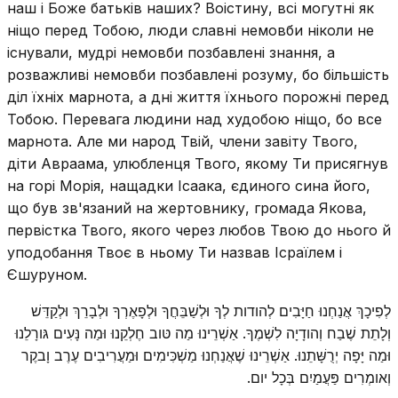
наш і Боже батьків наших? Воістину, всі могутні як
ніщо перед Тобою, люди славні немовби ніколи не
існували, мудрі немовби позбавлені знання, а
розважливі немовби позбавлені розуму, бо більшість
діл їхніх марнота, а дні життя їхнього порожні перед
Тобою. Перевага людини над худобою ніщо, бо все
марнота. Але ми народ Твій, члени завіту Твого,
діти Авраама, улюбленця Твого, якому Ти присягнув
на горі Морія, нащадки Ісаака, єдиного сина його,
що був зв'язаний на жертовнику, громада Якова,
первістка Твого, якого через любов Твою до нього й
уподобання Твоє в ньому Ти назвав Ісраїлем і
Єшуруном.
לְפִיכָךְ אֲנַחְנוּ חַיָּבִים לְהודות לְךָ וּלְשַׁבֵּחֲךָ וּלְפָאֶרְךָ וּלְבָרֵךְ וּלְקַדֵּשׁ
וְלָתֵת שֶׁבַח וְהודָיָה לִשְׁמֶךָ. אַשְׁרֵינוּ מַה טּוב חֶלְקֵנוּ וּמַה נָּעִים גּורָלֵנוּ
וּמַה יָּפָה יְרֻשָּׁתֵנוּ. אַשְׁרֵינוּ שֶׁאֲנַחְנוּ מַשְׁכִּימִים וּמַעֲרִיבִים עֶרֶב וָבקֶר
וְאומְרִים פַּעֲמַיִם בְּכָל יום.