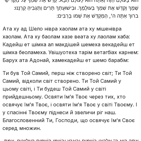
שְׁמֶךָ וְקַדֵּשׁ אֶת שִׁמְךָ בְּעולָמֶךָ. וּבִישׁוּעָתְךָ תָּרִים וְתַגְבִּיהַּ קַרְנֵנוּ:
ברוּךְ אַתָּה ה', הַמְקַדֵּשׁ אֶת שְׁמו בָּרַבִּים:
Ата ху ад Шело нівра хаолам ата ху мішенівра
хаолам. Ата ху баолам хазе веата ху лаолам хаба:
Кадейш ет шімха ал макдішей шемеха векадейш ет
шімха беоламеха. Увішуотеха тарім ветагбіах карнем:
Барух ата Адонай, хамекадейш ет шемо барабім:
Ти був Той Самий, перш ніж створено світ; Ти Той
Самий, відколи світ створено. Ти Той Самий у
цьому світі, і Ти будеш Той Самий у світі
прийдешньому. Освяти Ім'я Твоє через тих, хто
освячує Ім'я Твоє, і освяти Ім'я Твоє у світі Твоєму. І
у спасінні Твоєму піднеси й звеличи ріг наш.
Благословенний Ти, Господи, що освячує Ім'я Своє
серед множин.
אַתָּה הוּא ה' אֱלהֵינוּ בַּשָּׁמַיִם וּבָאָרֶץ וּבִשְׁמֵי הַשָּׁמַיִם הָעֶלְיונִים. אֱמֶת