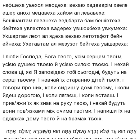
нафшеха увехол меодеха: вехаю хадеварім хаеле
ашер анохі мецавеха хайом ал левавеха:
Вешінантам леванеха ведібарта бам бешівтеха
бейтеха увлехтеха вадерех увшохбеха увкумеха:
Укшартам леот ал ядеха вехаю летотафот бейн
ейнеха: Ухетавтам ал мезузот бейтеха увішареха:
І люби Господа, Бога твого, усім серцем твоїм,
усією душею твоєю й усією силою твоєю. І нехай
слова ці, які Я заповідаю тобі сьогодні, будуть на
серці твоєму. І навчай їх старанно дітей твоїх, і
говори про них, коли сидиш у домі твоєму, і коли
йдеш дорогою, і коли лягаєш, і коли встаєш. І
прив'яжи їх як знак на руку твою, і нехай будуть
вони пов'язками між очима твоїми. І напиши їх на
одвірках дому твого й на брамах твоїх.
אַתָּה הוּא עַד שֶׁלּא נִבְרָא הָעולָם אַתָּה הוּא מִשֶּׁנִּבְרָא הָעולָם. אַתָּה
הוּא בָּעולָם הַזֶּה וְאַתָּה הוּא לָעולָם הַבָּא: קַדֵּשׁ אֶת שִׁמְךָ עַל מַקְדִּישֵׁי