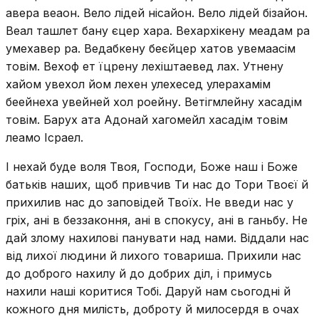
авера веаон. Вело лідей нісайон. Вело лідей бізайон.
Веал ташлет бану єцер хара. Вехархікену меадам ра
умехавер ра. Ведабкену беєйцер хатов увемаасім
товім. Вехоф ет їцрену лехіштаевед лах. Утнену
хайом увехол йом лехен улехесед улерахамім
беейнеха увейней хол роейну. Ветігмлейну хасадім
товім. Барух ата Адонай хагомейл хасадім товім
леамо Ісраел.
І нехай буде воля Твоя, Господи, Боже наш і Боже
батьків наших, щоб привчив Ти нас до Тори Твоєї й
прихилив нас до заповідей Твоїх. Не введи нас у
гріх, ані в беззаконня, ані в спокусу, ані в ганьбу. Не
дай злому нахилові панувати над нами. Віддали нас
від лихої людини й лихого товариша. Прихили нас
до доброго нахилу й до добрих діл, і примусь
нахили наші коритися Тобі. Даруй нам сьогодні й
кожного дня милість, доброту й милосердя в очах