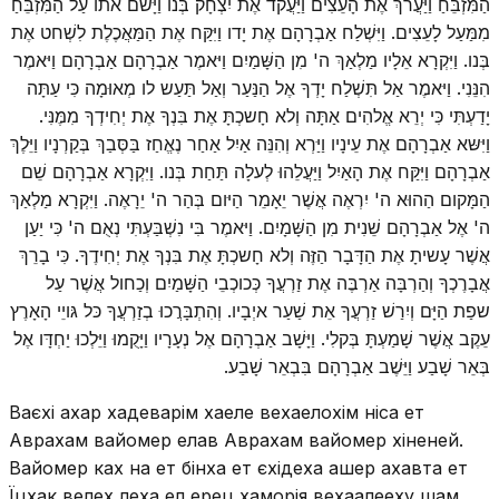
הַמִּזְבֵּחַ וַיַּעֲרךְ אֶת הָעֵצִים וַיַּעֲקד אֶת יִצְחָק בְּנו וַיָּשם אתו עַל הַמִּזְבֵּחַ
מִמַּעַל לָעֵצִים. וַיִּשְׁלַח אַבְרָהָם אֶת יָדו וַיִּקַּח אֶת הַמַּאֲכֶלֶת לִשְׁחט אֶת
בְּנו. וַיִּקְרָא אֵלָיו מַלְאַךְ ה' מִן הַשָּׁמַיִם וַיּאמֶר אַבְרָהָם אַבְרָהָם וַיּאמֶר
הִנֵּנִי. וַיּאמֶר אַל תִּשְׁלַח יָדְךָ אֶל הַנַּעַר וְאַל תַּעַש לו מְאוּמָה כִּי עַתָּה
יָדַעְתִּי כִּי יְרֵא אֱלהִים אַתָּה וְלא חָשכְתָּ אֶת בִּנְךָ אֶת יְחִידְךָ מִמֶּנִּי.
וַיִּשּא אַבְרָהָם אֶת עֵינָיו וַיַּרְא וְהִנֵּה אַיִל אַחַר נֶאֱחַז בַּסְּבַךְ בְּקַרְנָיו וַיֵּלֶךְ
אַבְרָהָם וַיִּקַּח אֶת הָאַיִל וַיַּעֲלֵהוּ לְעלָה תַּחַת בְּנו. וַיִּקְרָא אַבְרָהָם שֵׁם
הַמָּקום הַהוּא ה' יִרְאֶה אֲשֶׁר יֵאָמֵר הַיּום בְּהַר ה' יֵרָאֶה. וַיִּקְרָא מַלְאַךְ
ה' אֶל אַבְרָהָם שֵׁנִית מִן הַשָּׁמָיִם. וַיּאמֶר בִּי נִשְׁבַּעְתִּי נְאֻם ה' כִּי יַעַן
אֲשֶׁר עָשיתָ אֶת הַדָּבָר הַזֶּה וְלא חָשכְתָּ אֶת בִּנְךָ אֶת יְחִידֶךָ. כִּי בָרֵךְ
אֲבָרֶכְךָ וְהַרְבָּה אַרְבֶּה אֶת זַרְעֲךָ כְּכוכְבֵי הַשָּׁמַיִם וְכַחול אֲשֶׁר עַל
שפַת הַיָּם וְיִרַשׁ זַרְעֲךָ אֵת שַׁעַר איְבָיו. וְהִתְבָּרֲכוּ בְזַרְעֲךָ כּל גּויֵי הָאָרֶץ
עֵקֶב אֲשֶׁר שָׁמַעְתָּ בְּקלִי. וַיָּשָׁב אַבְרָהָם אֶל נְעָרָיו וַיָּקֻמוּ וַיֵּלְכוּ יַחְדָּו אֶל
בְּאֵר שָׁבַע וַיֵּשֶׁב אַבְרָהָם בִּבְאֵר שָׁבַע.
Ваєхі ахар хадеварім хаеле вехаелохім ніса ет
Аврахам вайомер елав Аврахам вайомер хіненей.
Вайомер ках на ет бінха ет єхідеха ашер ахавта ет
Їцхак велех леха ел ерец хаморія вехаалееху шам