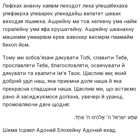
Лефіхах анахну хаявім леходот леха улешабехаха
улефаерха улеварех улекадейш велатет шевах
веходая лішмеха. Ашрейну ма тов хелкену ума найм
горалейну ума яфа єрушатейну. Ашрейну шеанахну
машкімім умаарівім ерев вавокер веомрім паамайм
бехол йом.
Тому ми зобов'язані дякувати Тобі, славити Тебе,
прославляти Тебе, благословляти, освячувати й
дякувати та хвалити Ім'я Твоє. Щасливі ми; який
добрий уділ наш, яка приємна доля наша й яка
прекрасна спадщина наша. Щасливі ми, що встаємо
рано й засиджуємося допізна, увечері й уранці,
промовляючи двічі щодня:
שְׁמַע יִשרָאֵל ה' אֱלהֵינוּ ה’ אֶחָד.
Шема Ісраел Адонай Елохейну Адонай ехад.