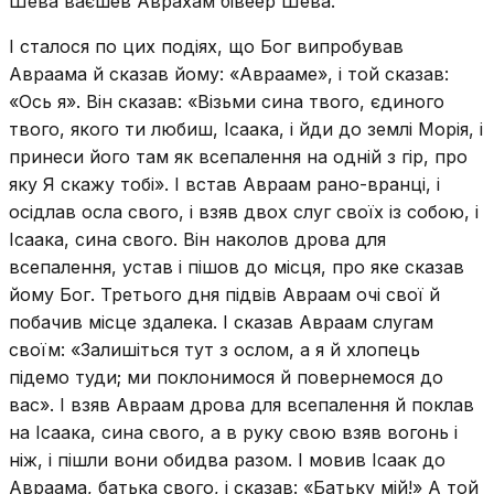
Шева ваєшев Аврахам бівеер Шева.
І сталося по цих подіях, що Бог випробував
Авраама й сказав йому: «Аврааме», і той сказав:
«Ось я». Він сказав: «Візьми сина твого, єдиного
твого, якого ти любиш, Ісаака, і йди до землі Морія, і
принеси його там як всепалення на одній з гір, про
яку Я скажу тобі». І встав Авраам рано-вранці, і
осідлав осла свого, і взяв двох слуг своїх із собою, і
Ісаака, сина свого. Він наколов дрова для
всепалення, устав і пішов до місця, про яке сказав
йому Бог. Третього дня підвів Авраам очі свої й
побачив місце здалека. І сказав Авраам слугам
своїм: «Залишіться тут з ослом, а я й хлопець
підемо туди; ми поклонимося й повернемося до
вас». І взяв Авраам дрова для всепалення й поклав
на Ісаака, сина свого, а в руку свою взяв вогонь і
ніж, і пішли вони обидва разом. І мовив Ісаак до
Авраама, батька свого, і сказав: «Батьку мій!» А той