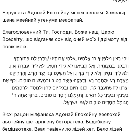
מֵעַפְעַפָּי.
Барух ата Адонай Елохейну мелех хаолам. Хамаавір
шена меейнай утенума меафапай.
Благословенний Ти, Господи, Боже наш, Царю
Всесвіту, що відганяє сон від очей моїх і дрімоту від
повік моїх.
וִיהִי רָצון מִלְּפָנֶיךָ ה' אֱלהֵינוּ וֵאלהֵי אֲבותֵינוּ שֶׁתַּרְגִּילֵנוּ בְּתורָתֶךָ.
וְדַבְּקֵנוּ בְּמִצְותֶיךָ. וְאַל תְּבִיאֵנוּ לא לִידֵי חֵטְא. וְלא לִידֵי עֲבֵרָה וְעָון.
וְלא לִידֵי נִסָּיון. וְלא לִידֵי בִזָּיון. וְאַל תַּשְׁלֶט בָּנוּ יֵצֶר הָרָע. וְהַרְחִיקֵנוּ
מֵאָדָם רָע וּמֵחָבֵר רָע. וְדַבְּקֵנוּ בְּיֵצֶר הַטוב וּבְמַעֲשים טובִים. וְכף אֶת
יִצְרֵנוּ לְהִשְׁתַּעְבֶּד לָךְ. וּתְנֵנוּ הַיּום וּבְכָל יום לְחֵן וּלְחֶסֶד וּלְרַחֲמִים
בְּעֵינֶיךָ וּבְעֵינֵי כָל רואֵינוּ. וְתִגְמְלֵנוּ חֲסָדִים טובִים. בָּרוּךְ אַתָּה ה'
הַגּומֵל חֲסָדִים טובִים לְעַמּו יִשרָאֵל.
Вієхі рацон мілфанеха Адонай Елохейну веелохей
авотейну шетаргілену беторатеха. Ведабкену
беміцвотеха. Веал тевіену ло лідей хет. Вело лідей