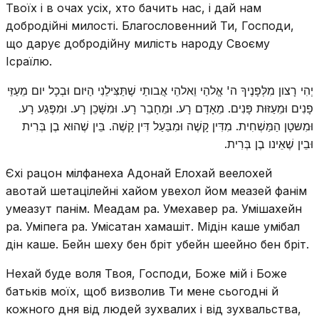
Твоїх і в очах усіх, хто бачить нас, і дай нам
добродійні милості. Благословенний Ти, Господи,
що дарує добродійну милість народу Своєму
Ісраїлю.
יְהִי רָצון מִלְּפָנֶיךָ ה' אֱלהַי וֵאלהֵי אֲבותַי שֶׁתַּצִּילֵנִי הַיּום וּבְכָל יום מֵעַזֵּי
פָנִים וּמֵעַזּוּת פָּנִים. מֵאָדָם רָע. וּמֵחָבֵר רָע. וּמִשָּׁכֵן רָע. וּמִפֶּגַע רָע.
וּמִשּטָן הַמַּשְׁחִית. מִדִּין קָשֶׁה וּמִבַּעַל דִּין קָשֶׁה. בֵּין שֶׁהוּא בֶן בְּרִית
וּבֵין שֶׁאֵינו בֶן בְּרִית.
Єхі рацон мілфанеха Адонай Елохай веелохей
авотай шетацілейні хайом увехол йом меазей фанім
умеазут панім. Меадам ра. Умехавер ра. Умішахейн
ра. Уміпега ра. Умісатан хамашіт. Мідін каше умібал
дін каше. Бейн шеху бен бріт убейн шеейно бен бріт.
Нехай буде воля Твоя, Господи, Боже мій і Боже
батьків моїх, щоб визволив Ти мене сьогодні й
кожного дня від людей зухвалих і від зухвальства,