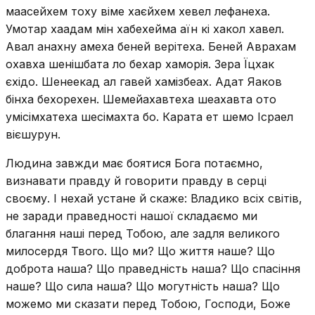
маасейхем тоху віме хаєйхем хевел лефанеха.
Умотар хаадам мін хабехейма аїн кі хакол хавел.
Авал анахну амеха беней верітеха. Беней Аврахам
охавха шенішбата ло бехар хаморія. Зера Їцхак
єхідо. Шенеекад ал гавей хамізбеах. Адат Яаков
бінха бехорехен. Шемейахавтеха шеахавта ото
умісімхатеха шесімахта бо. Карата ет шемо Ісраел
вієшурун.
Людина завжди має боятися Бога потаємно,
визнавати правду й говорити правду в серці
своєму. І нехай устане й скаже: Владико всіх світів,
не заради праведності нашої складаємо ми
благання наші перед Тобою, але задля великого
милосердя Твого. Що ми? Що життя наше? Що
доброта наша? Що праведність наша? Що спасіння
наше? Що сила наша? Що могутність наша? Що
можемо ми сказати перед Тобою, Господи, Боже