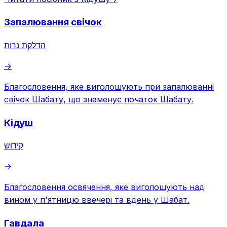
Запалювання свічок
הדלקת נרות
→
Благословення, яке виголошують при запалюванні
свічок Шабату, що знаменує початок Шабату.
Кідуш
קידוש
→
Благословення освячення, яке виголошують над
вином у п'ятницю ввечері та вдень у Шабат.
Гавдала