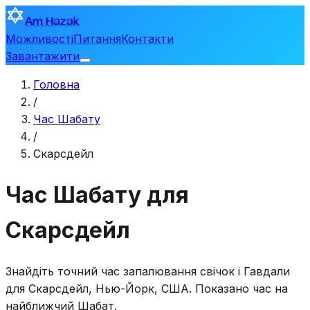
Am Hazak
Можливості
Питання
Контакти
Завантажити
Головна
/
Час Шабату
/
Скарсдейл
Час Шабату для
Скарсдейл
Знайдіть точний час запалювання свічок і Гавдали
для
Скарсдейл
,
Нью-Йорк, США
. Показано час на
найближчий Шабат.