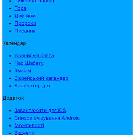
Тижнева Парша
Тора
Даф йомі
Пророки
Писання
Календар
Єврейські свята
Час Шабату
Зманім
Єврейський календар
Конвертер дат
Додаток
Завантажити для iOS
Список очікування Android
Можливості
Віджети