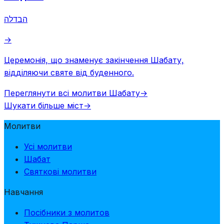
הבדלה
→
Церемонія, що знаменує закінчення Шабату,
відділяючи святе від буденного.
Переглянути всі молитви Шабату
→
Шукати більше міст
→
Молитви
Усі молитви
Шабат
Святкові молитви
Навчання
Посібники з молитов