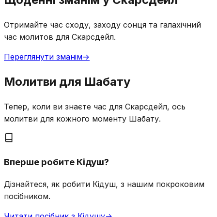
Отримайте час сходу, заходу сонця та галахічний
час молитов для Скарсдейл.
Переглянути зманім
→
Молитви для Шабату
Тепер, коли ви знаєте час для Скарсдейл, ось
молитви для кожного моменту Шабату.
Вперше робите Кідуш?
Дізнайтеся, як робити Кідуш, з нашим покроковим
посібником.
Читати посібник з Кідушу
→