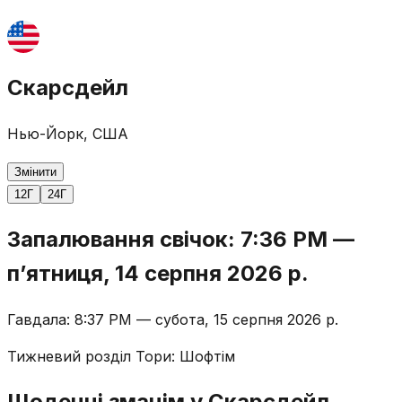
Скарсдейл
Нью-Йорк, США
Змінити
12Г
24Г
Запалювання свічок
:
7:36 PM
—
пʼятниця, 14 серпня 2026 р.
Гавдала
:
8:37 PM
—
субота, 15 серпня 2026 р.
Тижневий розділ Тори
:
Шофтім
Щоденні зманім у Скарсдейл