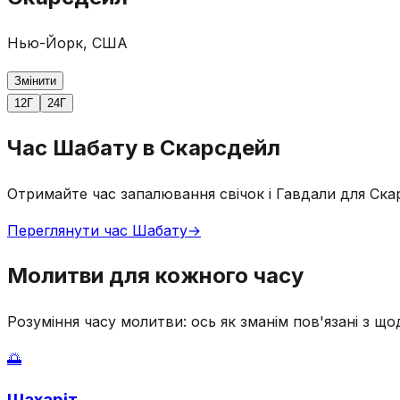
Нью-Йорк, США
Змінити
12Г
24Г
Час Шабату в Скарсдейл
Отримайте час запалювання свічок і Гавдали для Ска
Переглянути час Шабату
→
Молитви для кожного часу
Розуміння часу молитви: ось як зманім пов'язані з 
🌅
Шахаріт