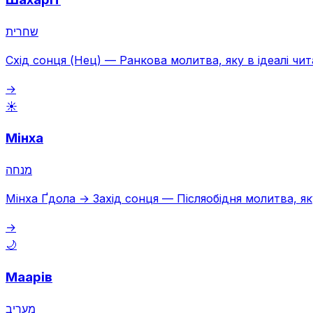
שחרית
Схід сонця (Нец)
—
Ранкова молитва, яку в ідеалі чи
→
☀️
Мінха
מנחה
Мінха Ґдола → Захід сонця
—
Післяобідня молитва, я
→
🌙
Маарів
מעריב