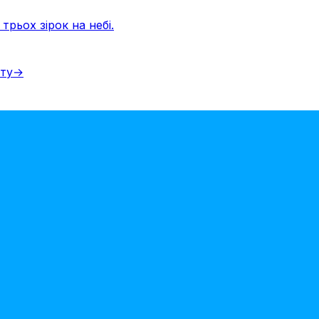
трьох зірок на небі.
іту
→