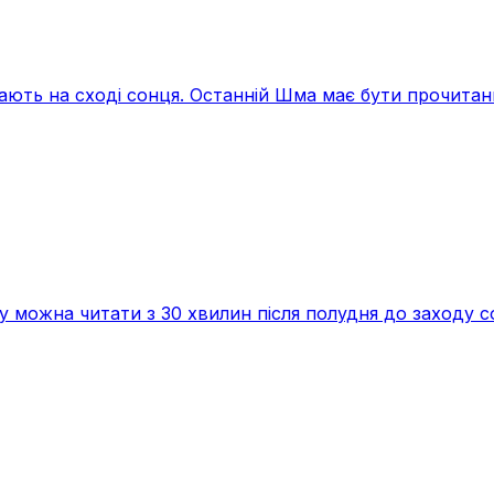
тають на сході сонця. Останній Шма має бути прочитан
ку можна читати з 30 хвилин після полудня до заходу с