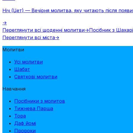
Ніч (Цет)
—
Вечірня молитва, яку читають після появи 
→
Переглянути всі щоденні молитви
→
Посібник з Шахар
Переглянути всі міста
→
Молитви
Усі молитви
Шабат
Святкові молитви
Навчання
Посібники з молитов
Тижнева Парша
Тора
Даф йомі
Пророки