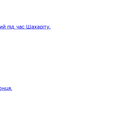
ий під час Шахаріту.
онця.