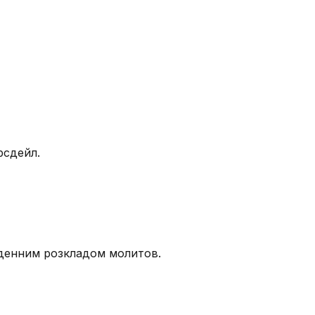
рсдейл.
щоденним розкладом молитов.