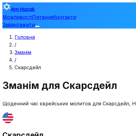
Am Hazak
Можливості
Питання
Контакти
Завантажити
Головна
/
Зманім
/
Скарсдейл
Зманім для Скарсдейл
Щоденний час єврейських молитов для
Скарсдейл
,
Н
Скарсдейл