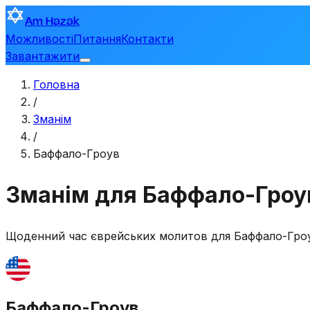
Am Hazak
Можливості
Питання
Контакти
Завантажити
Головна
/
Зманім
/
Баффало-Гроув
Зманім для Баффало-Гроу
Щоденний час єврейських молитов для
Баффало-Гро
Баффало-Гроув