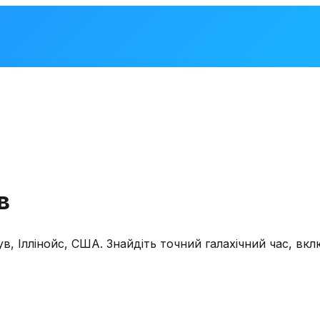
в
ув
,
Іллінойс, США
. Знайдіть точний галахічний час, вк