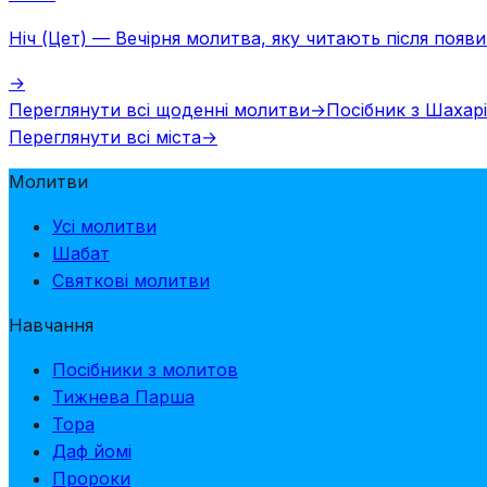
Ніч (Цет)
—
Вечірня молитва, яку читають після появи 
→
Переглянути всі щоденні молитви
→
Посібник з Шахар
Переглянути всі міста
→
Молитви
Усі молитви
Шабат
Святкові молитви
Навчання
Посібники з молитов
Тижнева Парша
Тора
Даф йомі
Пророки