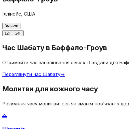
Іллінойс, США
Змінити
12Г
24Г
Час Шабату в Баффало-Гроув
Отримайте час запалювання свічок і Гавдали для Баф
Переглянути час Шабату
→
Молитви для кожного часу
Розуміння часу молитви: ось як зманім пов'язані з 
🌅
Шахаріт