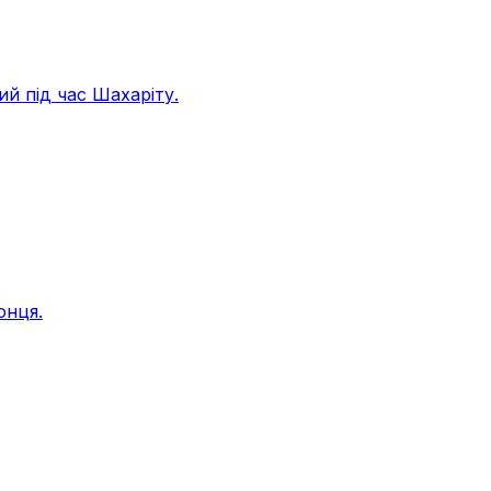
ий під час Шахаріту.
онця.