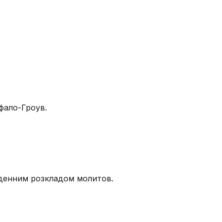
фало-Гроув.
щоденним розкладом молитов.