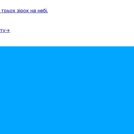
трьох зірок на небі.
іту
→