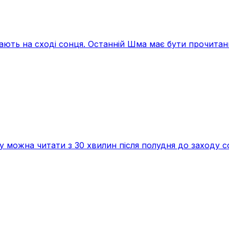
тають на сході сонця. Останній Шма має бути прочитан
ку можна читати з 30 хвилин після полудня до заходу с