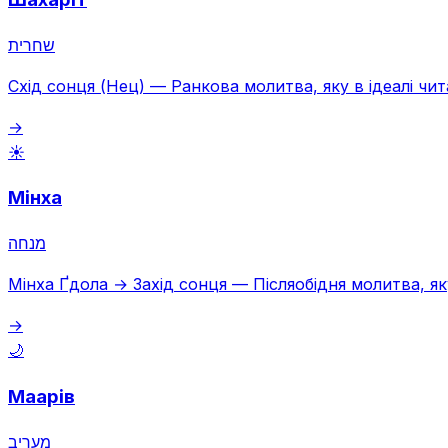
שחרית
Схід сонця (Нец)
—
Ранкова молитва, яку в ідеалі чи
→
☀️
Мінха
מנחה
Мінха Ґдола → Захід сонця
—
Післяобідня молитва, я
→
🌙
Маарів
מעריב