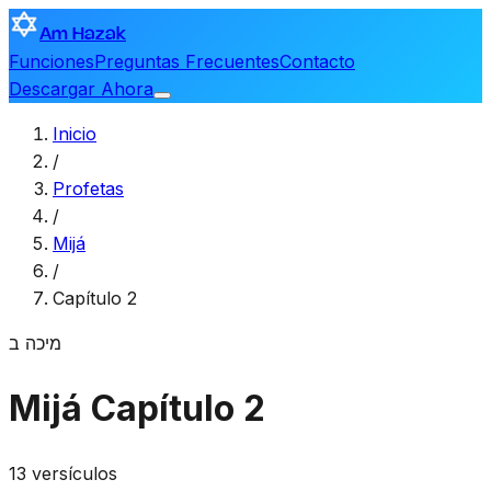
Am Hazak
Funciones
Preguntas Frecuentes
Contacto
Descargar Ahora
Inicio
/
Profetas
/
Mijá
/
Capítulo 2
מיכה
ב
Mijá
Capítulo 2
13 versículos