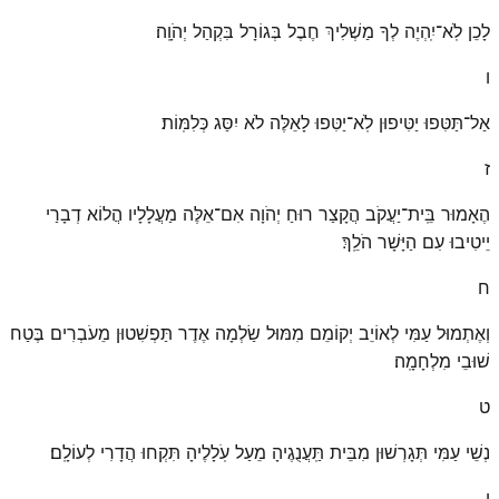
לָכֵן לֹֽא־יִֽהְיֶה לְךָ מַשְׁלִיךְ חֶבֶל בְּגוֹרָל בִּקְהַל יְהֹוָֽה׃
ו
אַל־תַּטִּפוּ יַטִּיפוּן לֹֽא־יַטִּפוּ לָאֵלֶּה לֹא יִסַּג כְּלִמּֽוֹת׃
ז
הֶאָמוּר בֵּֽית־יַעֲקֹב הֲקָצַר רוּחַ יְהֹוָה אִם־אֵלֶּה מַעֲלָלָיו הֲלוֹא דְבָרַי
יֵיטִיבוּ עִם הַיָּשָׁר הֹלֵֽךְ׃
ח
וְאֶתְמוּל עַמִּי לְאוֹיֵב יְקוֹמֵם מִמּוּל שַׂלְמָה אֶדֶר תַּפְשִׁטוּן מֵעֹבְרִים בֶּטַח
שׁוּבֵי מִלְחָמָֽה׃
ט
נְשֵׁי עַמִּי תְּגָרְשׁוּן מִבֵּית תַּֽעֲנֻגֶיהָ מֵעַל עֹֽלָלֶיהָ תִּקְחוּ הֲדָרִי לְעוֹלָֽם׃
י