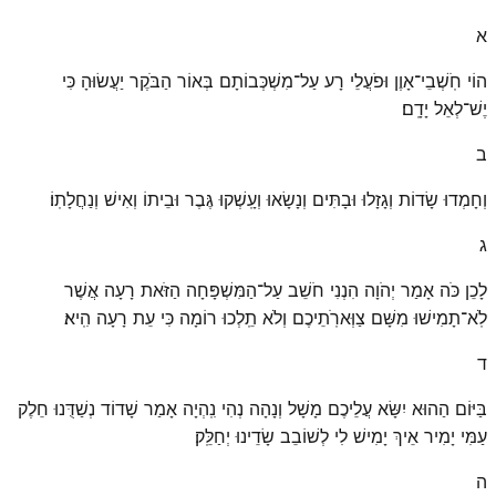
א
הוֹי חֹֽשְׁבֵי־אָוֶן וּפֹעֲלֵי רָע עַל־מִשְׁכְּבוֹתָם בְּאוֹר הַבֹּקֶר יַעֲשׂוּהָ כִּי
יֶשׁ־לְאֵל יָדָֽם׃
ב
וְחָמְדוּ שָׂדוֹת וְגָזָלוּ וּבָתִּים וְנָשָׂאוּ וְעָֽשְׁקוּ גֶּבֶר וּבֵיתוֹ וְאִישׁ וְנַחֲלָתֽוֹ׃
ג
לָכֵן כֹּה אָמַר יְהֹוָה הִנְנִי חֹשֵׁב עַל־הַמִּשְׁפָּחָה הַזֹּאת רָעָה אֲשֶׁר
לֹֽא־תָמִישׁוּ מִשָּׁם צַוְּארֹֽתֵיכֶם וְלֹא תֵֽלְכוּ רוֹמָה כִּי עֵת רָעָה הִֽיא׃
ד
בַּיּוֹם הַהוּא יִשָּׂא עֲלֵיכֶם מָשָׁל וְנָהָה נְהִי נִֽהְיָה אָמַר שָׁדוֹד נְשַׁדֻּנוּ חֵלֶק
עַמִּי יָמִיר אֵיךְ יָמִישׁ לִי לְשׁוֹבֵב שָׂדֵינוּ יְחַלֵּֽק׃
ה