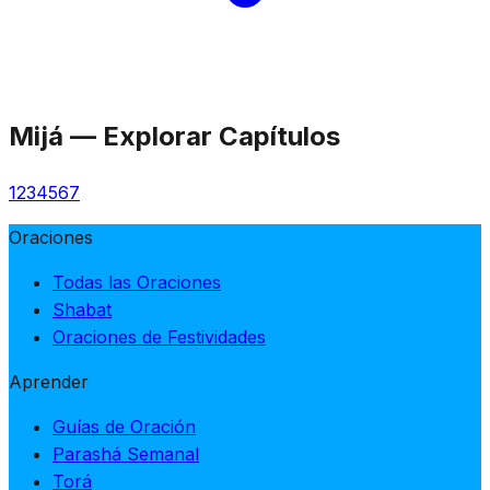
Mijá
—
Explorar Capítulos
1
2
3
4
5
6
7
Oraciones
Todas las Oraciones
Shabat
Oraciones de Festividades
Aprender
Guías de Oración
Parashá Semanal
Torá