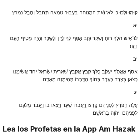
קוּמוּ וּלְכוּ כִּי לֹא־זֹאת הַמְּנוּחָה בַּעֲבוּר טָמְאָה תְּחַבֵּל וְחֶבֶל נִמְרָֽץ׃
יא
לוּ־אִישׁ הֹלֵךְ רוּחַ וָשֶׁקֶר כִּזֵּב אַטִּף לְךָ לַיַּיִן וְלַשֵּׁכָר וְהָיָה מַטִּיף הָעָם
הַזֶּֽה׃
יב
אָסֹף אֶאֱסֹף יַעֲקֹב כֻּלָּךְ קַבֵּץ אֲקַבֵּץ שְׁאֵרִית יִשְׂרָאֵל יַחַד אֲשִׂימֶנּוּ
כְּצֹאן בׇּצְרָה כְּעֵדֶר בְּתוֹךְ הַדׇּֽבְרוֹ תְּהִימֶנָה מֵאָדָֽם׃
יג
עָלָה הַפֹּרֵץ לִפְנֵיהֶם פָּֽרְצוּ וַֽיַּעֲבֹרוּ שַׁעַר וַיֵּצְאוּ בוֹ וַיַּעֲבֹר מַלְכָּם
לִפְנֵיהֶם וַיהֹוָה בְּרֹאשָֽׁם׃
Lea los Profetas en la App Am Hazak