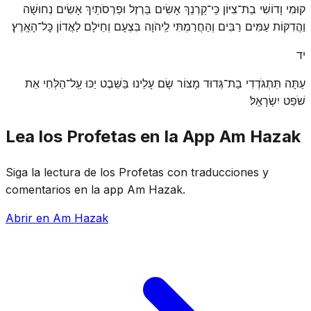
קוּמִי וָדוֹשִׁי בַת־צִיּוֹן כִּֽי־קַרְנֵךְ אָשִׂים בַּרְזֶל וּפַרְסֹתַיִךְ אָשִׂים נְחוּשָׁה
וַהֲדִקּוֹת עַמִּים רַבִּים וְהַחֲרַמְתִּי לַֽיהֹוָה בִּצְעָם וְחֵילָם לַאֲדוֹן כׇּל־הָאָֽרֶץ׃
יד
עַתָּה תִּתְגֹּדְדִי בַת־גְּדוּד מָצוֹר שָׂם עָלֵינוּ בַּשֵּׁבֶט יַכּוּ עַֽל־הַלְּחִי אֵת
שֹׁפֵט יִשְׂרָאֵֽל׃
Lea los Profetas en la App Am Hazak
Siga la lectura de los Profetas con traducciones y
comentarios en la app Am Hazak.
Abrir en Am Hazak