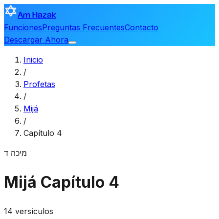
Am Hazak
Funciones
Preguntas Frecuentes
Contacto
Descargar Ahora
Inicio
/
Profetas
/
Mijá
/
Capítulo 4
מיכה
ד
Mijá
Capítulo 4
14 versículos