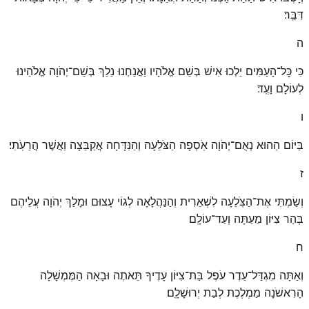
דִּבֵּֽר׃
ה
כִּי כׇּל־הָעַמִּים יֵלְכוּ אִישׁ בְּשֵׁם אֱלֹהָיו וַאֲנַחְנוּ נֵלֵךְ בְּשֵׁם־יְהֹוָה אֱלֹהֵינוּ
לְעוֹלָם וָעֶֽד׃
ו
בַּיּוֹם הַהוּא נְאֻם־יְהֹוָה אֹֽסְפָה הַצֹּלֵעָה וְהַנִּדָּחָה אֲקַבֵּצָה וַאֲשֶׁר הֲרֵעֹֽתִי׃
ז
וְשַׂמְתִּי אֶת־הַצֹּֽלֵעָה לִשְׁאֵרִית וְהַנַּהֲלָאָה לְגוֹי עָצוּם וּמָלַךְ יְהֹוָה עֲלֵיהֶם
בְּהַר צִיּוֹן מֵעַתָּה וְעַד־עוֹלָֽם׃
ח
וְאַתָּה מִגְדַּל־עֵדֶר עֹפֶל בַּת־צִיּוֹן עָדֶיךָ תֵּאתֶה וּבָאָה הַמֶּמְשָׁלָה
הָרִאשֹׁנָה מַמְלֶכֶת לְבַת יְרוּשָׁלָֽ͏ִם׃