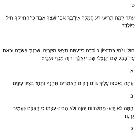
ט
עַתָּה לָמָּה תָרִיעִי רֵעַ הֲמֶלֶךְ אֵֽין־בָּךְ אִֽם־יוֹעֲצֵךְ אָבָד כִּֽי־הֶחֱזִיקֵךְ חִיל
כַּיּוֹלֵדָֽה׃
י
חוּלִי וָגֹחִי בַּת־צִיּוֹן כַּיּֽוֹלֵדָה כִּֽי־עַתָּה תֵצְאִי מִקִּרְיָה וְשָׁכַנְתְּ בַּשָּׂדֶה וּבָאת
עַד־בָּבֶל שָׁם תִּנָּצֵלִי שָׁם יִגְאָלֵךְ יְהֹוָה מִכַּף אֹיְבָֽיִךְ׃
יא
וְעַתָּה נֶאֶסְפוּ עָלַיִךְ גּוֹיִם רַבִּים הָאֹמְרִים תֶּחֱנָף וְתַחַז בְּצִיּוֹן עֵינֵֽינוּ׃
יב
וְהֵמָּה לֹא יָֽדְעוּ מַחְשְׁבוֹת יְהֹוָה וְלֹא הֵבִינוּ עֲצָתוֹ כִּי קִבְּצָם כֶּעָמִיר
גֹּֽרְנָה׃
יג