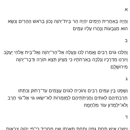
א
וְהָיָה בְּאַחֲרִית הַיָּמִים יִהְיֶה הַר בֵּית־יְהֹוָה נָכוֹן בְּרֹאשׁ הֶהָרִים וְנִשָּׂא
הוּא מִגְּבָעוֹת וְנָהֲרוּ עָלָיו עַמִּֽים׃
ב
וְֽהָלְכוּ גּוֹיִם רַבִּים וְאָֽמְרוּ לְכוּ וְנַעֲלֶה אֶל־הַר־יְהֹוָה וְאֶל־בֵּית אֱלֹהֵי יַעֲקֹב
וְיוֹרֵנוּ מִדְּרָכָיו וְנֵלְכָה בְּאֹֽרְחֹתָיו כִּי מִצִּיּוֹן תֵּצֵא תוֹרָה וּדְבַר־יְהֹוָה
מִירוּשָׁלָֽ͏ִם׃
ג
וְשָׁפַט בֵּין עַמִּים רַבִּים וְהוֹכִיחַ לְגוֹיִם עֲצֻמִים עַד־רָחוֹק וְכִתְּתוּ
חַרְבֹתֵיהֶם לְאִתִּים וַחֲנִיתֹֽתֵיהֶם לְמַזְמֵרוֹת לֹֽא־יִשְׂאוּ גּוֹי אֶל־גּוֹי חֶרֶב
וְלֹא־יִלְמְדוּן עוֹד מִלְחָמָֽה׃
ד
וְיָשְׁבוּ אִישׁ תַּחַת גַּפְנוֹ וְתַחַת תְּאֵנָתוֹ וְאֵין מַחֲרִיד כִּי־פִי יְהֹוָה צְבָאוֹת