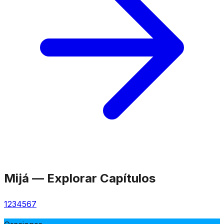
Mijá
—
Explorar Capítulos
1
2
3
4
5
6
7