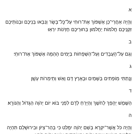
א
וְהָיָה אַחֲרֵי־כֵן אֶשְׁפּוֹךְ אֶת־רוּחִי עַל־כׇּל־בָּשָׂר וְנִבְּאוּ בְּנֵיכֶם וּבְנוֹתֵיכֶם
זִקְנֵיכֶם חֲלֹמוֹת יַחֲלֹמוּן בַּחוּרֵיכֶם חֶזְיֹנוֹת יִרְאֽוּ׃
ב
וְגַם עַל־הָעֲבָדִים וְעַל־הַשְּׁפָחוֹת בַּיָּמִים הָהֵמָּה אֶשְׁפּוֹךְ אֶת־רוּחִֽי׃
ג
וְנָֽתַתִּי מֽוֹפְתִים בַּשָּׁמַיִם וּבָאָרֶץ דָּם וָאֵשׁ וְתִֽימְרוֹת עָשָֽׁן׃
ד
הַשֶּׁמֶשׁ יֵהָפֵךְ לְחֹשֶׁךְ וְהַיָּרֵחַ לְדָם לִפְנֵי בּוֹא יוֹם יְהֹוָה הַגָּדוֹל וְהַנּוֹרָֽא׃
ה
וְהָיָה כֹּל אֲשֶׁר־יִקְרָא בְּשֵׁם יְהֹוָה יִמָּלֵט כִּי בְּהַר־צִיּוֹן וּבִירוּשָׁלַ͏ִם תִּהְיֶה