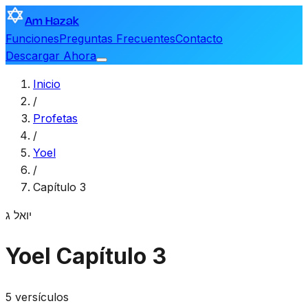
Am Hazak
Funciones
Preguntas Frecuentes
Contacto
Descargar Ahora
Inicio
/
Profetas
/
Yoel
/
Capítulo 3
יואל
ג
Yoel
Capítulo 3
5 versículos