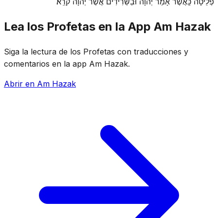
פְלֵיטָה כַּֽאֲשֶׁר אָמַר יְהֹוָה וּבַשְּׂרִידִים אֲשֶׁר יְהֹוָה קֹרֵֽא׃
Lea los Profetas en la App Am Hazak
Siga la lectura de los Profetas con traducciones y
comentarios en la app Am Hazak.
Abrir en Am Hazak