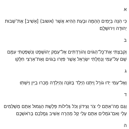
א
כִּי הִנֵּה בַּיָּמִים הָהֵמָּה וּבָעֵת הַהִיא אֲשֶׁר (אשוב) [אָשִׁיב] אֶת־שְׁבוּת
יְהוּדָה וִירוּשָׁלָֽ͏ִם׃
ב
וְקִבַּצְתִּי אֶת־כׇּל־הַגּוֹיִם וְהוֹרַדְתִּים אֶל־עֵמֶק יְהוֹשָׁפָט וְנִשְׁפַּטְתִּי עִמָּם
שָׁם עַל־עַמִּי וְנַחֲלָתִי יִשְׂרָאֵל אֲשֶׁר פִּזְּרוּ בַגּוֹיִם וְאֶת־אַרְצִי חִלֵּֽקוּ׃
ג
וְאֶל־עַמִּי יַדּוּ גוֹרָל וַֽיִּתְּנוּ הַיֶּלֶד בַּזּוֹנָה וְהַיַּלְדָּה מָכְרוּ בַיַּיִן וַיִּשְׁתּֽוּ׃
ד
וְגַם מָה־אַתֶּם לִי צֹר וְצִידוֹן וְכֹל גְּלִילוֹת פְּלָשֶׁת הַגְּמוּל אַתֶּם מְשַׁלְּמִים
עָלָי וְאִם־גֹּמְלִים אַתֶּם עָלַי קַל מְהֵרָה אָשִׁיב גְּמֻֽלְכֶם בְּרֹאשְׁכֶֽם׃
ה