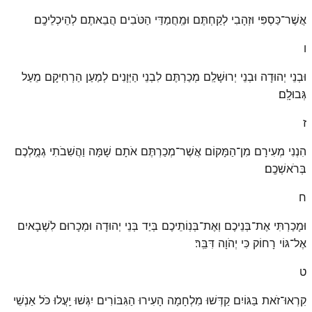
אֲשֶׁר־כַּסְפִּי וּזְהָבִי לְקַחְתֶּם וּמַֽחֲמַדַּי הַטֹּבִים הֲבֵאתֶם לְהֵיכְלֵיכֶֽם׃
ו
וּבְנֵי יְהוּדָה וּבְנֵי יְרוּשָׁלַ͏ִם מְכַרְתֶּם לִבְנֵי הַיְּוָנִים לְמַעַן הַרְחִיקָם מֵעַל
גְּבוּלָֽם׃
ז
הִנְנִי מְעִירָם מִן־הַמָּקוֹם אֲשֶׁר־מְכַרְתֶּם אֹתָם שָׁמָּה וַהֲשִׁבֹתִי גְמֻֽלְכֶם
בְּרֹאשְׁכֶֽם׃
ח
וּמָכַרְתִּי אֶת־בְּנֵיכֶם וְאֶת־בְּנֽוֹתֵיכֶם בְּיַד בְּנֵי יְהוּדָה וּמְכָרוּם לִשְׁבָאיִם
אֶל־גּוֹי רָחוֹק כִּי יְהֹוָה דִּבֵּֽר׃
ט
קִרְאוּ־זֹאת בַּגּוֹיִם קַדְּשׁוּ מִלְחָמָה הָעִירוּ הַגִּבּוֹרִים יִגְּשׁוּ יַֽעֲלוּ כֹּל אַנְשֵׁי