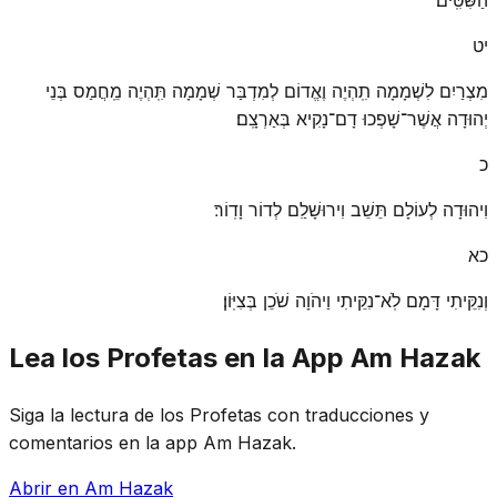
יט
מִצְרַיִם לִשְׁמָמָה תִֽהְיֶה וֶאֱדוֹם לְמִדְבַּר שְׁמָמָה תִּֽהְיֶה מֵֽחֲמַס בְּנֵי
יְהוּדָה אֲשֶׁר־שָׁפְכוּ דָם־נָקִיא בְּאַרְצָֽם׃
כ
וִיהוּדָה לְעוֹלָם תֵּשֵׁב וִירוּשָׁלַ͏ִם לְדוֹר וָדֽוֹר׃
כא
וְנִקֵּיתִי דָּמָם לֹֽא־נִקֵּיתִי וַיהֹוָה שֹׁכֵן בְּצִיּֽוֹן׃
Lea los Profetas en la App Am Hazak
Siga la lectura de los Profetas con traducciones y
comentarios en la app Am Hazak.
Abrir en Am Hazak