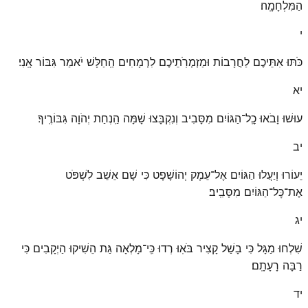
הַמִּלְחָמָֽה׃
י
כֹּתּוּ אִתֵּיכֶם לַחֲרָבוֹת וּמַזְמְרֹֽתֵיכֶם לִרְמָחִים הַֽחַלָּשׁ יֹאמַר גִּבּוֹר אָֽנִי׃
יא
עוּשׁוּ וָבֹאוּ כׇֽל־הַגּוֹיִם מִסָּבִיב וְנִקְבָּצוּ שָׁמָּה הַֽנְחַת יְהֹוָה גִּבּוֹרֶֽיךָ׃
יב
יֵעוֹרוּ וְיַעֲלוּ הַגּוֹיִם אֶל־עֵמֶק יְהוֹשָׁפָט כִּי שָׁם אֵשֵׁב לִשְׁפֹּט
אֶת־כׇּל־הַגּוֹיִם מִסָּבִֽיב׃
יג
שִׁלְחוּ מַגָּל כִּי בָשַׁל קָצִיר בֹּאֽוּ רְדוּ כִּֽי־מָלְאָה גַּת הֵשִׁיקוּ הַיְקָבִים כִּי
רַבָּה רָעָתָֽם׃
יד