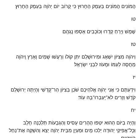
הֲמוֹנִים הֲמוֹנִים בְּעֵמֶק הֶחָרוּץ כִּי קָרוֹב יוֹם יְהֹוָה בְּעֵמֶק הֶחָרֽוּץ׃
טו
שֶׁמֶשׁ וְיָרֵחַ קָדָרוּ וְכוֹכָבִים אָסְפוּ נׇגְהָֽם׃
טז
וַיהֹוָה מִצִּיּוֹן יִשְׁאָג וּמִירוּשָׁלַ͏ִם יִתֵּן קוֹלוֹ וְרָעֲשׁוּ שָׁמַיִם וָאָרֶץ וַֽיהֹוָה
מַחֲסֶה לְעַמּוֹ וּמָעוֹז לִבְנֵי יִשְׂרָאֵֽל׃
יז
וִידַעְתֶּם כִּי אֲנִי יְהֹוָה אֱלֹהֵיכֶם שֹׁכֵן בְּצִיּוֹן הַר־קׇדְשִׁי וְהָיְתָה יְרוּשָׁלַ͏ִם
קֹדֶשׁ וְזָרִים לֹא־יַֽעַבְרוּ־בָהּ עֽוֹד׃
יח
וְהָיָה בַיּוֹם הַהוּא יִטְּפוּ הֶהָרִים עָסִיס וְהַגְּבָעוֹת תֵּלַכְנָה חָלָב
וְכׇל־אֲפִיקֵי יְהוּדָה יֵלְכוּ מָיִם וּמַעְיָן מִבֵּית יְהֹוָה יֵצֵא וְהִשְׁקָה אֶת־נַחַל
הַשִּׁטִּֽים׃