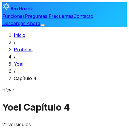
Am Hazak
Funciones
Preguntas Frecuentes
Contacto
Descargar Ahora
Inicio
/
Profetas
/
Yoel
/
Capítulo 4
יואל
ד
Yoel
Capítulo 4
21 versículos