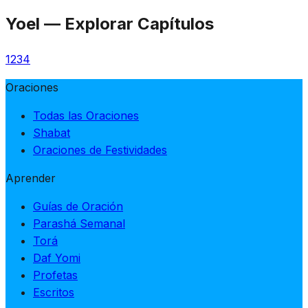
Yoel
—
Explorar Capítulos
1
2
3
4
Oraciones
Todas las Oraciones
Shabat
Oraciones de Festividades
Aprender
Guías de Oración
Parashá Semanal
Torá
Daf Yomi
Profetas
Escritos