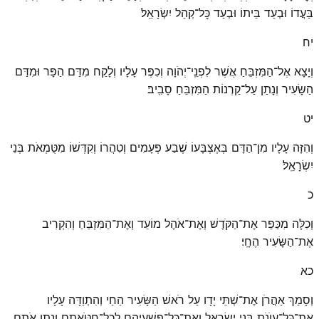
בַּעֲדוֹ וּבְעַד בֵּיתוֹ וּבְעַד כׇּל־קְהַל יִשְׂרָאֵֽל׃
יח
וְיָצָא אֶל־הַמִּזְבֵּחַ אֲשֶׁר לִפְנֵֽי־יְהֹוָה וְכִפֶּר עָלָיו וְלָקַח מִדַּם הַפָּר וּמִדַּם
הַשָּׂעִיר וְנָתַן עַל־קַרְנוֹת הַמִּזְבֵּחַ סָבִֽיב׃
יט
וְהִזָּה עָלָיו מִן־הַדָּם בְּאֶצְבָּעוֹ שֶׁבַע פְּעָמִים וְטִהֲרוֹ וְקִדְּשׁוֹ מִטֻּמְאֹת בְּנֵי
יִשְׂרָאֵֽל׃
כ
וְכִלָּה מִכַּפֵּר אֶת־הַקֹּדֶשׁ וְאֶת־אֹהֶל מוֹעֵד וְאֶת־הַמִּזְבֵּחַ וְהִקְרִיב
אֶת־הַשָּׂעִיר הֶחָֽי׃
כא
וְסָמַךְ אַהֲרֹן אֶת־שְׁתֵּי יָדָו עַל רֹאשׁ הַשָּׂעִיר הַחַי וְהִתְוַדָּה עָלָיו
אֶת־כׇּל־עֲוֺנֹת בְּנֵי יִשְׂרָאֵל וְאֶת־כׇּל־פִּשְׁעֵיהֶם לְכׇל־חַטֹּאתָם וְנָתַן אֹתָם