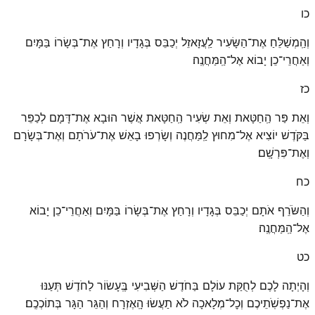
כו
וְהַֽמְשַׁלֵּחַ אֶת־הַשָּׂעִיר לַֽעֲזָאזֵל יְכַבֵּס בְּגָדָיו וְרָחַץ אֶת־בְּשָׂרוֹ בַּמָּיִם
וְאַחֲרֵי־כֵן יָבוֹא אֶל־הַֽמַּחֲנֶֽה׃
כז
וְאֵת פַּר הַֽחַטָּאת וְאֵת שְׂעִיר הַֽחַטָּאת אֲשֶׁר הוּבָא אֶת־דָּמָם לְכַפֵּר
בַּקֹּדֶשׁ יוֹצִיא אֶל־מִחוּץ לַֽמַּחֲנֶה וְשָׂרְפוּ בָאֵשׁ אֶת־עֹרֹתָם וְאֶת־בְּשָׂרָם
וְאֶת־פִּרְשָֽׁם׃
כח
וְהַשֹּׂרֵף אֹתָם יְכַבֵּס בְּגָדָיו וְרָחַץ אֶת־בְּשָׂרוֹ בַּמָּיִם וְאַחֲרֵי־כֵן יָבוֹא
אֶל־הַֽמַּחֲנֶֽה׃
כט
וְהָיְתָה לָכֶם לְחֻקַּת עוֹלָם בַּחֹדֶשׁ הַשְּׁבִיעִי בֶּֽעָשׂוֹר לַחֹדֶשׁ תְּעַנּוּ
אֶת־נַפְשֹֽׁתֵיכֶם וְכׇל־מְלָאכָה לֹא תַעֲשׂוּ הָֽאֶזְרָח וְהַגֵּר הַגָּר בְּתוֹכְכֶֽם׃