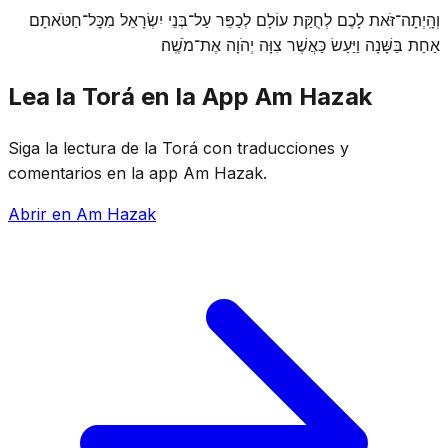
וְהָֽיְתָה־זֹּאת לָכֶם לְחֻקַּת עוֹלָם לְכַפֵּר עַל־בְּנֵי יִשְׂרָאֵל מִכׇּל־חַטֹּאתָם
אַחַת בַּשָּׁנָה וַיַּעַשׂ כַּאֲשֶׁר צִוָּה יְהֹוָה אֶת־מֹשֶֽׁה׃
Lea la Torá en la App Am Hazak
Siga la lectura de la Torá con traducciones y
comentarios en la app Am Hazak.
Abrir en Am Hazak