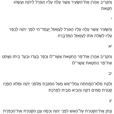
וְהִקְרִיב אַהֲרֹן אֶת־הַשָּׂעִיר אֲשֶׁר עָלָה עָלָיו הַגּוֹרָל לַיהֹוָה וְעָשָׂהוּ
חַטָּֽאת׃
י
וְהַשָּׂעִיר אֲשֶׁר עָלָה עָלָיו הַגּוֹרָל לַעֲזָאזֵל יׇֽעֳמַד־חַי לִפְנֵי יְהֹוָה לְכַפֵּר
עָלָיו לְשַׁלַּח אֹתוֹ לַעֲזָאזֵל הַמִּדְבָּֽרָה׃
יא
וְהִקְרִיב אַהֲרֹן אֶת־פַּר הַֽחַטָּאת אֲשֶׁר־לוֹ וְכִפֶּר בַּֽעֲדוֹ וּבְעַד בֵּיתוֹ וְשָׁחַט
אֶת־פַּר הַֽחַטָּאת אֲשֶׁר־לֽוֹ׃
יב
וְלָקַח מְלֹֽא־הַמַּחְתָּה גַּֽחֲלֵי־אֵשׁ מֵעַל הַמִּזְבֵּחַ מִלִּפְנֵי יְהֹוָה וּמְלֹא חׇפְנָיו
קְטֹרֶת סַמִּים דַּקָּה וְהֵבִיא מִבֵּית לַפָּרֹֽכֶת׃
יג
וְנָתַן אֶֽת־הַקְּטֹרֶת עַל־הָאֵשׁ לִפְנֵי יְהֹוָה וְכִסָּה עֲנַן הַקְּטֹרֶת אֶת־הַכַּפֹּרֶת