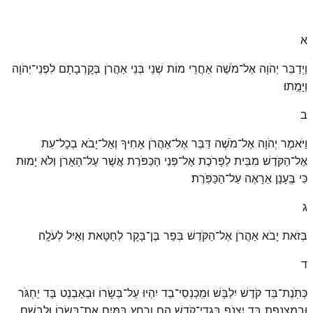
א
וַיְדַבֵּר יְהֹוָה אֶל־מֹשֶׁה אַחֲרֵי מוֹת שְׁנֵי בְּנֵי אַהֲרֹן בְּקׇרְבָתָם לִפְנֵי־יְהֹוָה
וַיָּמֻֽתוּ׃
ב
וַיֹּאמֶר יְהֹוָה אֶל־מֹשֶׁה דַּבֵּר אֶל־אַהֲרֹן אָחִיךָ וְאַל־יָבֹא בְכׇל־עֵת
אֶל־הַקֹּדֶשׁ מִבֵּית לַפָּרֹכֶת אֶל־פְּנֵי הַכַּפֹּרֶת אֲשֶׁר עַל־הָאָרֹן וְלֹא יָמוּת
כִּי בֶּֽעָנָן אֵרָאֶה עַל־הַכַּפֹּֽרֶת׃
ג
בְּזֹאת יָבֹא אַהֲרֹן אֶל־הַקֹּדֶשׁ בְּפַר בֶּן־בָּקָר לְחַטָּאת וְאַיִל לְעֹלָֽה׃
ד
כְּתֹֽנֶת־בַּד קֹדֶשׁ יִלְבָּשׁ וּמִֽכְנְסֵי־בַד יִהְיוּ עַל־בְּשָׂרוֹ וּבְאַבְנֵט בַּד יַחְגֹּר
וּבְמִצְנֶפֶת בַּד יִצְנֹף בִּגְדֵי־קֹדֶשׁ הֵם וְרָחַץ בַּמַּיִם אֶת־בְּשָׂרוֹ וּלְבֵשָֽׁם׃