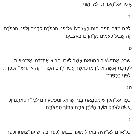
אֲשֶׁר עַל־הָעֵדוּת וְלֹא יָמֽוּת׃
יד
וְלָקַח מִדַּם הַפָּר וְהִזָּה בְאֶצְבָּעוֹ עַל־פְּנֵי הַכַּפֹּרֶת קֵדְמָה וְלִפְנֵי הַכַּפֹּרֶת
יַזֶּה שֶֽׁבַע־פְּעָמִים מִן־הַדָּם בְּאֶצְבָּעֽוֹ׃
טו
וְשָׁחַט אֶת־שְׂעִיר הַֽחַטָּאת אֲשֶׁר לָעָם וְהֵבִיא אֶת־דָּמוֹ אֶל־מִבֵּית
לַפָּרֹכֶת וְעָשָׂה אֶת־דָּמוֹ כַּאֲשֶׁר עָשָׂה לְדַם הַפָּר וְהִזָּה אֹתוֹ עַל־הַכַּפֹּרֶת
וְלִפְנֵי הַכַּפֹּֽרֶת׃
טז
וְכִפֶּר עַל־הַקֹּדֶשׁ מִטֻּמְאֹת בְּנֵי יִשְׂרָאֵל וּמִפִּשְׁעֵיהֶם לְכׇל־חַטֹּאתָם וְכֵן
יַעֲשֶׂה לְאֹהֶל מוֹעֵד הַשֹּׁכֵן אִתָּם בְּתוֹךְ טֻמְאֹתָֽם׃
יז
וְכׇל־אָדָם לֹא־יִהְיֶה בְּאֹהֶל מוֹעֵד בְּבֹאוֹ לְכַפֵּר בַּקֹּדֶשׁ עַד־צֵאתוֹ וְכִפֶּר