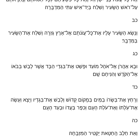
עַל־רֹאשׁ הַשָּׂעִיר וְשִׁלַּח בְּיַד־אִישׁ עִתִּי הַמִּדְבָּֽרָה׃
כב
וְנָשָׂא הַשָּׂעִיר עָלָיו אֶת־כׇּל־עֲוֺנֹתָם אֶל־אֶרֶץ גְּזֵרָה וְשִׁלַּח אֶת־הַשָּׂעִיר
בַּמִּדְבָּֽר׃
כג
וּבָא אַהֲרֹן אֶל־אֹהֶל מוֹעֵד וּפָשַׁט אֶת־בִּגְדֵי הַבָּד אֲשֶׁר לָבַשׁ בְּבֹאוֹ
אֶל־הַקֹּדֶשׁ וְהִנִּיחָם שָֽׁם׃
כד
וְרָחַץ אֶת־בְּשָׂרוֹ בַמַּיִם בְּמָקוֹם קָדוֹשׁ וְלָבַשׁ אֶת־בְּגָדָיו וְיָצָא וְעָשָׂה
אֶת־עֹֽלָתוֹ וְאֶת־עֹלַת הָעָם וְכִפֶּר בַּעֲדוֹ וּבְעַד הָעָֽם׃
כה
וְאֵת חֵלֶב הַֽחַטָּאת יַקְטִיר הַמִּזְבֵּֽחָה׃