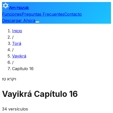
Am Hazak
Funciones
Preguntas Frecuentes
Contacto
Descargar Ahora
Inicio
/
Torá
/
Vayikrá
/
Capítulo 16
ויקרא
טז
Vayikrá
Capítulo 16
34 versículos