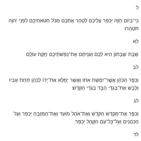
ל
כִּֽי־בַיּוֹם הַזֶּה יְכַפֵּר עֲלֵיכֶם לְטַהֵר אֶתְכֶם מִכֹּל חַטֹּאתֵיכֶם לִפְנֵי יְהֹוָה
תִּטְהָֽרוּ׃
לא
שַׁבַּת שַׁבָּתוֹן הִיא לָכֶם וְעִנִּיתֶם אֶת־נַפְשֹׁתֵיכֶם חֻקַּת עוֹלָֽם׃
לב
וְכִפֶּר הַכֹּהֵן אֲשֶׁר־יִמְשַׁח אֹתוֹ וַאֲשֶׁר יְמַלֵּא אֶת־יָדוֹ לְכַהֵן תַּחַת אָבִיו
וְלָבַשׁ אֶת־בִּגְדֵי הַבָּד בִּגְדֵי הַקֹּֽדֶשׁ׃
לג
וְכִפֶּר אֶת־מִקְדַּשׁ הַקֹּדֶשׁ וְאֶת־אֹהֶל מוֹעֵד וְאֶת־הַמִּזְבֵּחַ יְכַפֵּר וְעַל
הַכֹּהֲנִים וְעַל־כׇּל־עַם הַקָּהָל יְכַפֵּֽר׃
לד