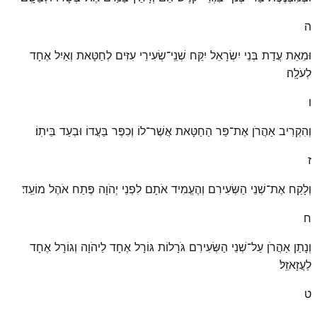
ה
וּמֵאֵת עֲדַת בְּנֵי יִשְׂרָאֵל יִקַּח שְׁנֵֽי־שְׂעִירֵי עִזִּים לְחַטָּאת וְאַיִל אֶחָד
לְעֹלָֽה׃
ו
וְהִקְרִיב אַהֲרֹן אֶת־פַּר הַחַטָּאת אֲשֶׁר־לוֹ וְכִפֶּר בַּעֲדוֹ וּבְעַד בֵּיתֽוֹ׃
ז
וְלָקַח אֶת־שְׁנֵי הַשְּׂעִירִם וְהֶעֱמִיד אֹתָם לִפְנֵי יְהֹוָה פֶּתַח אֹהֶל מוֹעֵֽד׃
ח
וְנָתַן אַהֲרֹן עַל־שְׁנֵי הַשְּׂעִירִם גֹּרָלוֹת גּוֹרָל אֶחָד לַיהֹוָה וְגוֹרָל אֶחָד
לַעֲזָאזֵֽל׃
ט