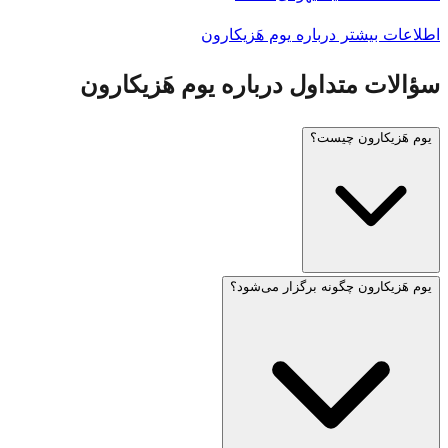
اطلاعات بیشتر درباره یوم هَزیکارون
سؤالات متداول درباره یوم هَزیکارون
یوم هَزیکارون چیست؟
یوم هَزیکارون چگونه برگزار می‌شود؟
یوم هَزیکارون (روز یادبود اسرائیل) در چهارم ایار، یک روز قبل از
یوم هَعَصمَئوت، برگزار می‌شود. این روز یادآور سربازان جانباخته
اسرائیلی و قربانیان تروریسم است. آژیر یک دقیقه‌ای در ساعت ۸
شب عصر قبل و آژیر دو دقیقه‌ای در ساعت ۱۱ صبح روز بعد به
صدا درمی‌آید که طی آن کل کشور در سکوت می‌ایستد.