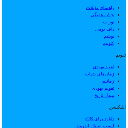
راهنمای تفیلات
پَرَشَه هفتگی
تورات
داف یومی
نویئیم
کتوبیم
تقویم
اعیاد یهودی
زمان‌های شبات
زمانیم
تقویم یهودی
مبدل تاریخ
اپلیکیشن
دانلود برای iOS
لیست انتظار اندروید