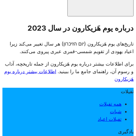
مراسم یادبود در گورستان‌های نظامی سراسر اسرائیل برگزار
درباره یوم هَزیکارون در سال 2023
شده و خانواده‌ها از مزار سربازان جانباخته بازدید می‌کنند. مراکز
تفریحی طبق قانون تعطیل هستند و تلویزیون و رادیو برنامه‌های
تاریخ‌های یوم هَزیکارون (יום הזיכרון) هر سال تغییر می‌کند زیرا
یادبود پخش می‌کنند. این روز با گردهمایی‌های رسمی، خواندن نام
اعیاد یهودی از تقویم شمسی-قمری عبری پیروی می‌کنند.
جانباختگان و روشن کردن شمع‌های یادبود برگزار می‌شود.
برای اطلاعات بیشتر درباره یوم هَزیکارون از جمله تاریخچه، آداب
و رسوم آن، راهنمای جامع ما را ببینید.
اطلاعات بیشتر درباره یوم
هَزیکارون
تفیلات
همه تفیلات
شبات
تفیلات اعیاد
یادگیری