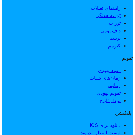
راهنمای تفیلات
پَرَشَه هفتگی
تورات
داف یومی
نویئیم
کتوبیم
تقویم
اعیاد یهودی
زمان‌های شبات
زمانیم
تقویم یهودی
مبدل تاریخ
اپلیکیشن
دانلود برای iOS
لیست انتظار اندروید