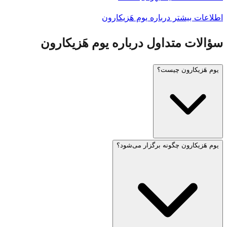
اطلاعات بیشتر درباره یوم هَزیکارون
سؤالات متداول درباره یوم هَزیکارون
یوم هَزیکارون چیست؟
یوم هَزیکارون چگونه برگزار می‌شود؟
یوم هَزیکارون (روز یادبود اسرائیل) در چهارم ایار، یک روز قبل از
یوم هَعَصمَئوت، برگزار می‌شود. این روز یادآور سربازان جانباخته
اسرائیلی و قربانیان تروریسم است. آژیر یک دقیقه‌ای در ساعت ۸
شب عصر قبل و آژیر دو دقیقه‌ای در ساعت ۱۱ صبح روز بعد به
صدا درمی‌آید که طی آن کل کشور در سکوت می‌ایستد.