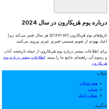
مراسم یادبود در گورستان‌های نظامی سراسر اسرائیل برگزار
درباره یوم هَزیکارون در سال 2024
شده و خانواده‌ها از مزار سربازان جانباخته بازدید می‌کنند. مراکز
تفریحی طبق قانون تعطیل هستند و تلویزیون و رادیو برنامه‌های
تاریخ‌های یوم هَزیکارون (יום הזיכרון) هر سال تغییر می‌کند زیرا
یادبود پخش می‌کنند. این روز با گردهمایی‌های رسمی، خواندن نام
اعیاد یهودی از تقویم شمسی-قمری عبری پیروی می‌کنند.
جانباختگان و روشن کردن شمع‌های یادبود برگزار می‌شود.
برای اطلاعات بیشتر درباره یوم هَزیکارون از جمله تاریخچه، آداب
و رسوم آن، راهنمای جامع ما را ببینید.
اطلاعات بیشتر درباره یوم
هَزیکارون
تفیلات
همه تفیلات
شبات
تفیلات اعیاد
یادگیری