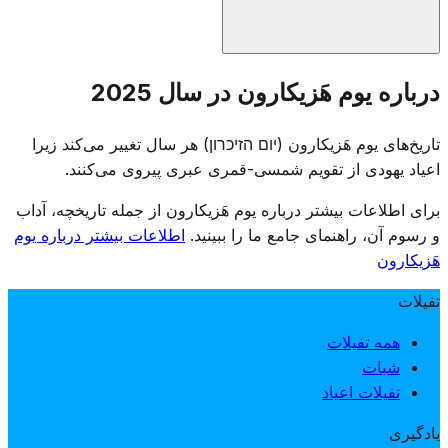
مراسم یادبود در گورستان‌های نظامی سراسر اسرائیل برگزار
درباره یوم هَزیکارون در سال 2025
شده و خانواده‌ها از مزار سربازان جانباخته بازدید می‌کنند. مراکز
تفریحی طبق قانون تعطیل هستند و تلویزیون و رادیو برنامه‌های
تاریخ‌های یوم هَزیکارون (יום הזיכרון) هر سال تغییر می‌کند زیرا
یادبود پخش می‌کنند. این روز با گردهمایی‌های رسمی، خواندن نام
اعیاد یهودی از تقویم شمسی-قمری عبری پیروی می‌کنند.
جانباختگان و روشن کردن شمع‌های یادبود برگزار می‌شود.
برای اطلاعات بیشتر درباره یوم هَزیکارون از جمله تاریخچه، آداب
و رسوم آن، راهنمای جامع ما را ببینید.
اطلاعات بیشتر درباره یوم
هَزیکارون
تفیلات
همه تفیلات
شبات
تفیلات اعیاد
یادگیری