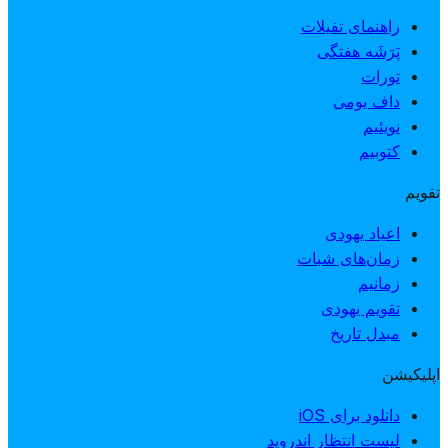
راهنمای تفیلات
پَرَشَه هفتگی
تورات
داف یومی
نویئیم
کتوبیم
تقویم
اعیاد یهودی
زمان‌های شبات
زمانیم
تقویم یهودی
مبدل تاریخ
اپلیکیشن
دانلود برای iOS
لیست انتظار اندروید