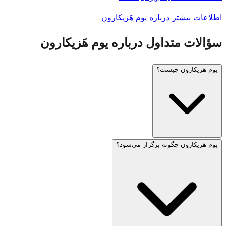
اطلاعات بیشتر درباره یوم هَزیکارون
سؤالات متداول درباره یوم هَزیکارون
یوم هَزیکارون چیست؟
یوم هَزیکارون چگونه برگزار می‌شود؟
یوم هَزیکارون (روز یادبود اسرائیل) در چهارم ایار، یک روز قبل از
یوم هَعَصمَئوت، برگزار می‌شود. این روز یادآور سربازان جانباخته
اسرائیلی و قربانیان تروریسم است. آژیر یک دقیقه‌ای در ساعت ۸
شب عصر قبل و آژیر دو دقیقه‌ای در ساعت ۱۱ صبح روز بعد به
صدا درمی‌آید که طی آن کل کشور در سکوت می‌ایستد.