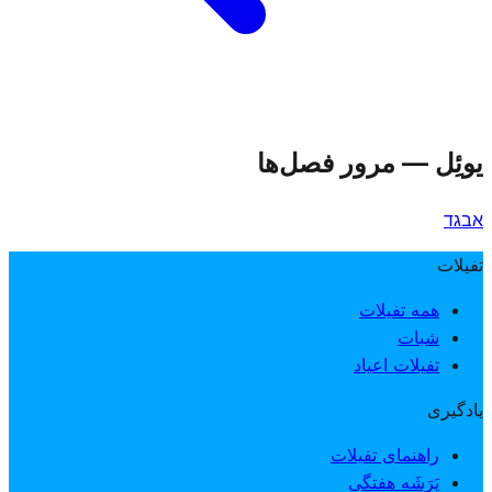
یوئِل
—
مرور فصل‌ها
א
ב
ג
ד
تفیلات
همه تفیلات
شبات
تفیلات اعیاد
یادگیری
راهنمای تفیلات
پَرَشَه هفتگی