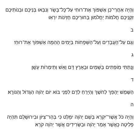
וְהָיָה אַחֲרֵי־כֵן אֶשְׁפּוֹךְ אֶת־רוּחִי עַל־כׇּל־בָּשָׂר וְנִבְּאוּ בְּנֵיכֶם וּבְנוֹתֵיכֶם
זִקְנֵיכֶם חֲלֹמוֹת יַחֲלֹמוּן בַּחוּרֵיכֶם חֶזְיֹנוֹת יִרְאֽוּ׃
ב
וְגַם עַל־הָעֲבָדִים וְעַל־הַשְּׁפָחוֹת בַּיָּמִים הָהֵמָּה אֶשְׁפּוֹךְ אֶת־רוּחִֽי׃
ג
וְנָֽתַתִּי מֽוֹפְתִים בַּשָּׁמַיִם וּבָאָרֶץ דָּם וָאֵשׁ וְתִֽימְרוֹת עָשָֽׁן׃
ד
הַשֶּׁמֶשׁ יֵהָפֵךְ לְחֹשֶׁךְ וְהַיָּרֵחַ לְדָם לִפְנֵי בּוֹא יוֹם יְהֹוָה הַגָּדוֹל וְהַנּוֹרָֽא׃
ה
וְהָיָה כֹּל אֲשֶׁר־יִקְרָא בְּשֵׁם יְהֹוָה יִמָּלֵט כִּי בְּהַר־צִיּוֹן וּבִירוּשָׁלַ͏ִם תִּהְיֶה
פְלֵיטָה כַּֽאֲשֶׁר אָמַר יְהֹוָה וּבַשְּׂרִידִים אֲשֶׁר יְהֹוָה קֹרֵֽא׃