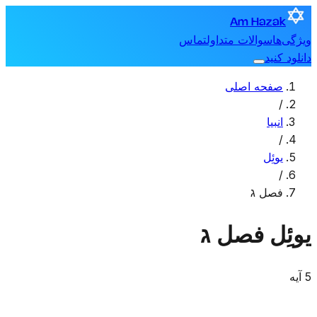
Am Hazak
ویژگی‌ها
سوالات متداول
تماس
دانلود کنید
صفحه اصلی
/
انبیا
/
یوئِل
/
فصل ג
یوئِل
فصل ג
5 آیه