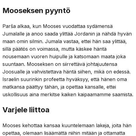
Mooseksen pyyntö
Parša alkaa, kun Mooses vuodattaa sydämensä
Jumalalle ja anoo saada ylittää Jordanin ja nähdä hyvän
maan omin silmin. Jumala vastaa, ettei hän saa ylittää,
sillä päätös on voimassa, mutta käskee häntä
nousemaan vuoren huipulle ja katsomaan maata joka
suuntaan. Mooseksen on siirrettävä johtajuutensa
Joosualle ja vahvistettava häntä siihen, mikä on edessä.
Israelin suurinkin profeetta hyväksyy, että hänen oma
matkansa päättyy tähän, ja opettaa kansalle, ettei
uskollisuus aina merkitse kaiken kaipaamamme saamista.
Varjele liittoa
Mooses kehottaa kansaa kuuntelemaan lakeja, joita hän
opettaa, olemaan lisäämättä niihin mitään ja ottamatta