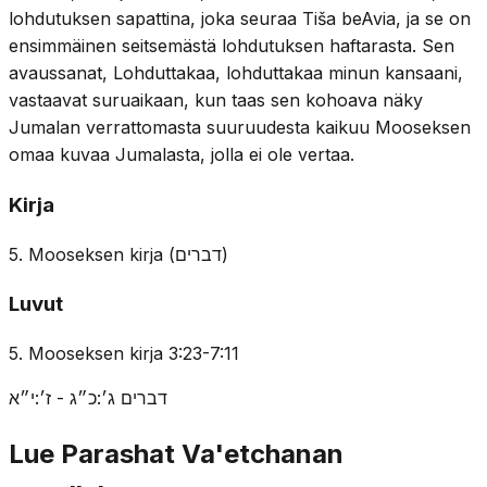
lohdutuksen sapattina, joka seuraa Tiša beAvia, ja se on
ensimmäinen seitsemästä lohdutuksen haftarasta. Sen
avaussanat, Lohduttakaa, lohduttakaa minun kansaani,
vastaavat suruaikaan, kun taas sen kohoava näky
Jumalan verrattomasta suuruudesta kaikuu Mooseksen
omaa kuvaa Jumalasta, jolla ei ole vertaa.
Kirja
5. Mooseksen kirja
(
דברים
)
Luvut
5. Mooseksen kirja 3:23-7:11
דברים ג׳:כ״ג - ז׳:י״א
Lue Parashat Va'etchanan