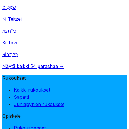
שֹׁפְטִים
Ki Teitzei
כִּי־תֵצֵא
Ki Tavo
כִּי־תָבוֹא
Näytä kaikki 54 parashaa →
Rukoukset
Kaikki rukoukset
Sapatti
Juhlapyhien rukoukset
Opiskele
Rukousoppaat