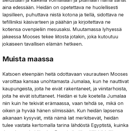
aina edessään. Heidän on opetettava ne huolellisesti
lapsilleen, puhuttava niistä kotona ja tiellä, sidottava ne
tefilliniksi käsivarteen ja päähän ja kirjoitettava ne
kotiensa ovenpieliin mesusaksi. Muutamassa lyhyessä
jakeessa Mooses tekee liitosta jotakin, joka kutoutuu
jokaiseen tavallisen elämän hetkeen.
Muista maassa
Katsoen eteenpäin heitä odottavaan vaurauteen Mooses
varoittaa kansaa unohtamasta Jumalaa, kun he nauttivat
kaupungeista, joita he eivät rakentaneet, ja viinitarhoista,
joita he eivät istuttaneet. Heidän ei tule koetella Jumalaa
niin kuin he tekivät erämaassa, vaan tehdä se, mikä on
oikein ja hyvää hänen silmissään. Kun heidän lapsensa
aikanaan kysyvät, mitä nämä lait merkitsevät, heidän
tulee vastata kertomalla tarina lähdöstä Egyptistä, kuinka