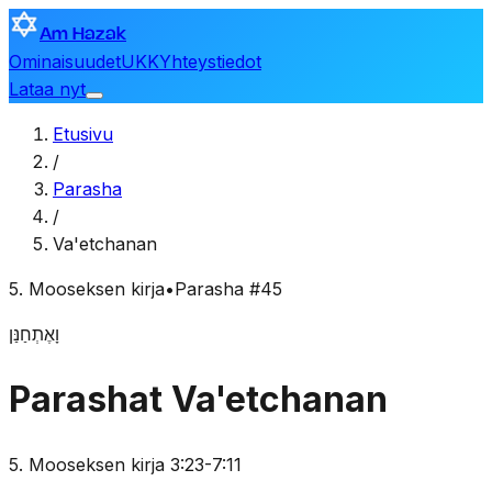
Am Hazak
Ominaisuudet
UKK
Yhteystiedot
Lataa nyt
Etusivu
/
Parasha
/
Va'etchanan
5. Mooseksen kirja
•
Parasha #45
וָאֶתְחַנַּן
Parashat Va'etchanan
5. Mooseksen kirja 3:23-7:11