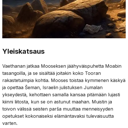
Yleiskatsaus
Vaethanan jatkaa Mooseksen jäähyväispuhetta Moabin
tasangoilla, ja se sisältää joitakin koko Tooran
rakastetuimpia kohtia. Mooses toistaa kymmenen käskyä
ja opettaa Šeman, Israelin julistuksen Jumalan
ykseydestä, kehottaen samalla kansaa pitämään lujasti
kiinni liitosta, kun se on astunut maahan. Muistin ja
toivon välissä seisten parša muuttaa menneisyyden
opetukset kokonaiseksi elämäntavaksi tulevaisuutta
varten.