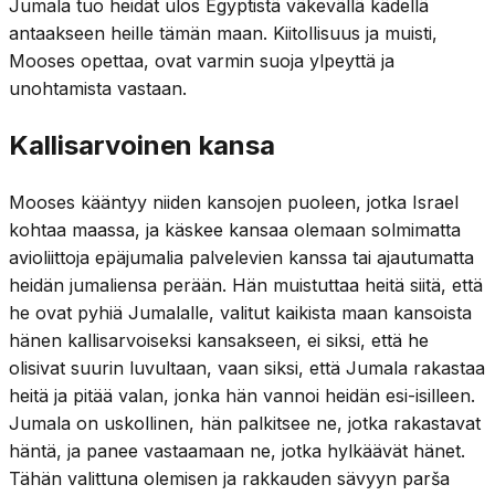
Jumala tuo heidät ulos Egyptistä väkevällä kädellä
antaakseen heille tämän maan. Kiitollisuus ja muisti,
Mooses opettaa, ovat varmin suoja ylpeyttä ja
unohtamista vastaan.
Kallisarvoinen kansa
Mooses kääntyy niiden kansojen puoleen, jotka Israel
kohtaa maassa, ja käskee kansaa olemaan solmimatta
avioliittoja epäjumalia palvelevien kanssa tai ajautumatta
heidän jumaliensa perään. Hän muistuttaa heitä siitä, että
he ovat pyhiä Jumalalle, valitut kaikista maan kansoista
hänen kallisarvoiseksi kansakseen, ei siksi, että he
olisivat suurin luvultaan, vaan siksi, että Jumala rakastaa
heitä ja pitää valan, jonka hän vannoi heidän esi-isilleen.
Jumala on uskollinen, hän palkitsee ne, jotka rakastavat
häntä, ja panee vastaamaan ne, jotka hylkäävät hänet.
Tähän valittuna olemisen ja rakkauden sävyyn parša