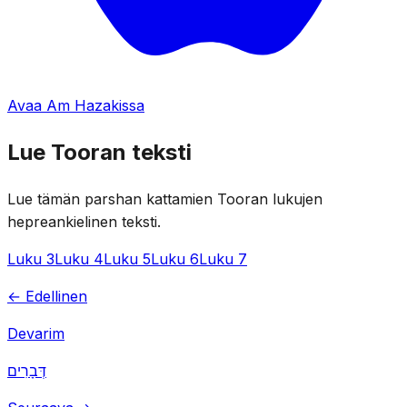
Avaa Am Hazakissa
Lue Tooran teksti
Lue tämän parshan kattamien Tooran lukujen
hepreankielinen teksti.
Luku 3
Luku 4
Luku 5
Luku 6
Luku 7
← Edellinen
Devarim
דְּבָרִים