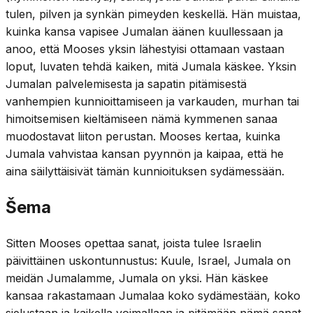
tulen, pilven ja synkän pimeyden keskellä. Hän muistaa,
kuinka kansa vapisee Jumalan äänen kuullessaan ja
anoo, että Mooses yksin lähestyisi ottamaan vastaan
loput, luvaten tehdä kaiken, mitä Jumala käskee. Yksin
Jumalan palvelemisesta ja sapatin pitämisestä
vanhempien kunnioittamiseen ja varkauden, murhan tai
himoitsemisen kieltämiseen nämä kymmenen sanaa
muodostavat liiton perustan. Mooses kertaa, kuinka
Jumala vahvistaa kansan pyynnön ja kaipaa, että he
aina säilyttäisivät tämän kunnioituksen sydämessään.
Šema
Sitten Mooses opettaa sanat, joista tulee Israelin
päivittäinen uskontunnustus: Kuule, Israel, Jumala on
meidän Jumalamme, Jumala on yksi. Hän käskee
kansaa rakastamaan Jumalaa koko sydämestään, koko
sielustaan ja kaikella voimallaan ja pitämään nämä sanat