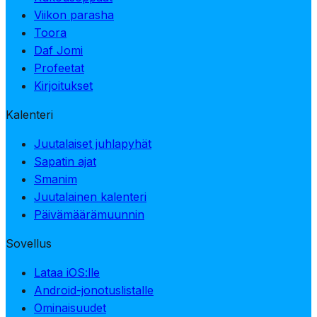
Viikon parasha
Toora
Daf Jomi
Profeetat
Kirjoitukset
Kalenteri
Juutalaiset juhlapyhät
Sapatin ajat
Smanim
Juutalainen kalenteri
Päivämäärämuunnin
Sovellus
Lataa iOS:lle
Android-jonotuslistalle
Ominaisuudet