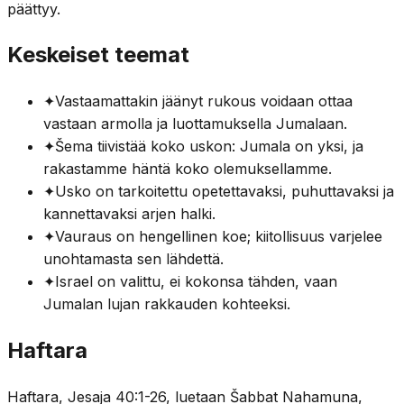
päättyy.
Keskeiset teemat
✦
Vastaamattakin jäänyt rukous voidaan ottaa
vastaan armolla ja luottamuksella Jumalaan.
✦
Šema tiivistää koko uskon: Jumala on yksi, ja
rakastamme häntä koko olemuksellamme.
✦
Usko on tarkoitettu opetettavaksi, puhuttavaksi ja
kannettavaksi arjen halki.
✦
Vauraus on hengellinen koe; kiitollisuus varjelee
unohtamasta sen lähdettä.
✦
Israel on valittu, ei kokonsa tähden, vaan
Jumalan lujan rakkauden kohteeksi.
Haftara
Haftara, Jesaja 40:1-26, luetaan Šabbat Nahamuna,