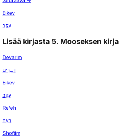
Seuraava →
Eikev
עֵקֶב
Lisää kirjasta 5. Mooseksen kirja
Devarim
דְּבָרִים
Eikev
עֵקֶב
Re'eh
רְאֵה
Shoftim