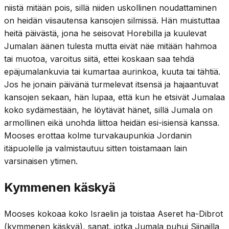
niistä mitään pois, sillä niiden uskollinen noudattaminen
on heidän viisautensa kansojen silmissä. Hän muistuttaa
heitä päivästä, jona he seisovat Horebilla ja kuulevat
Jumalan äänen tulesta mutta eivät näe mitään hahmoa
tai muotoa, varoitus siitä, ettei koskaan saa tehdä
epäjumalankuvia tai kumartaa aurinkoa, kuuta tai tähtiä.
Jos he jonain päivänä turmelevat itsensä ja hajaantuvat
kansojen sekaan, hän lupaa, että kun he etsivät Jumalaa
koko sydämestään, he löytävät hänet, sillä Jumala on
armollinen eikä unohda liittoa heidän esi-isiensä kanssa.
Mooses erottaa kolme turvakaupunkia Jordanin
itäpuolelle ja valmistautuu sitten toistamaan lain
varsinaisen ytimen.
Kymmenen käskyä
Mooses kokoaa koko Israelin ja toistaa Aseret ha-Dibrot
(kymmenen käskyä), sanat, jotka Jumala puhui Siinailla