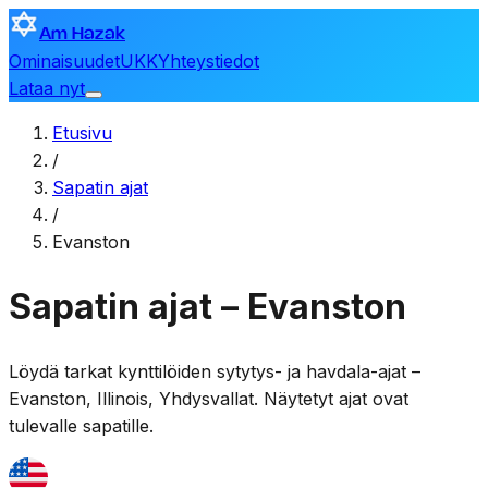
Am Hazak
Ominaisuudet
UKK
Yhteystiedot
Lataa nyt
Etusivu
/
Sapatin ajat
/
Evanston
Sapatin ajat – Evanston
Löydä tarkat kynttilöiden sytytys- ja havdala-ajat –
Evanston
,
Illinois, Yhdysvallat
. Näytetyt ajat ovat
tulevalle sapatille.