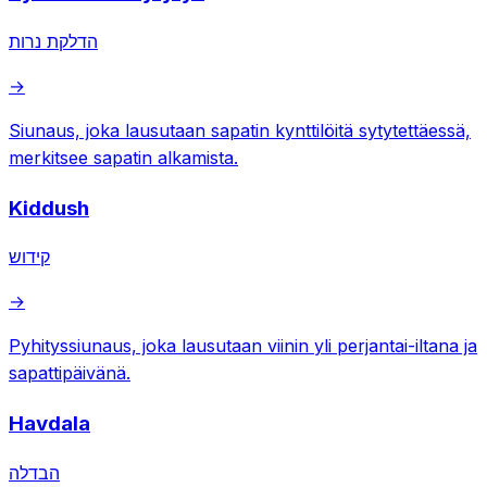
הדלקת נרות
→
Siunaus, joka lausutaan sapatin kynttilöitä sytytettäessä,
merkitsee sapatin alkamista.
Kiddush
קידוש
→
Pyhityssiunaus, joka lausutaan viinin yli perjantai-iltana ja
sapattipäivänä.
Havdala
הבדלה