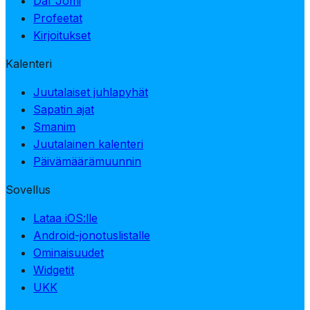
Daf Jomi
Profeetat
Kirjoitukset
Kalenteri
Juutalaiset juhlapyhät
Sapatin ajat
Smanim
Juutalainen kalenteri
Päivämäärämuunnin
Sovellus
Lataa iOS:lle
Android-jonotuslistalle
Ominaisuudet
Widgetit
UKK