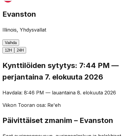
Evanston
Illinois, Yhdysvallat
Vaihda
12H
24H
Kynttilöiden sytytys
:
7:44 PM
—
perjantaina 7. elokuuta 2026
Havdala
:
8:46 PM
—
lauantaina 8. elokuuta 2026
Viikon Tooran osa
:
Re'eh
Päivittäiset zmanim – Evanston