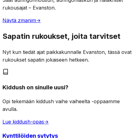
Saat auringonnousun, auringonlaskun ja halakhiset
rukousajat – Evanston.
Näytä zmanim
→
Sapatin rukoukset, joita tarvitset
Nyt kun tiedät ajat paikkakunnalle Evanston, tässä ovat
rukoukset sapatin jokaiseen hetkeen.
Kiddush on sinulle uusi?
Opi tekemään kiddush vaihe vaiheelta -oppaamme
avulla.
Lue kiddush-opas
→
Kynttilöiden sytytys