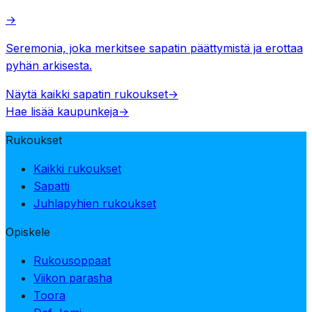
→
Seremonia, joka merkitsee sapatin päättymistä ja erottaa
pyhän arkisesta.
Näytä kaikki sapatin rukoukset
→
Hae lisää kaupunkeja
→
Rukoukset
Kaikki rukoukset
Sapatti
Juhlapyhien rukoukset
Opiskele
Rukousoppaat
Viikon parasha
Toora