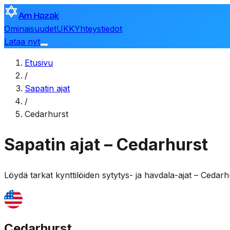
Am Hazak
Ominaisuudet
UKK
Yhteystiedot
Lataa nyt
Etusivu
/
Sapatin ajat
/
Cedarhurst
Sapatin ajat – Cedarhurst
Löydä tarkat kynttilöiden sytytys- ja havdala-ajat –
Cedarh
Cedarhurst