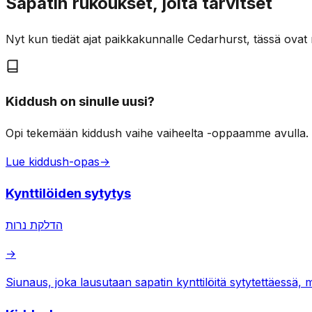
Sapatin rukoukset, joita tarvitset
Nyt kun tiedät ajat paikkakunnalle Cedarhurst, tässä ovat
Kiddush on sinulle uusi?
Opi tekemään kiddush vaihe vaiheelta -oppaamme avulla.
Lue kiddush-opas
→
Kynttilöiden sytytys
הדלקת נרות
→
Siunaus, joka lausutaan sapatin kynttilöitä sytytettäessä, 