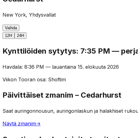
New York, Yhdysvallat
Vaihda
12H
24H
Kynttilöiden sytytys
:
7:35 PM
—
perj
Havdala
:
8:36 PM
—
lauantaina 15. elokuuta 2026
Viikon Tooran osa
:
Shoftim
Päivittäiset zmanim – Cedarhurst
Saat auringonnousun, auringonlaskun ja halakhiset rukou
Näytä zmanim
→