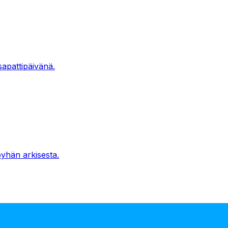
 sapattipäivänä.
pyhän arkisesta.