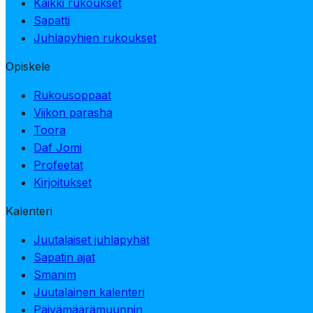
Kaikki rukoukset
Sapatti
Juhlapyhien rukoukset
Opiskele
Rukousoppaat
Viikon parasha
Toora
Daf Jomi
Profeetat
Kirjoitukset
Kalenteri
Juutalaiset juhlapyhät
Sapatin ajat
Smanim
Juutalainen kalenteri
Päivämäärämuunnin