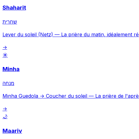
Shaharit
שחרית
Lever du soleil (Netz)
—
La prière du matin, idéalement ré
→
☀️
Minha
מנחה
Minha Guedola → Coucher du soleil
—
La prière de l'aprè
→
🌙
Maariv