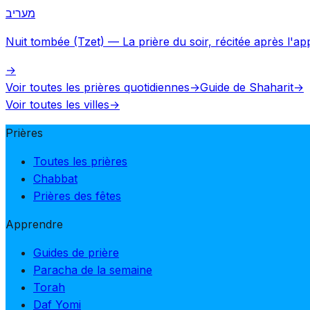
מעריב
Nuit tombée (Tzet)
—
La prière du soir, récitée après l'app
→
Voir toutes les prières quotidiennes
→
Guide de Shaharit
→
Voir toutes les villes
→
Prières
Toutes les prières
Chabbat
Prières des fêtes
Apprendre
Guides de prière
Paracha de la semaine
Torah
Daf Yomi