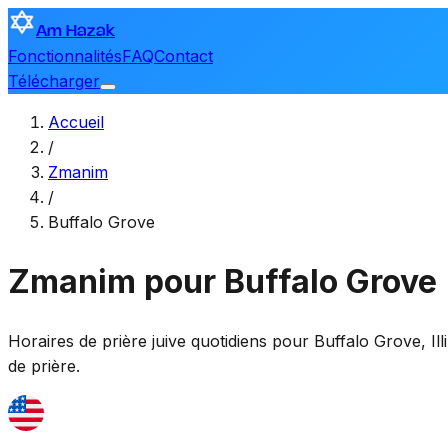
Am Hazak
Fonctionnalités
FAQ
Contact
Télécharger
Accueil
/
Zmanim
/
Buffalo Grove
Zmanim pour Buffalo Grove
Horaires de prière juive quotidiens pour
Buffalo Grove
,
Il
de prière.