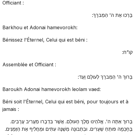
Officiant :
בָּרְכוּ אֶת ה' הַמְברָךְ:
Barkhou et Adonai hamevorokh:
Bénissez l'Éternel, Celui qui est béni :
קו”ח:
Assemblée et Officiant :
בָּרוּךְ ה' הַמְברָךְ לְעולָם וָעֶד:
Baroukh Adonai hamevorokh leolam vaed:
Béni soit l'Éternel, Celui qui est béni, pour toujours et à
jamais :
בָּרוּךְ אַתָּה ה'. אֱלהֵינוּ מֶלֶךְ הָעולָם. אֲשֶׁר בִּדְבָרו מַעֲרִיב עֲרָבִים.
בְּחָכְמָה פּותֵחַ שְׁעָרִים. וּבִתְבוּנָה מְשַׁנֶּה עִתִּים וּמַחֲלִיף אֶת הַזְּמַנִּים.