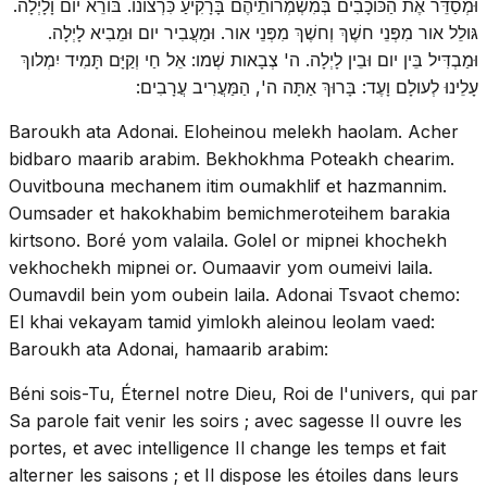
וּמְסַדֵּר אֶת הַכּוכָבִים בְּמִשְׁמְרותֵיהֶם בָּרָקִיעַ כִּרְצונו. בּורֵא יום וָלָיְלָה.
גּולֵל אור מִפְּנֵי חשֶׁךְ וְחשֶׁךְ מִפְּנֵי אור. וּמַעֲבִיר יום וּמֵבִיא לָיְלָה.
וּמַבְדִּיל בֵּין יום וּבֵין לָיְלָה. ה' צְבָאות שְׁמו: אֵל חַי וְקַיָּם תָּמִיד יִמְלוךְ
עָלֵינוּ לְעולָם וָעֶד: בָּרוּךְ אַתָּה ה', הַמַּעֲרִיב עֲרָבִים:
Baroukh ata Adonai. Eloheinou melekh haolam. Acher
bidbaro maarib arabim. Bekhokhma Poteakh chearim.
Ouvitbouna mechanem itim oumakhlif et hazmannim.
Oumsader et hakokhabim bemichmeroteihem barakia
kirtsono. Boré yom valaila. Golel or mipnei khochekh
vekhochekh mipnei or. Oumaavir yom oumeivi laila.
Oumavdil bein yom oubein laila. Adonai Tsvaot chemo:
El khai vekayam tamid yimlokh aleinou leolam vaed:
Baroukh ata Adonai, hamaarib arabim:
Béni sois-Tu, Éternel notre Dieu, Roi de l'univers, qui par
Sa parole fait venir les soirs ; avec sagesse Il ouvre les
portes, et avec intelligence Il change les temps et fait
alterner les saisons ; et Il dispose les étoiles dans leurs