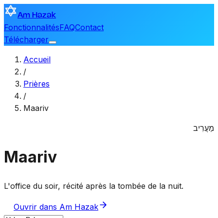
Am Hazak
Fonctionnalités
FAQ
Contact
Télécharger
Accueil
/
Prières
/
Maariv
מַעֲרִיב
Maariv
L'office du soir, récité après la tombée de la nuit.
Ouvrir dans Am Hazak