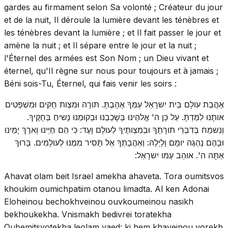
gardes au firmament selon Sa volonté ; Créateur du jour
et de la nuit, Il déroule la lumière devant les ténèbres et
les ténèbres devant la lumière ; et Il fait passer le jour et
amène la nuit ; et Il sépare entre le jour et la nuit ;
l'Éternel des armées est Son Nom ; un Dieu vivant et
éternel, qu'Il règne sur nous pour toujours et à jamais ;
Béni sois-Tu, Éternel, qui fais venir les soirs :
אַהֲבַת עולָם בֵּית יִשרָאֵל עַמְּךָ אָהָבְתָּ. תּורָה וּמִצְות חֻקִּים וּמִשְׁפָּטִים
אותָנוּ לִמַּדְתָּ. עַל כֵּן ה' אֱלהֵינוּ בְּשָׁכְבֵנוּ וּבְקוּמֵנוּ נָשיחַ בְּחֻקֶּיךָ.
וְנִשמַח בְּדִבְרֵי תורָתֶךָ וּבְמִצְותֶיךָ לְעולָם וָעֶד: כִּי הֵם חַיֵּינוּ וְארֶךְ יָמֵינוּ
וּבָהֶם נֶהְגֶּה יומָם וָלָיְלָה: וְאַהֲבָתְךָ אַל תָּסִיר מִמֶּנּוּ לְעולָמִים. בָּרוּךְ
אַתָּה ה'. אוהֵב עַמּו יִשרָאֵל:
Ahavat olam beit Israel amekha ahaveta. Tora oumitsvos
khoukim oumichpatiim otanou limadta. Al ken Adonai
Eloheinou bechokhveinou ouvkoumeinou nasikh
bekhoukekha. Vnismakh bedivrei toratekha
Oubemitsvotekha leolam vaed: ki hem khayeinou vorekh