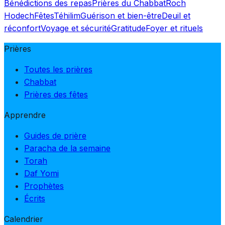
Bénédictions des repas
Prières du Chabbat
Roch
Hodech
Fêtes
Téhilim
Guérison et bien-être
Deuil et
réconfort
Voyage et sécurité
Gratitude
Foyer et rituels
Prières
Toutes les prières
Chabbat
Prières des fêtes
Apprendre
Guides de prière
Paracha de la semaine
Torah
Daf Yomi
Prophètes
Écrits
Calendrier