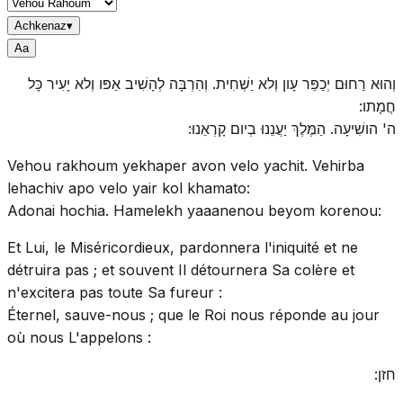
Achkenaz
▾
A
a
וְהוּא רַחוּם יְכַפֵּר עָון וְלא יַשְׁחִית. וְהִרְבָּה לְהָשִׁיב אַפּו וְלא יָעִיר כָּל
חֲמָתו:
ה' הושִׁיעָה. הַמֶּלֶךְ יַעֲנֵנוּ בְיום קָרְאֵנוּ:
Vehou rakhoum yekhaper avon velo yachit. Vehirba
lehachiv apo velo yair kol khamato:
Adonai hochia. Hamelekh yaaanenou beyom korenou:
Et Lui, le Miséricordieux, pardonnera l'iniquité et ne
détruira pas ; et souvent Il détournera Sa colère et
n'excitera pas toute Sa fureur :
Éternel, sauve-nous ; que le Roi nous réponde au jour
où nous L'appelons :
חזן: