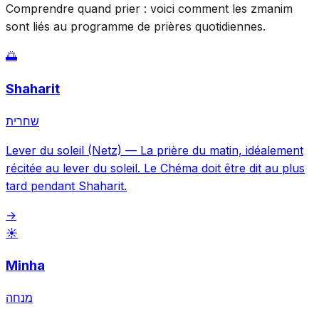
Comprendre quand prier : voici comment les zmanim
sont liés au programme de prières quotidiennes.
🌅
Shaharit
שחרית
Lever du soleil (Netz)
—
La prière du matin, idéalement
récitée au lever du soleil. Le Chéma doit être dit au plus
tard pendant Shaharit.
→
☀️
Minha
מנחה