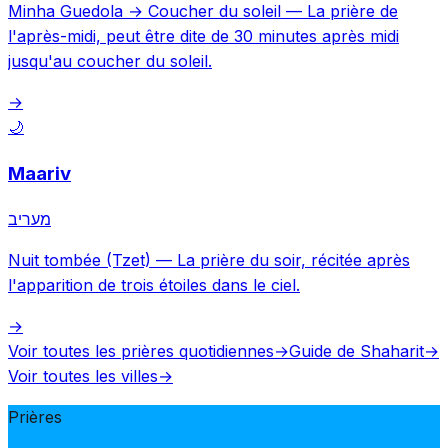
Minha Guedola → Coucher du soleil
—
La prière de
l'après-midi, peut être dite de 30 minutes après midi
jusqu'au coucher du soleil.
→
🌙
Maariv
מעריב
Nuit tombée (Tzet)
—
La prière du soir, récitée après
l'apparition de trois étoiles dans le ciel.
→
Voir toutes les prières quotidiennes
→
Guide de Shaharit
→
Voir toutes les villes
→
Prières