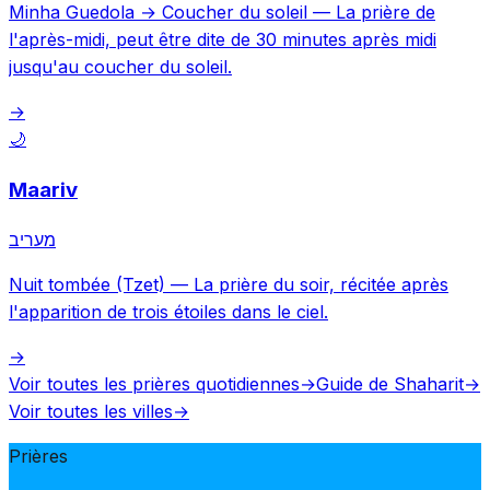
Minha Guedola → Coucher du soleil
—
La prière de
l'après-midi, peut être dite de 30 minutes après midi
jusqu'au coucher du soleil.
→
🌙
Maariv
מעריב
Nuit tombée (Tzet)
—
La prière du soir, récitée après
l'apparition de trois étoiles dans le ciel.
→
Voir toutes les prières quotidiennes
→
Guide de Shaharit
→
Voir toutes les villes
→
Prières