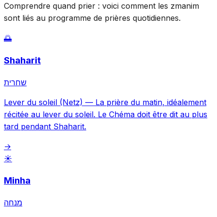
Comprendre quand prier : voici comment les zmanim
sont liés au programme de prières quotidiennes.
🌅
Shaharit
שחרית
Lever du soleil (Netz)
—
La prière du matin, idéalement
récitée au lever du soleil. Le Chéma doit être dit au plus
tard pendant Shaharit.
→
☀️
Minha
מנחה