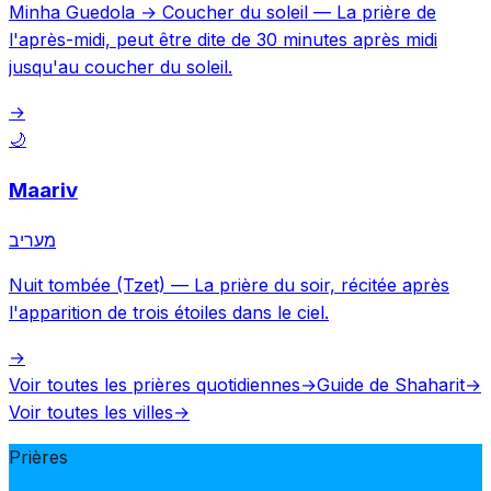
Minha Guedola → Coucher du soleil
—
La prière de
l'après-midi, peut être dite de 30 minutes après midi
jusqu'au coucher du soleil.
→
🌙
Maariv
מעריב
Nuit tombée (Tzet)
—
La prière du soir, récitée après
l'apparition de trois étoiles dans le ciel.
→
Voir toutes les prières quotidiennes
→
Guide de Shaharit
→
Voir toutes les villes
→
Prières