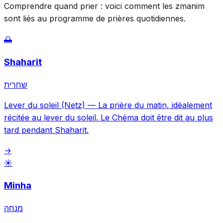
Comprendre quand prier : voici comment les zmanim
sont liés au programme de prières quotidiennes.
🌅
Shaharit
שחרית
Lever du soleil (Netz)
—
La prière du matin, idéalement
récitée au lever du soleil. Le Chéma doit être dit au plus
tard pendant Shaharit.
→
☀️
Minha
מנחה