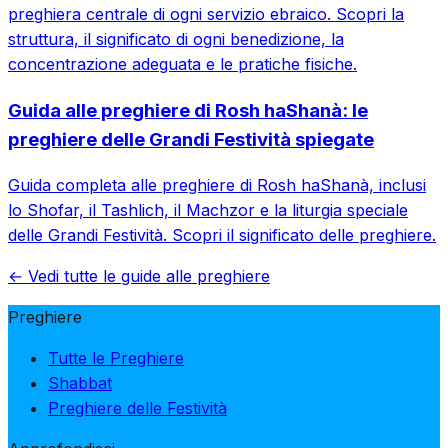
preghiera centrale di ogni servizio ebraico. Scopri la
struttura, il significato di ogni benedizione, la
concentrazione adeguata e le pratiche fisiche.
Guida alle preghiere di Rosh haShanà: le
preghiere delle Grandi Festività spiegate
Guida completa alle preghiere di Rosh haShanà, inclusi
lo Shofar, il Tashlich, il Machzor e la liturgia speciale
delle Grandi Festività. Scopri il significato delle preghiere.
← Vedi tutte le guide alle preghiere
Preghiere
Tutte le Preghiere
Shabbat
Preghiere delle Festività