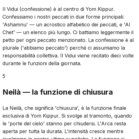
Il Vidui (confessione) è al centro di Yom Kippur.
Confessiamo i nostri peccati in due forme principali:
'Ashamnu' — un acrostico alfabetico dei peccati, e 'Al
Chet' — un elenco più lungo. Ci battiamo leggermente il
petto per ogni peccato menzionato. La confessione è al
plurale ('abbiamo peccato') perché ci assumiamo la
responsabilità collettiva. Il Vidui viene recitato dieci volte
durante le funzioni della giornata.
5
Neilà — la funzione di chiusura
La Neilà, che significa 'chiusura', è la funzione finale
esclusiva di Yom Kippur. Si svolge al tramonto, quando
le 'porte del cielo' stanno per chiudersi. L'Arca resta
aperta per tutta la durata. L'intensità cresce mentre
rivolgiamo le nostre ultime suppliche. La funzione si