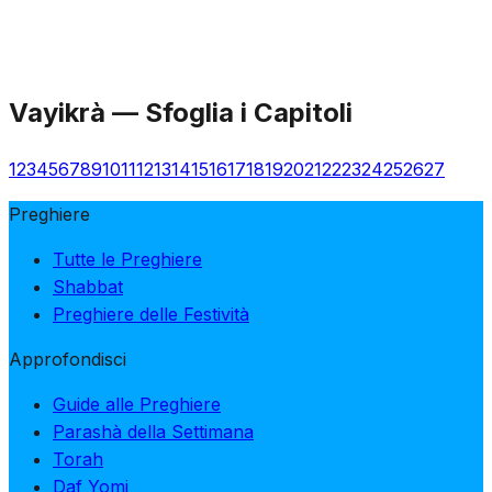
Vayikrà
—
Sfoglia i Capitoli
1
2
3
4
5
6
7
8
9
10
11
12
13
14
15
16
17
18
19
20
21
22
23
24
25
26
27
Preghiere
Tutte le Preghiere
Shabbat
Preghiere delle Festività
Approfondisci
Guide alle Preghiere
Parashà della Settimana
Torah
Daf Yomi