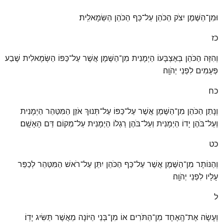
וּמִן־הַשֶּׁמֶן יִצֹק הַכֹּהֵן עַל־כַּף הַכֹּהֵן הַשְּׂמָאלִֽית׃
כז
וְהִזָּה הַכֹּהֵן בְּאֶצְבָּעוֹ הַיְמָנִית מִן־הַשֶּׁמֶן אֲשֶׁר עַל־כַּפּוֹ הַשְּׂמָאלִית שֶׁבַע
פְּעָמִים לִפְנֵי יְהֹוָֽה׃
כח
וְנָתַן הַכֹּהֵן מִן־הַשֶּׁמֶן אֲשֶׁר עַל־כַּפּוֹ עַל־תְּנוּךְ אֹזֶן הַמִּטַּהֵר הַיְמָנִית
וְעַל־בֹּהֶן יָדוֹ הַיְמָנִית וְעַל־בֹּהֶן רַגְלוֹ הַיְמָנִית עַל־מְקוֹם דַּם הָאָשָֽׁם׃
כט
וְהַנּוֹתָר מִן־הַשֶּׁמֶן אֲשֶׁר עַל־כַּף הַכֹּהֵן יִתֵּן עַל־רֹאשׁ הַמִּטַּהֵר לְכַפֵּר
עָלָיו לִפְנֵי יְהֹוָֽה׃
ל
וְעָשָׂה אֶת־הָֽאֶחָד מִן־הַתֹּרִים אוֹ מִן־בְּנֵי הַיּוֹנָה מֵאֲשֶׁר תַּשִּׂיג יָדֽוֹ׃