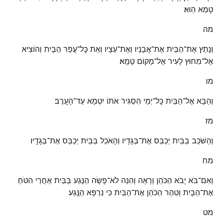
טָמֵא הֽוּא׃
מה
וְנָתַץ אֶת־הַבַּיִת אֶת־אֲבָנָיו וְאֶת־עֵצָיו וְאֵת כׇּל־עֲפַר הַבָּיִת וְהוֹצִיא
אֶל־מִחוּץ לָעִיר אֶל־מָקוֹם טָמֵֽא׃
מו
וְהַבָּא אֶל־הַבַּיִת כׇּל־יְמֵי הִסְגִּיר אֹתוֹ יִטְמָא עַד־הָעָֽרֶב׃
מז
וְהַשֹּׁכֵב בַּבַּיִת יְכַבֵּס אֶת־בְּגָדָיו וְהָאֹכֵל בַּבַּיִת יְכַבֵּס אֶת־בְּגָדָֽיו׃
מח
וְאִם־בֹּא יָבֹא הַכֹּהֵן וְרָאָה וְהִנֵּה לֹא־פָשָׂה הַנֶּגַע בַּבַּיִת אַחֲרֵי הִטֹּחַ
אֶת־הַבָּיִת וְטִהַר הַכֹּהֵן אֶת־הַבַּיִת כִּי נִרְפָּא הַנָּֽגַע׃
מט