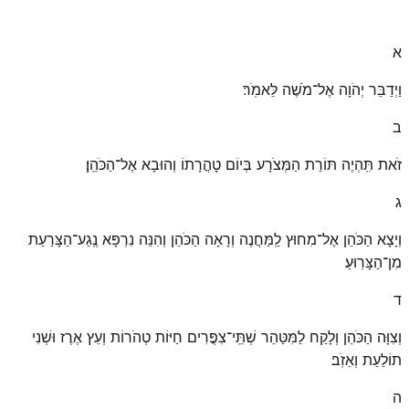
א
וַיְדַבֵּר יְהֹוָה אֶל־מֹשֶׁה לֵּאמֹֽר׃
ב
זֹאת תִּֽהְיֶה תּוֹרַת הַמְּצֹרָע בְּיוֹם טׇהֳרָתוֹ וְהוּבָא אֶל־הַכֹּהֵֽן׃
ג
וְיָצָא הַכֹּהֵן אֶל־מִחוּץ לַֽמַּחֲנֶה וְרָאָה הַכֹּהֵן וְהִנֵּה נִרְפָּא נֶֽגַע־הַצָּרַעַת
מִן־הַצָּרֽוּעַ׃
ד
וְצִוָּה הַכֹּהֵן וְלָקַח לַמִּטַּהֵר שְׁתֵּֽי־צִפֳּרִים חַיּוֹת טְהֹרוֹת וְעֵץ אֶרֶז וּשְׁנִי
תוֹלַעַת וְאֵזֹֽב׃
ה