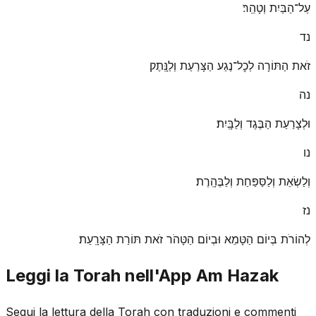
עַל־הַבַּיִת וְטָהֵֽר׃
נד
זֹאת הַתּוֹרָה לְכׇל־נֶגַע הַצָּרַעַת וְלַנָּֽתֶק׃
נה
וּלְצָרַעַת הַבֶּגֶד וְלַבָּֽיִת׃
נו
וְלַשְׂאֵת וְלַסַּפַּחַת וְלַבֶּהָֽרֶת׃
נז
לְהוֹרֹת בְּיוֹם הַטָּמֵא וּבְיוֹם הַטָּהֹר זֹאת תּוֹרַת הַצָּרָֽעַת׃
Leggi la Torah nell'App Am Hazak
Segui la lettura della Torah con traduzioni e commenti