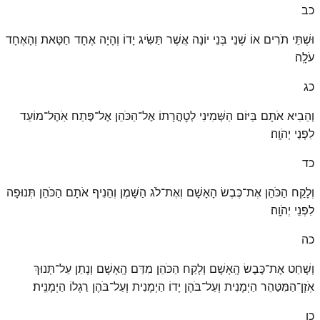
כב
וּשְׁתֵּי תֹרִים אוֹ שְׁנֵי בְּנֵי יוֹנָה אֲשֶׁר תַּשִּׂיג יָדוֹ וְהָיָה אֶחָד חַטָּאת וְהָאֶחָד
עֹלָֽה׃
כג
וְהֵבִיא אֹתָם בַּיּוֹם הַשְּׁמִינִי לְטׇהֳרָתוֹ אֶל־הַכֹּהֵן אֶל־פֶּתַח אֹֽהֶל־מוֹעֵד
לִפְנֵי יְהֹוָֽה׃
כד
וְלָקַח הַכֹּהֵן אֶת־כֶּבֶשׂ הָאָשָׁם וְאֶת־לֹג הַשָּׁמֶן וְהֵנִיף אֹתָם הַכֹּהֵן תְּנוּפָה
לִפְנֵי יְהֹוָֽה׃
כה
וְשָׁחַט אֶת־כֶּבֶשׂ הָֽאָשָׁם וְלָקַח הַכֹּהֵן מִדַּם הָֽאָשָׁם וְנָתַן עַל־תְּנוּךְ
אֹֽזֶן־הַמִּטַּהֵר הַיְמָנִית וְעַל־בֹּהֶן יָדוֹ הַיְמָנִית וְעַל־בֹּהֶן רַגְלוֹ הַיְמָנִֽית׃
כו