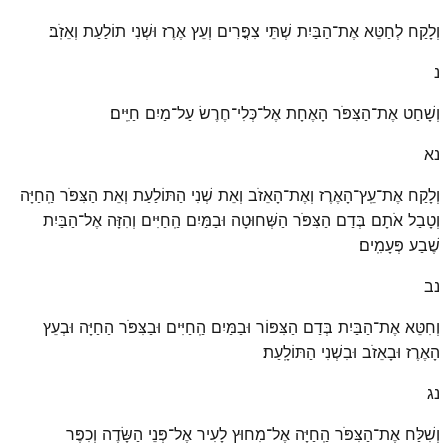
וְלָקַח לְחַטֵּא אֶת־הַבַּיִת שְׁתֵּי צִפֳּרִים וְעֵץ אֶרֶז וּשְׁנִי תוֹלַעַת וְאֵזֹֽב׃
נ
וְשָׁחַט אֶת־הַצִּפֹּר הָאֶחָת אֶל־כְּלִי־חֶרֶשׂ עַל־מַיִם חַיִּֽים׃
נא
וְלָקַח אֶת־עֵֽץ־הָאֶרֶז וְאֶת־הָאֵזֹב וְאֵת שְׁנִי הַתּוֹלַעַת וְאֵת הַצִּפֹּר הַֽחַיָּה
וְטָבַל אֹתָם בְּדַם הַצִּפֹּר הַשְּׁחוּטָה וּבַמַּיִם הַֽחַיִּים וְהִזָּה אֶל־הַבַּיִת
שֶׁבַע פְּעָמִֽים׃
נב
וְחִטֵּא אֶת־הַבַּיִת בְּדַם הַצִּפּוֹר וּבַמַּיִם הַֽחַיִּים וּבַצִּפֹּר הַחַיָּה וּבְעֵץ
הָאֶרֶז וּבָאֵזֹב וּבִשְׁנִי הַתּוֹלָֽעַת׃
נג
וְשִׁלַּח אֶת־הַצִּפֹּר הַֽחַיָּה אֶל־מִחוּץ לָעִיר אֶל־פְּנֵי הַשָּׂדֶה וְכִפֶּר