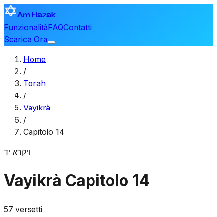
Am Hazak
Funzionalità
FAQ
Contatti
Scarica Ora
Home
/
Torah
/
Vayikrà
/
Capitolo 14
ויקרא
יד
Vayikrà
Capitolo 14
57 versetti