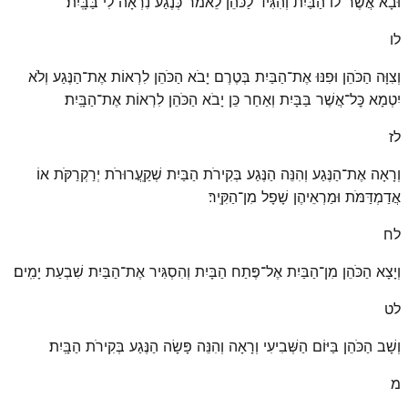
וּבָא אֲשֶׁר־לוֹ הַבַּיִת וְהִגִּיד לַכֹּהֵן לֵאמֹר כְּנֶגַע נִרְאָה לִי בַּבָּֽיִת׃
לו
וְצִוָּה הַכֹּהֵן וּפִנּוּ אֶת־הַבַּיִת בְּטֶרֶם יָבֹא הַכֹּהֵן לִרְאוֹת אֶת־הַנֶּגַע וְלֹא
יִטְמָא כׇּל־אֲשֶׁר בַּבָּיִת וְאַחַר כֵּן יָבֹא הַכֹּהֵן לִרְאוֹת אֶת־הַבָּֽיִת׃
לז
וְרָאָה אֶת־הַנֶּגַע וְהִנֵּה הַנֶּגַע בְּקִירֹת הַבַּיִת שְׁקַֽעֲרוּרֹת יְרַקְרַקֹּת אוֹ
אֲדַמְדַּמֹּת וּמַרְאֵיהֶן שָׁפָל מִן־הַקִּֽיר׃
לח
וְיָצָא הַכֹּהֵן מִן־הַבַּיִת אֶל־פֶּתַח הַבָּיִת וְהִסְגִּיר אֶת־הַבַּיִת שִׁבְעַת יָמִֽים׃
לט
וְשָׁב הַכֹּהֵן בַּיּוֹם הַשְּׁבִיעִי וְרָאָה וְהִנֵּה פָּשָׂה הַנֶּגַע בְּקִירֹת הַבָּֽיִת׃
מ