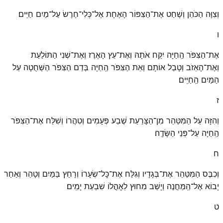
וְצִוָּה הַכֹּהֵן וְשָׁחַט אֶת־הַצִּפּוֹר הָאֶחָת אֶל־כְּלִי־חֶרֶשׂ עַל־מַיִם חַיִּֽים׃
ו
אֶת־הַצִּפֹּר הַֽחַיָּה יִקַּח אֹתָהּ וְאֶת־עֵץ הָאֶרֶז וְאֶת־שְׁנִי הַתּוֹלַעַת
וְאֶת־הָאֵזֹב וְטָבַל אוֹתָם וְאֵת הַצִּפֹּר הַֽחַיָּה בְּדַם הַצִּפֹּר הַשְּׁחֻטָה עַל
הַמַּיִם הַֽחַיִּֽים׃
ז
וְהִזָּה עַל הַמִּטַּהֵר מִן־הַצָּרַעַת שֶׁבַע פְּעָמִים וְטִהֲרוֹ וְשִׁלַּח אֶת־הַצִּפֹּר
הַֽחַיָּה עַל־פְּנֵי הַשָּׂדֶֽה׃
ח
וְכִבֶּס הַמִּטַּהֵר אֶת־בְּגָדָיו וְגִלַּח אֶת־כׇּל־שְׂעָרוֹ וְרָחַץ בַּמַּיִם וְטָהֵר וְאַחַר
יָבוֹא אֶל־הַֽמַּחֲנֶה וְיָשַׁב מִחוּץ לְאׇהֳלוֹ שִׁבְעַת יָמִֽים׃
ט