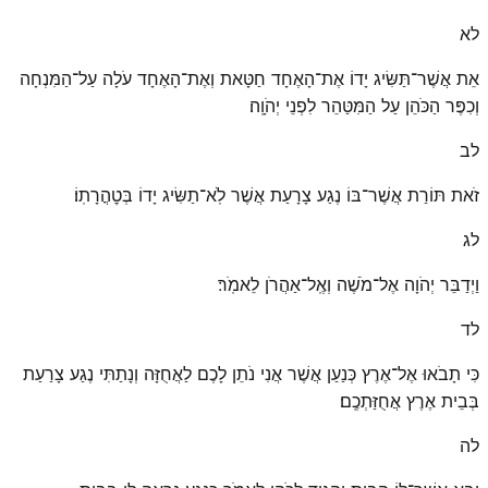
לא
אֵת אֲשֶׁר־תַּשִּׂיג יָדוֹ אֶת־הָאֶחָד חַטָּאת וְאֶת־הָאֶחָד עֹלָה עַל־הַמִּנְחָה
וְכִפֶּר הַכֹּהֵן עַל הַמִּטַּהֵר לִפְנֵי יְהֹוָֽה׃
לב
זֹאת תּוֹרַת אֲשֶׁר־בּוֹ נֶגַע צָרָעַת אֲשֶׁר לֹֽא־תַשִּׂיג יָדוֹ בְּטׇהֳרָתֽוֹ׃
לג
וַיְדַבֵּר יְהֹוָה אֶל־מֹשֶׁה וְאֶֽל־אַהֲרֹן לֵאמֹֽר׃
לד
כִּי תָבֹאוּ אֶל־אֶרֶץ כְּנַעַן אֲשֶׁר אֲנִי נֹתֵן לָכֶם לַאֲחֻזָּה וְנָתַתִּי נֶגַע צָרַעַת
בְּבֵית אֶרֶץ אֲחֻזַּתְכֶֽם׃
לה