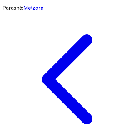
Parashà
:
Metzorà