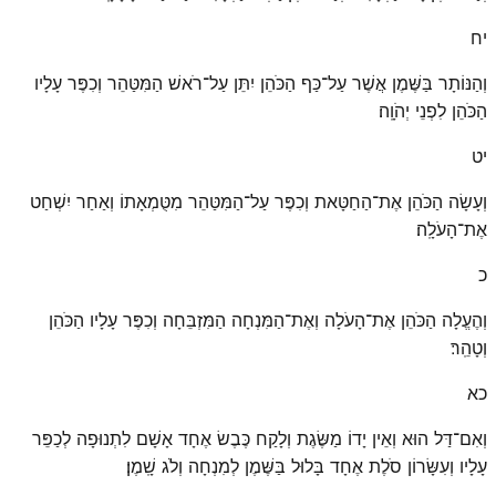
יח
וְהַנּוֹתָר בַּשֶּׁמֶן אֲשֶׁר עַל־כַּף הַכֹּהֵן יִתֵּן עַל־רֹאשׁ הַמִּטַּהֵר וְכִפֶּר עָלָיו
הַכֹּהֵן לִפְנֵי יְהֹוָֽה׃
יט
וְעָשָׂה הַכֹּהֵן אֶת־הַחַטָּאת וְכִפֶּר עַל־הַמִּטַּהֵר מִטֻּמְאָתוֹ וְאַחַר יִשְׁחַט
אֶת־הָעֹלָֽה׃
כ
וְהֶעֱלָה הַכֹּהֵן אֶת־הָעֹלָה וְאֶת־הַמִּנְחָה הַמִּזְבֵּחָה וְכִפֶּר עָלָיו הַכֹּהֵן
וְטָהֵֽר׃
כא
וְאִם־דַּל הוּא וְאֵין יָדוֹ מַשֶּׂגֶת וְלָקַח כֶּבֶשׂ אֶחָד אָשָׁם לִתְנוּפָה לְכַפֵּר
עָלָיו וְעִשָּׂרוֹן סֹלֶת אֶחָד בָּלוּל בַּשֶּׁמֶן לְמִנְחָה וְלֹג שָֽׁמֶן׃