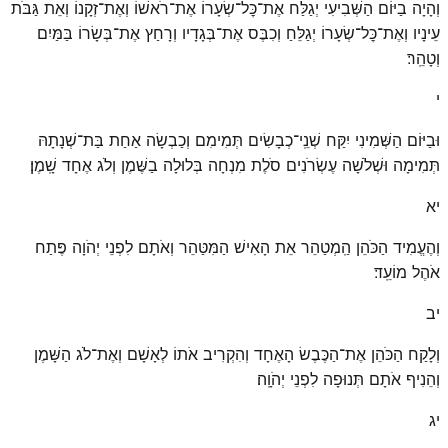
וְהָיָה בַיּוֹם הַשְּׁבִיעִי יְגַלַּח אֶת־כׇּל־שְׂעָרוֹ אֶת־רֹאשׁוֹ וְאֶת־זְקָנוֹ וְאֵת גַּבֹּת
עֵינָיו וְאֶת־כׇּל־שְׂעָרוֹ יְגַלֵּחַ וְכִבֶּס אֶת־בְּגָדָיו וְרָחַץ אֶת־בְּשָׂרוֹ בַּמַּיִם
וְטָהֵֽר׃
י
וּבַיּוֹם הַשְּׁמִינִי יִקַּח שְׁנֵֽי־כְבָשִׂים תְּמִימִם וְכַבְשָׂה אַחַת בַּת־שְׁנָתָהּ
תְּמִימָה וּשְׁלֹשָׁה עֶשְׂרֹנִים סֹלֶת מִנְחָה בְּלוּלָה בַשֶּׁמֶן וְלֹג אֶחָד שָֽׁמֶן׃
יא
וְהֶעֱמִיד הַכֹּהֵן הַֽמְטַהֵר אֵת הָאִישׁ הַמִּטַּהֵר וְאֹתָם לִפְנֵי יְהֹוָה פֶּתַח
אֹהֶל מוֹעֵֽד׃
יב
וְלָקַח הַכֹּהֵן אֶת־הַכֶּבֶשׂ הָאֶחָד וְהִקְרִיב אֹתוֹ לְאָשָׁם וְאֶת־לֹג הַשָּׁמֶן
וְהֵנִיף אֹתָם תְּנוּפָה לִפְנֵי יְהֹוָֽה׃
יג