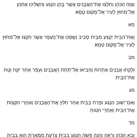
וְצִוָּה הַכֹּהֵן וְחִלְּצוּ אֶת־הָאֲבָנִים אֲשֶׁר בָּהֵן הַנָּגַע וְהִשְׁלִיכוּ אֶתְהֶן
אֶל־מִחוּץ לָעִיר אֶל־מָקוֹם טָמֵֽא׃
מא
וְאֶת־הַבַּיִת יַקְצִעַ מִבַּיִת סָבִיב וְשָׁפְכוּ אֶת־הֶֽעָפָר אֲשֶׁר הִקְצוּ אֶל־מִחוּץ
לָעִיר אֶל־מָקוֹם טָמֵֽא׃
מב
וְלָקְחוּ אֲבָנִים אֲחֵרוֹת וְהֵבִיאוּ אֶל־תַּחַת הָאֲבָנִים וְעָפָר אַחֵר יִקַּח וְטָח
אֶת־הַבָּֽיִת׃
מג
וְאִם־יָשׁוּב הַנֶּגַע וּפָרַח בַּבַּיִת אַחַר חִלֵּץ אֶת־הָאֲבָנִים וְאַחֲרֵי הִקְצוֹת
אֶת־הַבַּיִת וְאַחֲרֵי הִטּֽוֹחַ׃
מד
וּבָא הַכֹּהֵן וְרָאָה וְהִנֵּה פָּשָׂה הַנֶּגַע בַּבָּיִת צָרַעַת מַמְאֶרֶת הִוא בַּבַּיִת