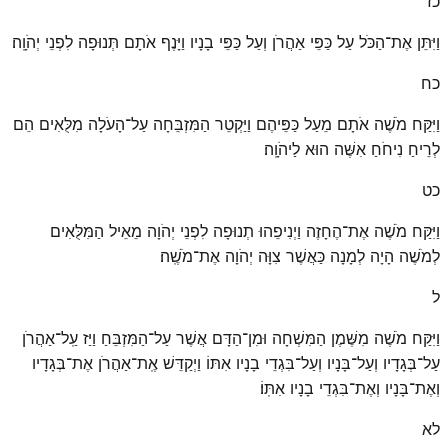
כז
וַיִּתֵּן אֶת־הַכֹּל עַל כַּפֵּי אַהֲרֹן וְעַל כַּפֵּי בָנָיו וַיָּנֶף אֹתָם תְּנוּפָה לִפְנֵי יְהֹוָֽה׃
כח
וַיִּקַּח מֹשֶׁה אֹתָם מֵעַל כַּפֵּיהֶם וַיַּקְטֵר הַמִּזְבֵּחָה עַל־הָעֹלָה מִלֻּאִים הֵם
לְרֵיחַ נִיחֹחַ אִשֶּׁה הוּא לַיהֹוָֽה׃
כט
וַיִּקַּח מֹשֶׁה אֶת־הֶחָזֶה וַיְנִיפֵהוּ תְנוּפָה לִפְנֵי יְהֹוָה מֵאֵיל הַמִּלֻּאִים
לְמֹשֶׁה הָיָה לְמָנָה כַּאֲשֶׁר צִוָּה יְהֹוָה אֶת־מֹשֶֽׁה׃
ל
וַיִּקַּח מֹשֶׁה מִשֶּׁמֶן הַמִּשְׁחָה וּמִן־הַדָּם אֲשֶׁר עַל־הַמִּזְבֵּחַ וַיַּז עַֽל־אַהֲרֹן
עַל־בְּגָדָיו וְעַל־בָּנָיו וְעַל־בִּגְדֵי בָנָיו אִתּוֹ וַיְקַדֵּשׁ אֶֽת־אַהֲרֹן אֶת־בְּגָדָיו
וְאֶת־בָּנָיו וְאֶת־בִּגְדֵי בָנָיו אִתּֽוֹ׃
לא