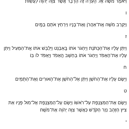
וַיֹּאמֶר מֹשֶׁה אֶל־הָעֵדָה זֶה הַדָּבָר אֲשֶׁר־צִוָּה יְהֹוָה לַעֲשֽׂוֹת׃
ו
וַיַּקְרֵב מֹשֶׁה אֶֽת־אַהֲרֹן וְאֶת־בָּנָיו וַיִּרְחַץ אֹתָם בַּמָּֽיִם׃
ז
וַיִּתֵּן עָלָיו אֶת־הַכֻּתֹּנֶת וַיַּחְגֹּר אֹתוֹ בָּֽאַבְנֵט וַיַּלְבֵּשׁ אֹתוֹ אֶֽת־הַמְּעִיל וַיִּתֵּן
עָלָיו אֶת־הָאֵפֹד וַיַּחְגֹּר אֹתוֹ בְּחֵשֶׁב הָֽאֵפֹד וַיֶּאְפֹּד לוֹ בּֽוֹ׃
ח
וַיָּשֶׂם עָלָיו אֶת־הַחֹשֶׁן וַיִּתֵּן אֶל־הַחֹשֶׁן אֶת־הָאוּרִים וְאֶת־הַתֻּמִּֽים׃
ט
וַיָּשֶׂם אֶת־הַמִּצְנֶפֶת עַל־רֹאשׁוֹ וַיָּשֶׂם עַֽל־הַמִּצְנֶפֶת אֶל־מוּל פָּנָיו אֵת
צִיץ הַזָּהָב נֵזֶר הַקֹּדֶשׁ כַּאֲשֶׁר צִוָּה יְהֹוָה אֶת־מֹשֶֽׁה׃
י