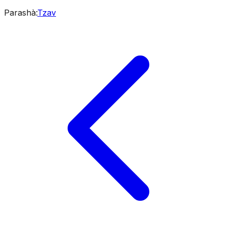
Parashà
:
Tzav