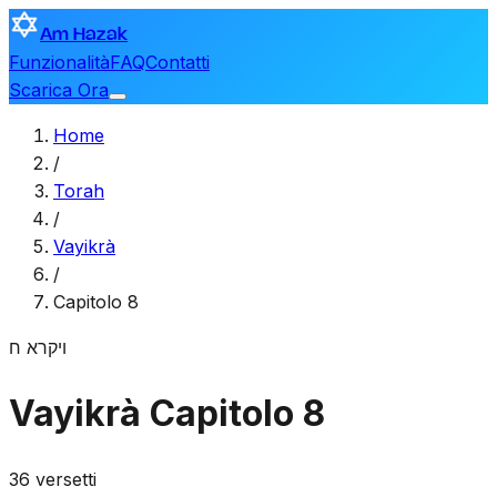
Am Hazak
Funzionalità
FAQ
Contatti
Scarica Ora
Home
/
Torah
/
Vayikrà
/
Capitolo 8
ויקרא
ח
Vayikrà
Capitolo 8
36 versetti