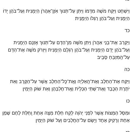
וַיִּשְׁחָט וַיִּקַּח מֹשֶׁה מִדָּמוֹ וַיִּתֵּן עַל־תְּנוּךְ אֹֽזֶן־אַהֲרֹן הַיְמָנִית וְעַל־בֹּהֶן יָדוֹ
הַיְמָנִית וְעַל־בֹּהֶן רַגְלוֹ הַיְמָנִֽית׃
כד
וַיַּקְרֵב אֶת־בְּנֵי אַהֲרֹן וַיִּתֵּן מֹשֶׁה מִן־הַדָּם עַל־תְּנוּךְ אׇזְנָם הַיְמָנִית
וְעַל־בֹּהֶן יָדָם הַיְמָנִית וְעַל־בֹּהֶן רַגְלָם הַיְמָנִית וַיִּזְרֹק מֹשֶׁה אֶת־הַדָּם
עַל־הַֽמִּזְבֵּחַ סָבִֽיב׃
כה
וַיִּקַּח אֶת־הַחֵלֶב וְאֶת־הָֽאַלְיָה וְאֶֽת־כׇּל־הַחֵלֶב אֲשֶׁר עַל־הַקֶּרֶב וְאֵת
יֹתֶרֶת הַכָּבֵד וְאֶת־שְׁתֵּי הַכְּלָיֹת וְאֶֽת־חֶלְבְּהֶן וְאֵת שׁוֹק הַיָּמִֽין׃
כו
וּמִסַּל הַמַּצּוֹת אֲשֶׁר לִפְנֵי יְהֹוָה לָקַח חַלַּת מַצָּה אַחַת וְֽחַלַּת לֶחֶם שֶׁמֶן
אַחַת וְרָקִיק אֶחָד וַיָּשֶׂם עַל־הַחֲלָבִים וְעַל שׁוֹק הַיָּמִֽין׃