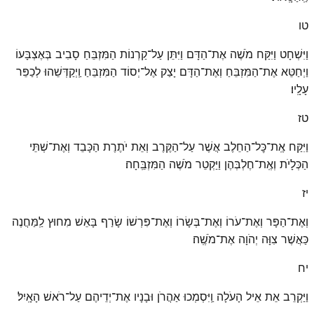
טו
וַיִּשְׁחָט וַיִּקַּח מֹשֶׁה אֶת־הַדָּם וַיִּתֵּן עַל־קַרְנוֹת הַמִּזְבֵּחַ סָבִיב בְּאֶצְבָּעוֹ
וַיְחַטֵּא אֶת־הַמִּזְבֵּחַ וְאֶת־הַדָּם יָצַק אֶל־יְסוֹד הַמִּזְבֵּחַ וַֽיְקַדְּשֵׁהוּ לְכַפֵּר
עָלָֽיו׃
טז
וַיִּקַּח אֶֽת־כׇּל־הַחֵלֶב אֲשֶׁר עַל־הַקֶּרֶב וְאֵת יֹתֶרֶת הַכָּבֵד וְאֶת־שְׁתֵּי
הַכְּלָיֹת וְאֶֽת־חֶלְבְּהֶן וַיַּקְטֵר מֹשֶׁה הַמִּזְבֵּֽחָה׃
יז
וְאֶת־הַפָּר וְאֶת־עֹרוֹ וְאֶת־בְּשָׂרוֹ וְאֶת־פִּרְשׁוֹ שָׂרַף בָּאֵשׁ מִחוּץ לַֽמַּחֲנֶה
כַּאֲשֶׁר צִוָּה יְהֹוָה אֶת־מֹשֶֽׁה׃
יח
וַיַּקְרֵב אֵת אֵיל הָעֹלָה וַֽיִּסְמְכוּ אַהֲרֹן וּבָנָיו אֶת־יְדֵיהֶם עַל־רֹאשׁ הָאָֽיִל׃