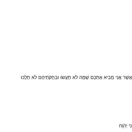
ן אֲשֶׁר אֲנִי מֵבִיא אֶתְכֶם שָׁמָּה לֹא תַעֲשׂוּ וּבְחֻקֹּתֵיהֶם לֹא תֵלֵֽכוּ׃
יְהֹוָֽה׃