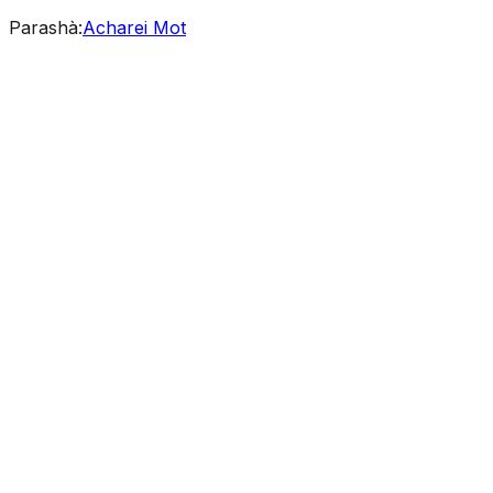
Parashà
:
Acharei Mot