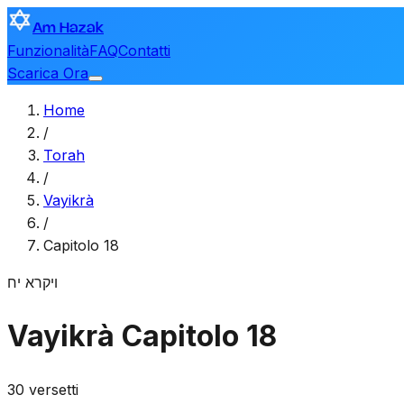
Am Hazak
Funzionalità
FAQ
Contatti
Scarica Ora
Home
/
Torah
/
Vayikrà
/
Capitolo 18
ויקרא
יח
Vayikrà
Capitolo 18
30 versetti