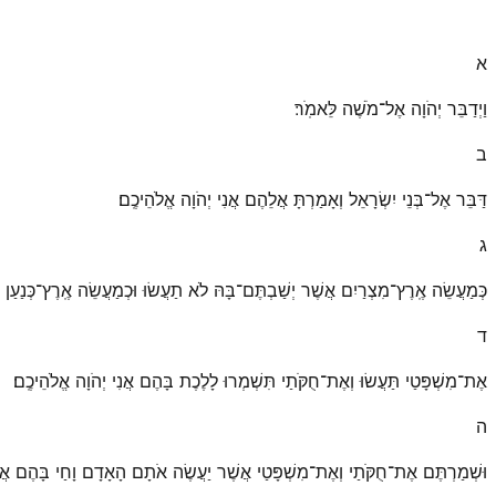
א
וַיְדַבֵּר יְהֹוָה אֶל־מֹשֶׁה לֵּאמֹֽר׃
ב
דַּבֵּר אֶל־בְּנֵי יִשְׂרָאֵל וְאָמַרְתָּ אֲלֵהֶם אֲנִי יְהֹוָה אֱלֹהֵיכֶֽם׃
ג
כְּמַעֲשֵׂה אֶֽרֶץ־מִצְרַיִם אֲשֶׁר יְשַׁבְתֶּם־בָּהּ לֹא תַעֲשׂוּ וּכְמַעֲשֵׂה אֶֽרֶץ־כְּנַעַ
ד
אֶת־מִשְׁפָּטַי תַּעֲשׂוּ וְאֶת־חֻקֹּתַי תִּשְׁמְרוּ לָלֶכֶת בָּהֶם אֲנִי יְהֹוָה אֱלֹהֵיכֶֽם׃
ה
וּשְׁמַרְתֶּם אֶת־חֻקֹּתַי וְאֶת־מִשְׁפָּטַי אֲשֶׁר יַעֲשֶׂה אֹתָם הָאָדָם וָחַי בָּהֶם אֲנִי 