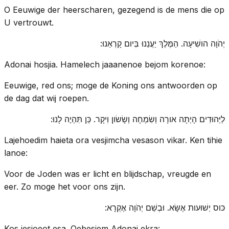
O Eeuwige der heerscharen, gezegend is de mens die op
U vertrouwt.
יְהֹוָה הושִׁיעָה. הַמֶּלֶךְ יַעֲנֵנוּ בְּיום קָרְאֵנוּ:
Adonai hosjia. Hamelech jaaanenoe bejom korenoe:
Eeuwige, red ons; moge de Koning ons antwoorden op
de dag dat wij roepen.
לַיְּהוּדִים הָיְתָה אורָה וְשִׂמְחָה וְשָׂשׂון וִיקָר. כֵּן תִּהְיֶה לָנוּ:
Lajehoedim haieta ora vesjimcha vesason vikar. Ken tihie
lanoe:
Voor de Joden was er licht en blijdschap, vreugde en
eer. Zo moge het voor ons zijn.
כּוס יְשׁוּעות אֶשָּׂא. וּבְשֵׁם יְהֹוָה אֶקְרָא:
Kos jesjoeot esa. Oebesjem Adonai ekra: