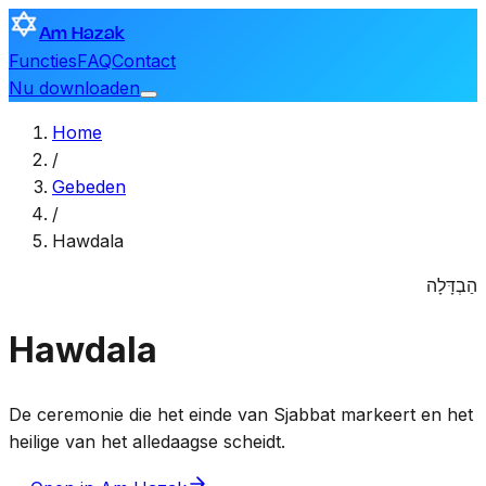
Am Hazak
Functies
FAQ
Contact
Nu downloaden
Home
/
Gebeden
/
Hawdala
הַבְדָּלָה
Hawdala
De ceremonie die het einde van Sjabbat markeert en het
heilige van het alledaagse scheidt.