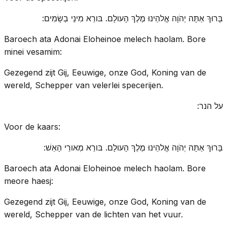
בָּרוּךְ אַתָּה יְהֹוָה אֱלהֵינוּ מֶלֶךְ הָעולָם. בּורֵא מִינֵי בְשָׂמִים:
Baroech ata Adonai Eloheinoe melech haolam. Bore
minei vesamim:
Gezegend zijt Gij, Eeuwige, onze God, Koning van de
wereld, Schepper van velerlei specerijen.
על הנר:
Voor de kaars:
בָּרוּךְ אַתָּה יְהֹוָה אֱלהֵינוּ מֶלֶךְ הָעולָם. בּורֵא מְאורֵי הָאֵשׁ:
Baroech ata Adonai Eloheinoe melech haolam. Bore
meore haesj:
Gezegend zijt Gij, Eeuwige, onze God, Koning van de
wereld, Schepper van de lichten van het vuur.