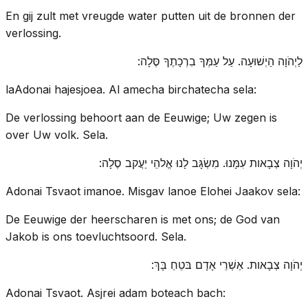
En gij zult met vreugde water putten uit de bronnen der
verlossing.
לַיְהֹוָה הַיְשׁוּעָה. עַל עַמְּךָ בִרְכָתֶךָ סֶּלָה:
laAdonai hajesjoea. Al amecha birchatecha sela:
De verlossing behoort aan de Eeuwige; Uw zegen is
over Uw volk. Sela.
יְהֹוָה צְבָאות עִמָּנוּ. מִשְׂגָּב לָנוּ אֱלהֵי יַעֲקב סֶלָה:
Adonai Tsvaot imanoe. Misgav lanoe Elohei Jaakov sela:
De Eeuwige der heerscharen is met ons; de God van
Jakob is ons toevluchtsoord. Sela.
יְהֹוָה צְבָאות. אַשְׁרֵי אָדָם בּטֵחַ בָּךְ:
Adonai Tsvaot. Asjrei adam boteach bach: