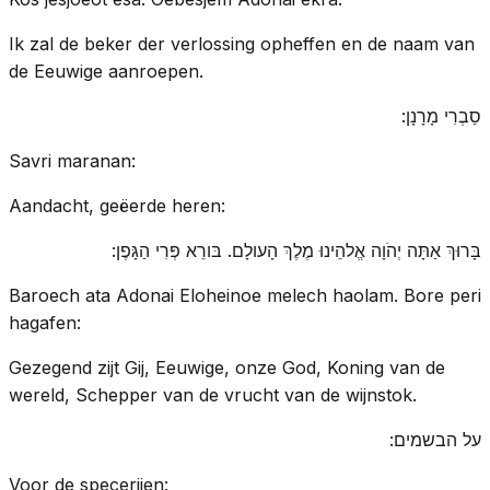
Ik zal de beker der verlossing opheffen en de naam van
de Eeuwige aanroepen.
סַבְרִי מָרָנָן:
Savri maranan:
Aandacht, geëerde heren:
בָּרוּךְ אַתָּה יְהֹוָה אֱלהֵינוּ מֶלֶךְ הָעולָם. בּורֵא פְּרִי הַגָּפֶן:
Baroech ata Adonai Eloheinoe melech haolam. Bore peri
hagafen:
Gezegend zijt Gij, Eeuwige, onze God, Koning van de
wereld, Schepper van de vrucht van de wijnstok.
על הבשמים:
Voor de specerijen: