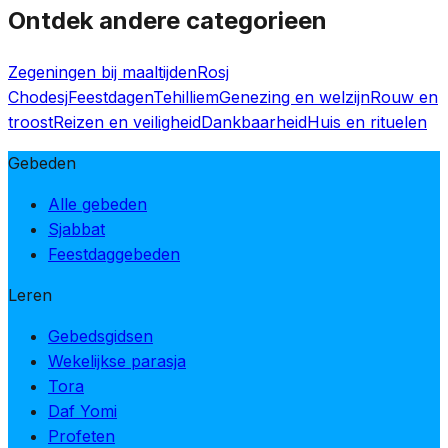
Ontdek andere categorieen
Zegeningen bij maaltijden
Rosj
Chodesj
Feestdagen
Tehilliem
Genezing en welzijn
Rouw en
troost
Reizen en veiligheid
Dankbaarheid
Huis en rituelen
Gebeden
Alle gebeden
Sjabbat
Feestdaggebeden
Leren
Gebedsgidsen
Wekelijkse parasja
Tora
Daf Yomi
Profeten