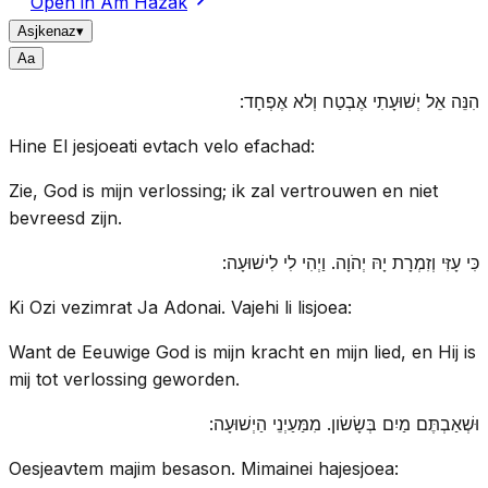
Open in Am Hazak
Asjkenaz
▾
A
a
הִנֵּה אֵל יְשׁוּעָתִי אֶבְטַח וְלא אֶפְחָד:
Hine El jesjoeati evtach velo efachad:
Zie, God is mijn verlossing; ik zal vertrouwen en niet
bevreesd zijn.
כִּי עָזִּי וְזִמְרָת יָהּ יְהֹוָה. וַיְהִי לִי לִישׁוּעָה:
Ki Ozi vezimrat Ja Adonai. Vajehi li lisjoea:
Want de Eeuwige God is mijn kracht en mijn lied, en Hij is
mij tot verlossing geworden.
וּשְׁאַבְתֶּם מַיִם בְּשָׂשׂון. מִמַּעַיְנֵי הַיְשׁוּעָה:
Oesjeavtem majim besason. Mimainei hajesjoea: