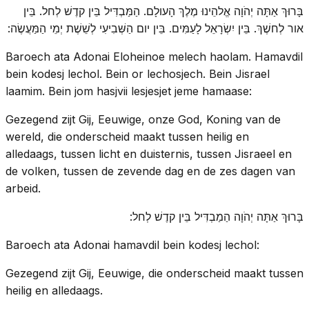
בָּרוּךְ אַתָּה יְהֹוָה אֱלהֵינוּ מֶלֶךְ הָעולָם. הַמַּבְדִּיל בֵּין קדֶשׁ לְחל. בֵּין
אור לְחשֶׁךְ. בֵּין יִשְׂרָאֵל לָעַמִּים. בֵּין יום הַשְּׁבִיעִי לְשֵׁשֶׁת יְמֵי הַמַּעֲשֶׂה:
Baroech ata Adonai Eloheinoe melech haolam. Hamavdil
bein kodesj lechol. Bein or lechosjech. Bein Jisrael
laamim. Bein jom hasjvii lesjesjet jeme hamaase:
Gezegend zijt Gij, Eeuwige, onze God, Koning van de
wereld, die onderscheid maakt tussen heilig en
alledaags, tussen licht en duisternis, tussen Jisraeel en
de volken, tussen de zevende dag en de zes dagen van
arbeid.
בָּרוּךְ אַתָּה יְהֹוָה הַמַבְדִּיל בֵּין קדֶשׁ לְחל:
Baroech ata Adonai hamavdil bein kodesj lechol:
Gezegend zijt Gij, Eeuwige, die onderscheid maakt tussen
heilig en alledaags.