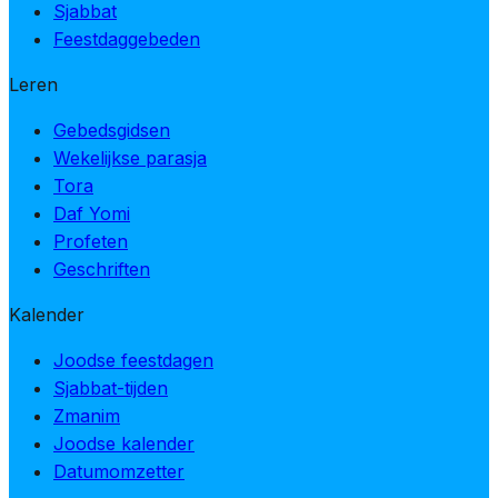
Sjabbat
Feestdaggebeden
Leren
Gebedsgidsen
Wekelijkse parasja
Tora
Daf Yomi
Profeten
Geschriften
Kalender
Joodse feestdagen
Sjabbat-tijden
Zmanim
Joodse kalender
Datumomzetter