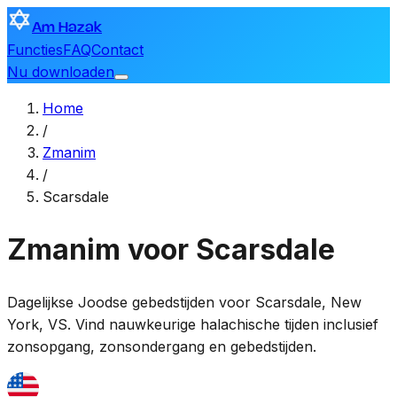
Am Hazak
Functies
FAQ
Contact
Nu downloaden
Home
/
Zmanim
/
Scarsdale
Zmanim voor Scarsdale
Dagelijkse Joodse gebedstijden voor
Scarsdale
,
New
York, VS
. Vind nauwkeurige halachische tijden inclusief
zonsopgang, zonsondergang en gebedstijden.