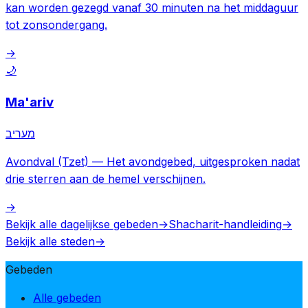
kan worden gezegd vanaf 30 minuten na het middaguur
tot zonsondergang.
→
🌙
Ma'ariv
מעריב
Avondval (Tzet)
—
Het avondgebed, uitgesproken nadat
drie sterren aan de hemel verschijnen.
→
Bekijk alle dagelijkse gebeden
→
Shacharit-handleiding
→
Bekijk alle steden
→
Gebeden
Alle gebeden