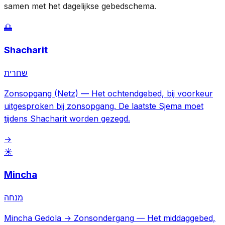
samen met het dagelijkse gebedschema.
🌅
Shacharit
שחרית
Zonsopgang (Netz)
—
Het ochtendgebed, bij voorkeur
uitgesproken bij zonsopgang. De laatste Sjema moet
tijdens Shacharit worden gezegd.
→
☀️
Mincha
מנחה
Mincha Gedola → Zonsondergang
—
Het middaggebed,